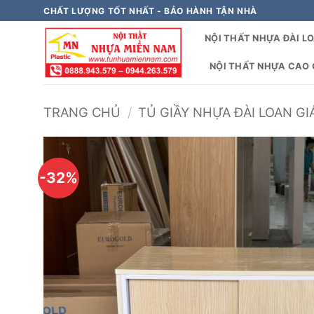
Bỏ
CHẤT LƯỢNG TỐT NHẤT - BẢO HÀNH TẬN NHÀ
qua
NỘI THẤT NHỰA ĐÀI L
nội
dung
NỘI THẤT NHỰA CAO C
TRANG CHỦ
/
TỦ GIẦY NHỰA ĐÀI LOAN GI
-32%