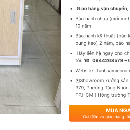
.
Giao hàng,vận chuyển, l
Bảo hành nhựa (mối mọt,
10 năm
Bảo hành kỹ thuật (bản lề
bung keo) 2 năm, bảo hà
Hãy liên hệ ngay cho c
tôi: ☎
0944263579 –
Website : tunhuamienna
🏪Showroom xưởng sản x
379, Phường Tăng Nhơn 
TP.HCM ( Hông trường 
MUA NG
Gọi điện và giao hàng tậ