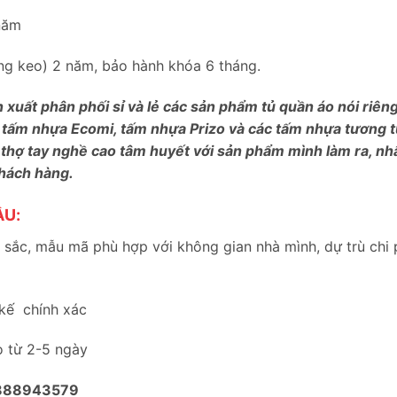
năm
bung keo) 2 năm, bảo hành khóa 6 tháng.
n xuất phân phối sỉ và lẻ các sản phẩm tủ quần áo nói riê
 tấm nhựa Ecomi, tấm nhựa Prizo và các tấm nhựa tương tự
 thợ tay nghề cao tâm huyết với sản phẩm mình làm ra, nh
khách hàng.
ẦU:
sắc, mẫu mã phù hợp với không gian nhà mình, dự trù chi 
 kế chính xác
o từ 2-5 ngày
888943579