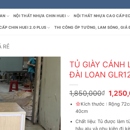
OAN
NỘI THẤT NHỰA CHIN HUEI
NỘI THẤT NHỰA CAO CẤP E
ẤP CHIN HUEI 2.0 PLUS
THI CÔNG ỐP TƯỜNG, LAM SÓNG, GIẢ 
Á RẺ
TỦ GIÀY CÁNH
ĐÀI LOAN GLR1
Giá
1,850,000
1,250
₫
gốc
Kích thước : Rộng 72
là:
40cm
1,850
Chất liệu: Tủ được làm 
hậu alu và phụ kiện đi k