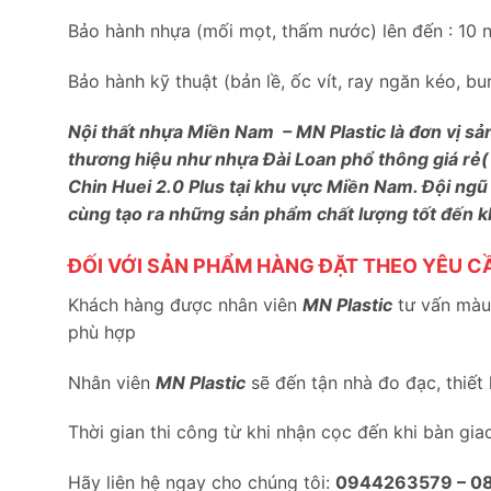
Bảo hành nhựa (mối mọt, thấm nước) lên đến : 10 
Bảo hành kỹ thuật (bản lề, ốc vít, ray ngăn kéo, 
Nội thất nhựa Miền Nam – MN Plastic là đơn vị sả
thương hiệu như nhựa Đài Loan phổ thông giá rẻ(
Chin Huei 2.0 Plus tại khu vực Miền Nam. Đội ngũ
cùng tạo ra những sản phẩm chất lượng tốt đến 
ĐỐI VỚI SẢN PHẨM HÀNG ĐẶT THEO YÊU C
Khách hàng được nhân viên
MN Plastic
tư vấn màu 
phù hợp
Nhân viên
MN Plastic
sẽ đến tận nhà đo đạc, thiết
Thời gian thi công từ khi nhận cọc đến khi bàn gia
Hãy liên hệ ngay cho chúng tôi:
0944263579 –
0