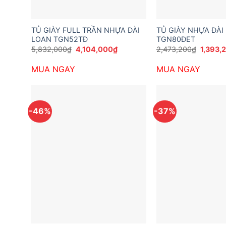
TỦ GIÀY FULL TRẦN NHỰA ĐÀI
TỦ GIÀY NHỰA ĐÀI
LOAN TGN52TĐ
TGN80ĐET
Giá
Giá
Giá
5,832,000
₫
4,104,000
₫
2,473,200
₫
1,393,
gốc
hiện
gốc
là:
tại
là:
MUA NGAY
MUA NGAY
5,832,000₫.
là:
2,473,
4,104,000₫.
-46%
-37%