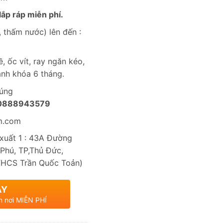
ắp ráp miễn phí.
 thấm nước) lên đến :
, ốc vít, ray ngăn kéo,
nh khóa 6 tháng.
húng
0888943579
m.com
uất 1 : 43A Đường
Phú, TP,Thủ Đức,
THCS Trần Quốc Toản)
AY
n nơi MIỄN PHÍ