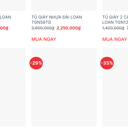
 LOAN
TỦ GIÀY NHỰA ĐÀI LOAN
TỦ GIÀY 2 
TGN56TG
LOAN TGN1
Giá
Giá
Giá
200
₫
3,600,000
₫
2,250,000
₫
1,420,000
₫
hiện
gốc
hiện
tại
là:
tại
l
MUA NGAY
MUA NGAY
200₫.
là:
3,600,000₫.
là:
1,393,200₫.
2,250,000₫.
-29%
-35%