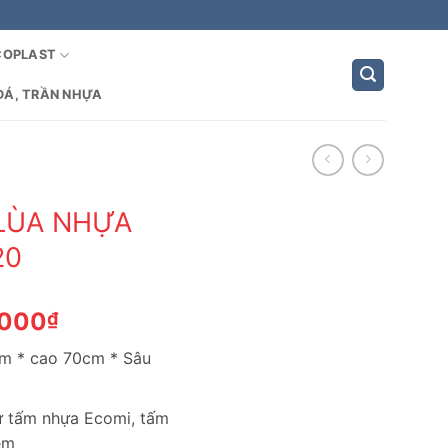
COPLAST
ĐÁ, TRẦN NHỰA
 LÙA NHỰA
20
Giá
,000
₫
hiện
cm * cao 70cm * Sâu
tại
,000₫.
là:
1,250,000₫.
từ tấm nhựa Ecomi, tấm
èm