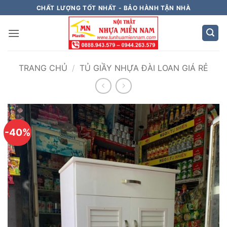
Bỏ
CHẤT LƯỢNG TỐT NHẤT - BẢO HÀNH TẬN NHÀ
qua
nội
dung
TRANG CHỦ
/
TỦ GIẦY NHỰA ĐÀI LOAN GIÁ RẺ
-40%