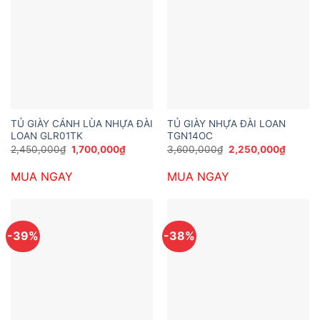
TỦ GIÀY CÁNH LÙA NHỰA ĐÀI
TỦ GIÀY NHỰA ĐÀI LOAN
LOAN GLR01TK
TGN14OC
Giá
Giá
Giá
Giá
2,450,000
₫
1,700,000
₫
3,600,000
₫
2,250,000
₫
gốc
hiện
gốc
hiện
là:
tại
là:
tại
MUA NGAY
MUA NGAY
2,450,000₫.
là:
3,600,000₫.
là:
1,700,000₫.
2,250,
-39%
-38%