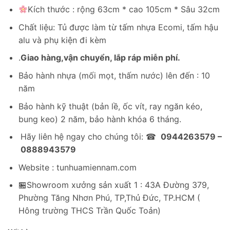
gốc
hiện
Kích thước : rộng 63cm * cao 105cm * Sâu 32cm
là:
tại
2,500,000₫.
là:
Chất liệu: Tủ được làm từ tấm nhựa Ecomi, tấm hậu
1,490,000₫.
alu và phụ kiện đi kèm
.
Giao hàng,vận chuyển, lắp ráp miễn phí.
Bảo hành nhựa (mối mọt, thấm nước) lên đến : 10
năm
Bảo hành kỹ thuật (bản lề, ốc vít, ray ngăn kéo,
bung keo) 2 năm, bảo hành khóa 6 tháng.
Hãy liên hệ ngay cho chúng tôi: ☎
0944263579 –
0888943579
Website : tunhuamiennam.com
🏪Showroom xưởng sản xuất 1 : 43A Đường 379,
Phường Tăng Nhơn Phú, TP,Thủ Đức, TP.HCM (
Hông trường THCS Trần Quốc Toản)