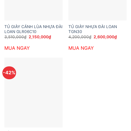
TỦ GIÀY CÁNH LÙA NHỰA ĐÀI
TỦ GIÀY NHỰA ĐÀI LOAN
LOAN GLR06C10
TGN30
Giá
Giá
Giá
Giá
3,510,000
₫
2,150,000
₫
4,200,000
₫
2,600,000
₫
gốc
hiện
gốc
hiện
là:
tại
là:
tại
MUA NGAY
MUA NGAY
3,510,000₫.
là:
4,200,000₫.
là:
2,150,000₫.
2,600,
-42%