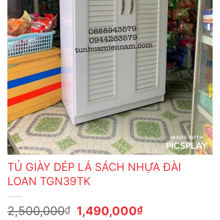
TỦ GIÀY DÉP LÁ SÁCH NHỰA ĐÀI
LOAN TGN39TK
Giá
Giá
2,500,000
1,490,000
₫
₫