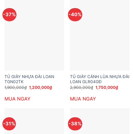
-37%
-40%
TỦ GIÀY NHỰA ĐÀI LOAN
TỦ GIÀY CÁNH LÙA NHỰA ĐÀI
TGN02TK
LOAN GLR04GĐ
Giá
Giá
Giá
Giá
1,900,000
₫
1,200,000
₫
2,900,000
₫
1,750,000
₫
gốc
hiện
gốc
hiện
là:
tại
là:
tại
MUA NGAY
MUA NGAY
1,900,000₫.
là:
2,900,000₫.
là:
1,200,000₫.
1,750,0
-31%
-38%