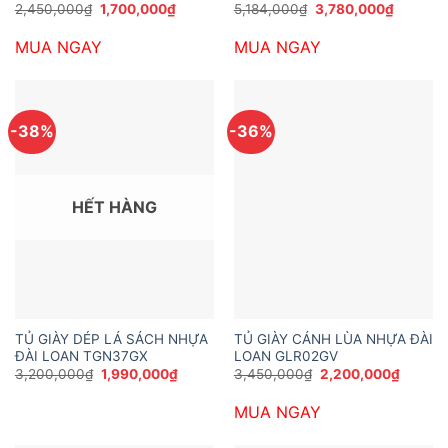
Giá
Giá
Giá
Giá
2,450,000
₫
1,700,000
₫
5,184,000
₫
3,780,000
₫
gốc
hiện
gốc
hiện
là:
tại
là:
tại
MUA NGAY
MUA NGAY
2,450,000₫.
là:
5,184,000₫.
là:
1,700,000₫.
3,780,0
-38%
-36%
HẾT HÀNG
TỦ GIÀY DÉP LÁ SÁCH NHỰA
TỦ GIÀY CÁNH LÙA NHỰA ĐÀI
ĐÀI LOAN TGN37GX
LOAN GLR02GV
Giá
Giá
Giá
Giá
3,200,000
₫
1,990,000
₫
3,450,000
₫
2,200,000
₫
gốc
hiện
gốc
hiện
là:
tại
là:
tại
MUA NGAY
3,200,000₫.
là:
3,450,000₫.
là:
1,990,000₫.
2,200,