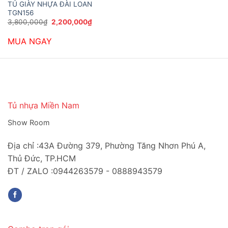
TỦ GIÀY NHỰA ĐÀI LOAN
TGN156
Giá
Giá
3,800,000
₫
2,200,000
₫
gốc
hiện
là:
tại
MUA NGAY
3,800,000₫.
là:
2,200,000₫.
Tủ nhựa Miền Nam
Show Room
Địa chỉ :43A Đường 379, Phường Tăng Nhơn Phú A,
Thủ Đức, TP.HCM
ĐT / ZALO :0944263579 - 0888943579