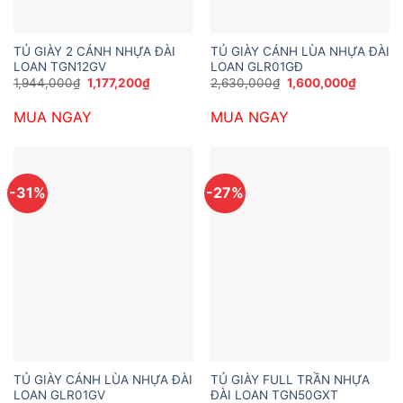
TỦ GIÀY 2 CÁNH NHỰA ĐÀI
TỦ GIÀY CÁNH LÙA NHỰA ĐÀI
LOAN TGN12GV
LOAN GLR01GĐ
Giá
Giá
Giá
Giá
1,944,000
₫
1,177,200
₫
2,630,000
₫
1,600,000
₫
gốc
hiện
gốc
hiện
là:
tại
là:
tại
MUA NGAY
MUA NGAY
1,944,000₫.
là:
2,630,000₫.
là:
1,177,200₫.
1,600,0
-31%
-27%
TỦ GIÀY CÁNH LÙA NHỰA ĐÀI
TỦ GIÀY FULL TRẦN NHỰA
LOAN GLR01GV
ĐÀI LOAN TGN50GXT