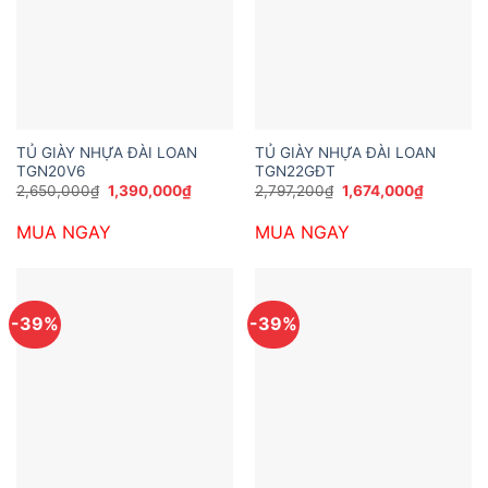
TỦ GIÀY NHỰA ĐÀI LOAN
TỦ GIÀY NHỰA ĐÀI LOAN
TGN20V6
TGN22GĐT
Giá
Giá
Giá
Giá
2,650,000
₫
1,390,000
₫
2,797,200
₫
1,674,000
₫
gốc
hiện
gốc
hiện
là:
tại
là:
tại
MUA NGAY
MUA NGAY
2,650,000₫.
là:
2,797,200₫.
là:
1,390,000₫.
1,674,00
-39%
-39%