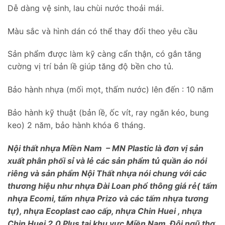
Dễ dàng vệ sinh, lau chùi nước thoải mái.
Màu sắc và hình dán có thể thay đổi theo yêu cầu
Sản phẩm được làm kỹ càng cẩn thận, có gắn tăng
cường vị trí bản lề giúp tăng độ bền cho tủ.
Bảo hành nhựa (mối mọt, thấm nước) lên đến : 10 năm
Bảo hành kỹ thuật (bản lề, ốc vít, ray ngăn kéo, bung
keo) 2 năm, bảo hành khóa 6 tháng.
Nội thất nhựa Miền Nam – MN Plastic là đơn vị sản
xuất phân phối sỉ và lẻ các sản phẩm tủ quần áo nói
riêng và sản phẩm Nội Thất nhựa nói chung với các
thương hiệu như nhựa Đài Loan phổ thông giá rẻ( tấm
nhựa Ecomi, tấm nhựa Prizo và các tấm nhựa tương
tự), nhựa Ecoplast cao cấp, nhựa Chin Huei , nhựa
Chin Huei 2.0 Plus tại khu vực Miền Nam. Đội ngũ thợ