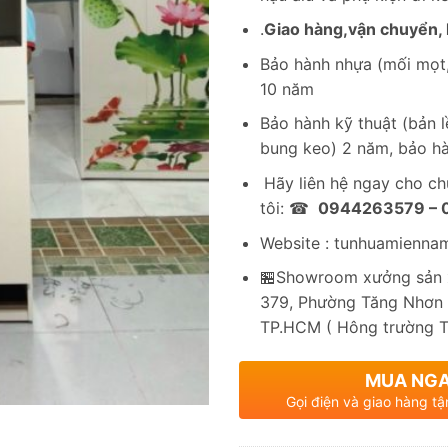
.
Giao hàng,vận chuyển, l
Bảo hành nhựa (mối mọt,
10 năm
Bảo hành kỹ thuật (bản lề
bung keo) 2 năm, bảo hà
Hãy liên hệ ngay cho c
tôi: ☎
0944263579 –
Website : tunhuamienna
🏪Showroom xưởng sản x
379, Phường Tăng Nhơn 
TP.HCM ( Hông trường 
MUA NG
Gọi điện và giao hàng tậ