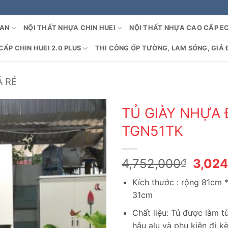
OAN
NỘI THẤT NHỰA CHIN HUEI
NỘI THẤT NHỰA CAO CẤP E
ẤP CHIN HUEI 2.0 PLUS
THI CÔNG ỐP TƯỜNG, LAM SÓNG, GIẢ 
Á RẺ
TỦ GIÀY NHỰA 
TGN51TK
Giá
4,752,000
3,02
₫
gốc
Kích thước : rộng 81cm 
là:
31cm
4,752
Chất liệu: Tủ được làm 
hậu alu và phụ kiện đi k