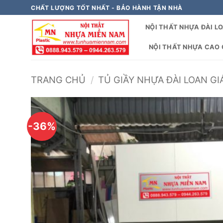
Bỏ
CHẤT LƯỢNG TỐT NHẤT - BẢO HÀNH TẬN NHÀ
qua
NỘI THẤT NHỰA ĐÀI L
nội
dung
NỘI THẤT NHỰA CAO C
TRANG CHỦ
/
TỦ GIẦY NHỰA ĐÀI LOAN GI
-36%