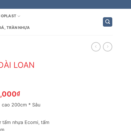
COPLAST
ĐÁ, TRẦN NHỰA
ĐÀI LOAN
Giá
4,000
₫
hiện
* cao 200cm * Sâu
tại
,000₫.
là:
3,024,000₫.
từ tấm nhựa Ecomi, tấm
èm