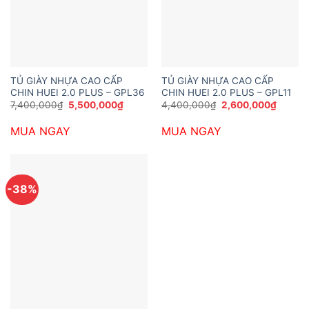
TỦ GIÀY NHỰA CAO CẤP
TỦ GIÀY NHỰA CAO CẤP
CHIN HUEI 2.0 PLUS – GPL36
CHIN HUEI 2.0 PLUS – GPL11
Giá
Giá
Giá
Giá
7,400,000
₫
5,500,000
₫
4,400,000
₫
2,600,000
₫
gốc
hiện
gốc
hiện
là:
tại
là:
tại
MUA NGAY
MUA NGAY
7,400,000₫.
là:
4,400,000₫.
là:
5,500,000₫.
2,600,
-38%