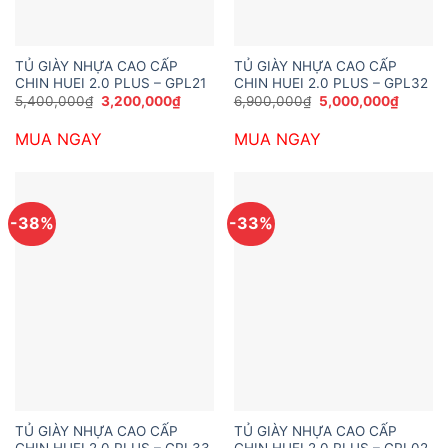
TỦ GIÀY NHỰA CAO CẤP
TỦ GIÀY NHỰA CAO CẤP
CHIN HUEI 2.0 PLUS – GPL21
CHIN HUEI 2.0 PLUS – GPL32
Giá
Giá
Giá
Giá
5,400,000
₫
3,200,000
₫
6,900,000
₫
5,000,000
₫
gốc
hiện
gốc
hiện
là:
tại
là:
tại
MUA NGAY
MUA NGAY
5,400,000₫.
là:
6,900,000₫.
là:
3,200,000₫.
5,000,
-38%
-33%
TỦ GIÀY NHỰA CAO CẤP
TỦ GIÀY NHỰA CAO CẤP