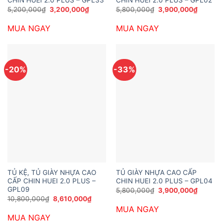
CHIN HUEI 2.0 PLUS – GPL33
CHIN HUEI 2.0 PLUS – GPL02
Giá
Giá
Giá
Giá
5,200,000
₫
3,200,000
₫
5,800,000
₫
3,900,000
₫
gốc
hiện
gốc
hiện
là:
tại
là:
tại
MUA NGAY
MUA NGAY
5,200,000₫.
là:
5,800,000₫.
là:
3,200,000₫.
3,900,
-20%
-33%
TỦ KỆ, TỦ GIÀY NHỰA CAO
TỦ GIÀY NHỰA CAO CẤP
CẤP CHIN HUEI 2.0 PLUS –
CHIN HUEI 2.0 PLUS – GPL04
GPL09
Giá
Giá
5,800,000
₫
3,900,000
₫
gốc
hiện
Giá
Giá
10,800,000
₫
8,610,000
₫
là:
tại
gốc
hiện
MUA NGAY
5,800,000₫.
là:
là:
tại
3,900,
MUA NGAY
10,800,000₫.
là: