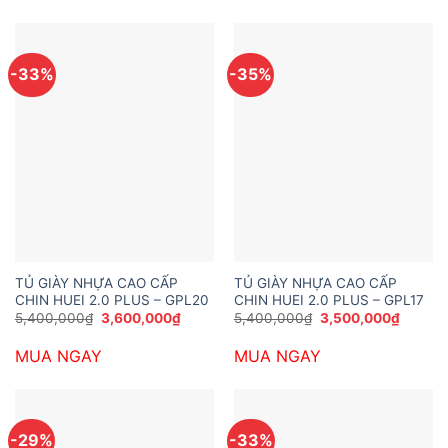
8,610,000₫.
-33%
-35%
TỦ GIÀY NHỰA CAO CẤP
TỦ GIÀY NHỰA CAO CẤP
CHIN HUEI 2.0 PLUS – GPL20
CHIN HUEI 2.0 PLUS – GPL17
Giá
Giá
Giá
Giá
5,400,000
₫
3,600,000
₫
5,400,000
₫
3,500,000
₫
gốc
hiện
gốc
hiện
là:
tại
là:
tại
MUA NGAY
MUA NGAY
5,400,000₫.
là:
5,400,000₫.
là:
3,600,000₫.
3,500,
-29%
-33%