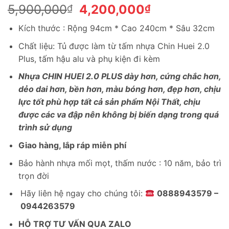
Giá
Giá
5,900,000
4,200,000
₫
₫
gốc
hiện
Kích thước : Rộng 94cm * Cao 240cm * Sâu 32cm
là:
tại
5,900,000₫.
là:
Chất liệu: Tủ được làm từ tấm nhựa Chin Huei 2.0
4,200,000₫.
Plus, tấm hậu alu và phụ kiện đi kèm
Nhựa CHIN HUEI 2.0 PLUS dày hơn, cứng chắc hơn,
dẻo dai hơn, bền hơn, màu bóng hơn, đẹp hơn, chịu
lực tốt phù hợp tất cả sản phẩm Nội Thất, chịu
được các va đập nên không bị biến dạng trong quá
trình sử dụng
Giao hàng, lắp ráp miễn phí
Bảo hành nhựa mối mọt, thấm nước : 10 năm, bảo trì
trọn đời
Hãy liên hệ ngay cho chúng tôi:
0888943579 –
0944263579
HỖ TRỢ TƯ VẤN QUA ZALO