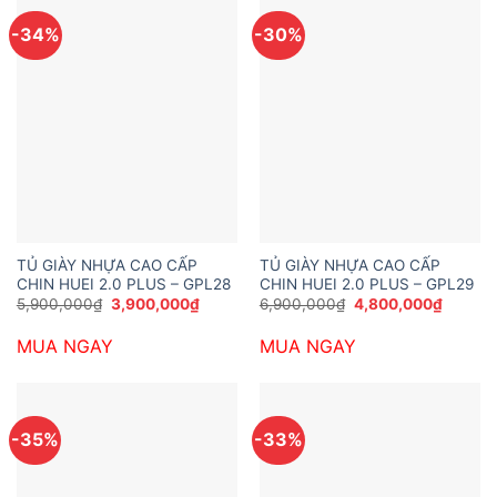
-34%
-30%
TỦ GIÀY NHỰA CAO CẤP
TỦ GIÀY NHỰA CAO CẤP
CHIN HUEI 2.0 PLUS – GPL28
CHIN HUEI 2.0 PLUS – GPL29
Giá
Giá
Giá
Giá
5,900,000
₫
3,900,000
₫
6,900,000
₫
4,800,000
₫
gốc
hiện
gốc
hiện
là:
tại
là:
tại
MUA NGAY
MUA NGAY
5,900,000₫.
là:
6,900,000₫.
là:
3,900,000₫.
4,800,
-35%
-33%