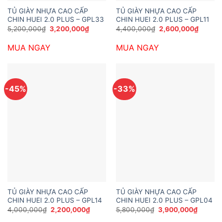
TỦ GIÀY NHỰA CAO CẤP
TỦ GIÀY NHỰA CAO CẤP
CHIN HUEI 2.0 PLUS – GPL33
CHIN HUEI 2.0 PLUS – GPL11
Giá
Giá
Giá
Giá
5,200,000
₫
3,200,000
₫
4,400,000
₫
2,600,000
₫
gốc
hiện
gốc
hiện
là:
tại
là:
tại
MUA NGAY
MUA NGAY
5,200,000₫.
là:
4,400,000₫.
là:
3,200,000₫.
2,600,
-45%
-33%
TỦ GIÀY NHỰA CAO CẤP
TỦ GIÀY NHỰA CAO CẤP
CHIN HUEI 2.0 PLUS – GPL14
CHIN HUEI 2.0 PLUS – GPL04
Giá
Giá
Giá
Giá
4,000,000
₫
2,200,000
₫
5,800,000
₫
3,900,000
₫
gốc
hiện
gốc
hiện
là:
tại
là:
tại