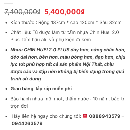
Giá
Giá
7,400,000
5,400,000
₫
₫
gốc
hiện
Kích thước : Rộng 187cm * cao 120cm * Sâu 32cm
là:
tại
7,400,000₫.
là:
Chất liệu: Tủ được làm từ tấm nhựa Chin Huei 2.0
5,400,000₫.
Plus, tấm hậu alu và phụ kiện đi kèm
Nhựa CHIN HUEI 2.0 PLUS dày hơn, cứng chắc hơn,
dẻo dai hơn, bền hơn, màu bóng hơn, đẹp hơn, chịu
lực tốt phù hợp tất cả sản phẩm Nội Thất, chịu
được các va đập nên không bị biến dạng trong quá
trình sử dụng
Giao hàng, lắp ráp miễn phí
Bảo hành nhựa mối mọt, thấm nước : 10 năm, bảo trì
trọn đời
Hãy liên hệ ngay cho chúng tôi:
0888943579 –
0944263579