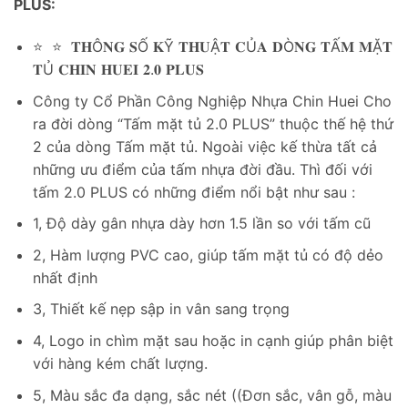
PLUS:
⭐ ⭐ 𝐓𝐇Ô𝐍𝐆 𝐒Ố 𝐊Ỹ 𝐓𝐇𝐔Ậ𝐓 𝐂Ủ𝐀 𝐃Ò𝐍𝐆 𝐓Ấ𝐌 𝐌Ặ𝐓
𝐓Ủ 𝐂𝐇𝐈𝐍 𝐇𝐔𝐄𝐈 𝟐.𝟎 𝐏𝐋𝐔𝐒
Công ty Cổ Phần Công Nghiệp Nhựa Chin Huei Cho
ra đời dòng “Tấm mặt tủ 2.0 PLUS” thuộc thế hệ thứ
2 của dòng Tấm mặt tủ. Ngoài việc kế thừa tất cả
những ưu điểm của tấm nhựa đời đầu. Thì đối với
tấm 2.0 PLUS có những điểm nổi bật như sau :
1, Độ dày gân nhựa dày hơn 1.5 lần so với tấm cũ
2, Hàm lượng PVC cao, giúp tấm mặt tủ có độ dẻo
nhất định
3, Thiết kế nẹp sập in vân sang trọng
4, Logo in chìm mặt sau hoặc in cạnh giúp phân biệt
với hàng kém chất lượng.
5, Màu sắc đa dạng, sắc nét ((Đơn sắc, vân gỗ, màu