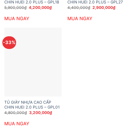
CHIN HUEI 2.0 PLUS – GPL18
CHIN HUEI 2.0 PLUS – GPL27
Giá
Giá
Giá
Giá
5,900,000
₫
4,200,000
₫
4,400,000
₫
2,900,000
₫
gốc
hiện
gốc
hiện
là:
tại
là:
tại
MUA NGAY
MUA NGAY
5,900,000₫.
là:
4,400,000₫.
là:
4,200,000₫.
2,900,
-33%
TỦ GIÀY NHỰA CAO CẤP
CHIN HUEI 2.0 PLUS – GPL01
Giá
Giá
4,800,000
₫
3,200,000
₫
gốc
hiện
là:
tại
MUA NGAY
4,800,000₫.
là:
3,200,000₫.