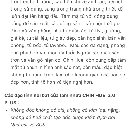
trội trên thị trường, các tiêu chí về an toàn, tiện ích
trong sử dụng, sang trọng trang nhã trong thiết kế
luôn đặt lên hàng đầu. Tấm mặ tủ với công dụng
dùng để sản xuất các dòng sản phẩm nội thất gia
đình và văn phòng như tủ quần áo, tủ tivi, giường,
giá kệ, tủ tài liệu, tủ giày dép, bàn học sinh, bàn văn
phòng, tủ bếp, tủ lavabo… Màu sắc đa dạng, phong
phú phù hợp với mọi lứa tuổi. Ngoài các màu sắc
trơn và vân gỗ hiện có, Chin Huei còn cung cấp tấm
mặt tủ phun in hình ảnh sắc nét, bền màu, đặc biệt
không bị bong tróc, làm cho không gian nhà bạn sẽ
đẹp hơn, tinh tế hơn và tiện nghị hơn.
Các đặc tính nổi bật của tấm nhựa CHIN HUEI 2.0
PLUS :
Không độc,không có chì, không có kim loại nặng,
không có hoá chất tạo dẻo được kiểm định bởi
Quatest và SGS