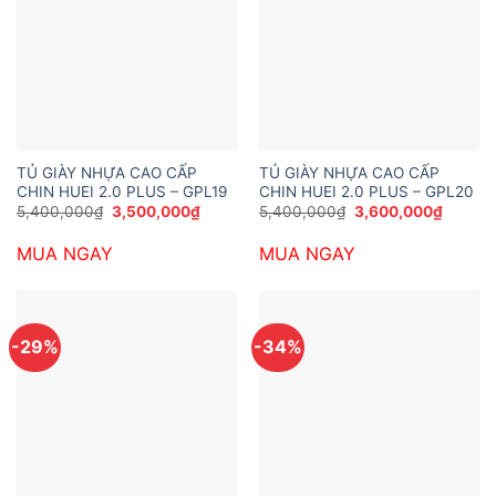
TỦ GIÀY NHỰA CAO CẤP
TỦ GIÀY NHỰA CAO CẤP
CHIN HUEI 2.0 PLUS – GPL19
CHIN HUEI 2.0 PLUS – GPL20
Giá
Giá
Giá
Giá
5,400,000
₫
3,500,000
₫
5,400,000
₫
3,600,000
₫
gốc
hiện
gốc
hiện
là:
tại
là:
tại
MUA NGAY
MUA NGAY
5,400,000₫.
là:
5,400,000₫.
là:
3,500,000₫.
3,600,
-29%
-34%