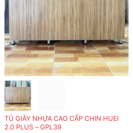
TỦ GIÀY NHỰA CAO CẤP CHIN HUEI
2.0 PLUS – GPL39