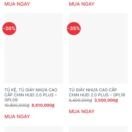
MUA NGAY
MUA NGAY
4,000,000₫.
là:
5,800,000₫.
là:
2,200,000₫.
3,900,
-20%
-35%
TỦ KỆ, TỦ GIÀY NHỰA CAO
TỦ GIÀY NHỰA CAO CẤP
CẤP CHIN HUEI 2.0 PLUS –
CHIN HUEI 2.0 PLUS – GPL16
GPL09
Giá
Giá
5,400,000
₫
3,500,000
₫
gốc
hiện
Giá
Giá
10,800,000
₫
8,610,000
₫
là:
tại
gốc
hiện
MUA NGAY
5,400,000₫.
là:
là:
tại
3,500,
MUA NGAY
10,800,000₫.
là:
8,610,000₫.