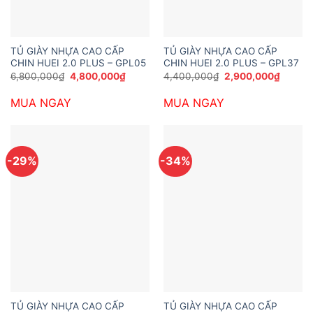
TỦ GIÀY NHỰA CAO CẤP
TỦ GIÀY NHỰA CAO CẤP
CHIN HUEI 2.0 PLUS – GPL05
CHIN HUEI 2.0 PLUS – GPL37
Giá
Giá
Giá
Giá
6,800,000
₫
4,800,000
₫
4,400,000
₫
2,900,000
₫
gốc
hiện
gốc
hiện
là:
tại
là:
tại
MUA NGAY
MUA NGAY
6,800,000₫.
là:
4,400,000₫.
là:
4,800,000₫.
2,900,
-29%
-34%
TỦ GIÀY NHỰA CAO CẤP
TỦ GIÀY NHỰA CAO CẤP