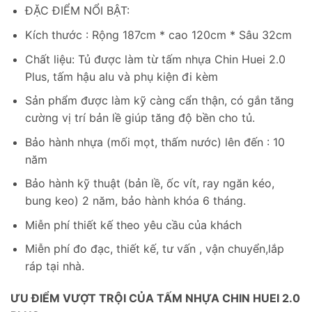
ĐẶC ĐIỂM NỔI BẬT:
Kích thước : Rộng 187cm * cao 120cm * Sâu 32cm
Chất liệu: Tủ được làm từ tấm nhựa Chin Huei 2.0
Plus, tấm hậu alu và phụ kiện đi kèm
Sản phẩm được làm kỹ càng cẩn thận, có gắn tăng
cường vị trí bản lề giúp tăng độ bền cho tủ.
Bảo hành nhựa (mối mọt, thấm nước) lên đến : 10
năm
Bảo hành kỹ thuật (bản lề, ốc vít, ray ngăn kéo,
bung keo) 2 năm, bảo hành khóa 6 tháng.
Miễn phí thiết kế theo yêu cầu của khách
Miễn phí đo đạc, thiết kế, tư vấn , vận chuyển,lắp
ráp tại nhà.
ƯU ĐIỂM VƯỢT TRỘI CỦA TẤM NHỰA CHIN HUEI 2.0