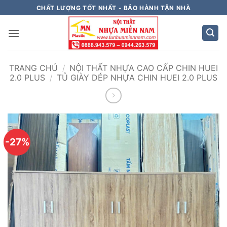
Bỏ
CHẤT LƯỢNG TỐT NHẤT - BẢO HÀNH TẬN NHÀ
qua
nội
dung
TRANG CHỦ
/
NỘI THẤT NHỰA CAO CẤP CHIN HUEI
2.0 PLUS
/
TỦ GIÀY DÉP NHỰA CHIN HUEI 2.0 PLUS
-27%