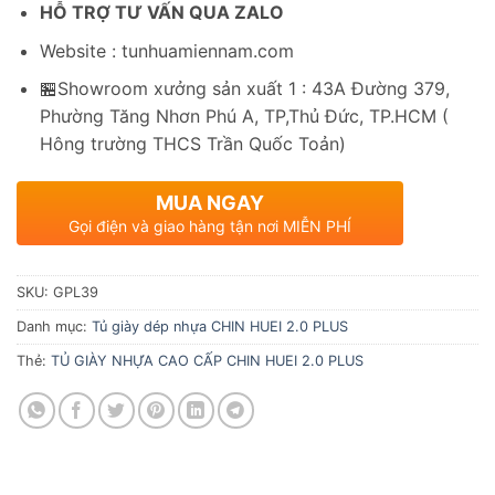
HỖ TRỢ TƯ VẤN QUA ZALO
Website : tunhuamiennam.com
🏪Showroom xưởng sản xuất 1 : 43A Đường 379,
Phường Tăng Nhơn Phú A, TP,Thủ Đức, TP.HCM (
Hông trường THCS Trần Quốc Toản)
MUA NGAY
Gọi điện và giao hàng tận nơi MIỄN PHÍ
SKU:
GPL39
Danh mục:
Tủ giày dép nhựa CHIN HUEI 2.0 PLUS
Thẻ:
TỦ GIÀY NHỰA CAO CẤP CHIN HUEI 2.0 PLUS