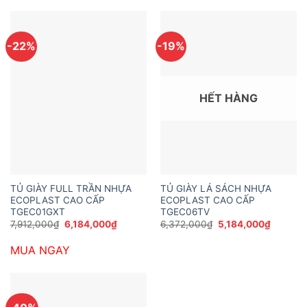
-22%
-19%
HẾT HÀNG
TỦ GIÀY FULL TRẦN NHỰA
TỦ GIÀY LÁ SÁCH NHỰA
ECOPLAST CAO CẤP
ECOPLAST CAO CẤP
TGEC01GXT
TGEC06TV
Giá
Giá
Giá
Giá
7,912,000
₫
6,184,000
₫
6,372,000
₫
5,184,000
₫
gốc
hiện
gốc
hiện
là:
tại
là:
tại
MUA NGAY
7,912,000₫.
là:
6,372,000₫.
là:
6,184,000₫.
5,184,0