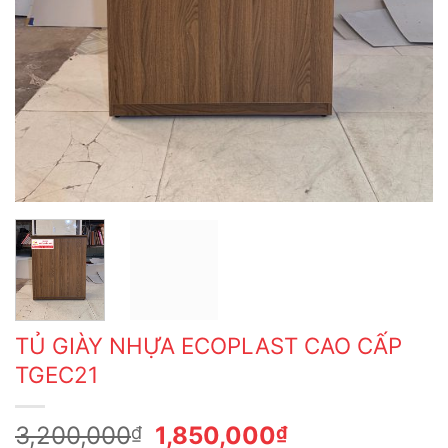
TỦ GIÀY NHỰA ECOPLAST CAO CẤP
TGEC21
Giá
Giá
3,200,000
1,850,000
₫
₫