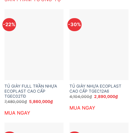
-22%
-30%
TỦ GIÀY FULL TRẦN NHỰA
TỦ GIÀY NHỰA ECOPLAST
ECOPLAST CAO CẤP
CAO CẤP TGEC12A6
TGEC02TĐ
Giá
Giá
4,104,000
₫
2,890,000
₫
gốc
hiện
Giá
Giá
7,480,000
₫
5,860,000
₫
là:
tại
gốc
hiện
MUA NGAY
4,104,000₫.
là:
là:
tại
2,890,0
MUA NGAY
7,480,000₫.
là:
5,860,000₫.