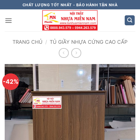
Bỏ
CHẤT LƯỢNG TỐT NHẤT - BẢO HÀNH TẬN NHÀ
qua
nội
dung
TRANG CHỦ
/
TỦ GIẦY NHỰA CỨNG CAO CẤP
-42%