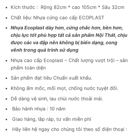
gốc
hiện
Kích thước : Rộng 82cm * cao 105cm * Sâu 32cm
là:
tại
3,200,000₫.
là:
Chất liệu: Nhựa cứng cao cấp ECOPLAST
1,850,000₫.
Nhựa Ecoplast dày hơn, cứng chắc hơn, bền hơn,
chịu lực tốt phù hợp tất cả sản phẩm Nội Thất, chịu
được các va đập nên không bị biến dạng, cong
vênh trong quá trình sử dụng
Nhựa cao cấp Ecoplast – Chất lượng vượt trội – sản
phẩm toàn diện
Sản phẩm đạt tiêu Chuẩn xuất khẩu.
Không ẩm mốc, mối mọt, chống nước tuyệt đối.
Dễ dàng vệ sinh, lau chùi nước thoải mái.
Bảo hành nhựa : 10 năm
Giao hàng, lắp ráp, tư vấn miễn phí
Hãy liên hệ ngay cho chúng tôi theo số điện thoại :