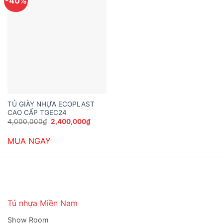
-40%
TỦ GIÀY NHỰA ECOPLAST
CAO CẤP TGEC24
Giá
Giá
4,000,000
₫
2,400,000
₫
gốc
hiện
là:
tại
MUA NGAY
4,000,000₫.
là:
2,400,000₫.
Tủ nhựa Miền Nam
Show Room