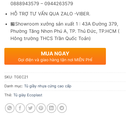
0888943579 – 0944263579
HỖ TRỢ TƯ VẤN QUA ZALO -VIBER.
🏪Showroom xưởng sản xuất 1 : 43A Đường 379,
Phường Tăng Nhơn Phú A, TP. Thủ Đức, TP.HCM (
Hông trường THCS Trần Quốc Toản)
MUA NGAY
Gọi điện và giao hàng tận nơi MIỄN PHÍ
SKU:
TGEC21
Danh mục:
Tủ giầy nhựa cứng cao cấp
Thẻ:
Tủ giày Ecoplast