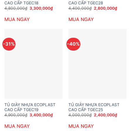
CAO CẤP TGEC18
CAO CẤP TGEC28
Giá
Giá
Giá
Giá
4,800,000
₫
3,300,000
₫
4,400,000
₫
2,800,000
₫
gốc
hiện
gốc
hiện
là:
tại
là:
tại
MUA NGAY
MUA NGAY
4,800,000₫.
là:
4,400,000₫.
là:
3,300,000₫.
2,800,
-31%
-40%
TỦ GIÀY NHỰA ECOPLAST
TỦ GIÀY NHỰA ECOPLAST
CAO CẤP TGEC19
CAO CẤP TGEC25
Giá
Giá
Giá
Giá
4,900,000
₫
3,400,000
₫
4,000,000
₫
2,400,000
₫
gốc
hiện
gốc
hiện
là:
tại
là:
tại
MUA NGAY
MUA NGAY
4,900,000₫.
là:
4,000,000₫.
là:
3,400,000₫.
2,400,