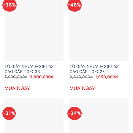
-36%
-46%
TỦ GIÀY NHỰA ECOPLAST
TỦ GIÀY NHỰA ECOPLAST
CAO CẤP TGEC33
CAO CẤP TGEC27
Giá
Giá
Giá
Giá
5,900,000
₫
3,800,000
₫
3,600,000
₫
1,950,000
₫
gốc
hiện
gốc
hiện
là:
tại
là:
tại
MUA NGAY
MUA NGAY
5,900,000₫.
là:
3,600,000₫.
là:
3,800,000₫.
1,950,0
-31%
-34%