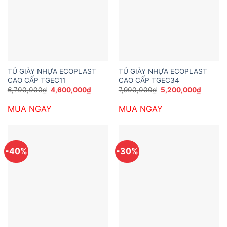
TỦ GIÀY NHỰA ECOPLAST
TỦ GIÀY NHỰA ECOPLAST
CAO CẤP TGEC11
CAO CẤP TGEC34
Giá
Giá
Giá
Giá
6,700,000
₫
4,600,000
₫
7,900,000
₫
5,200,000
₫
gốc
hiện
gốc
hiện
là:
tại
là:
tại
MUA NGAY
MUA NGAY
6,700,000₫.
là:
7,900,000₫.
là:
4,600,000₫.
5,200,0
-40%
-30%