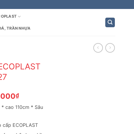
COPLAST
ĐÁ, TRẦN NHỰA
 ECOPLAST
27
Giá
,000
₫
hiện
 * cao 110cm * Sâu
tại
,000₫.
là:
1,950,000₫.
ao cấp ECOPLAST