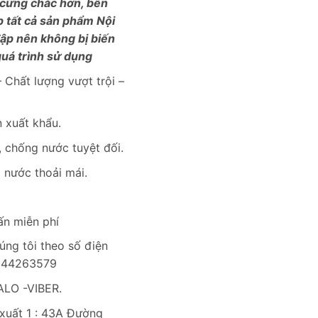
 cứng chắc hơn, bền
p tất cả sản phẩm Nội
đập nên không bị biến
uá trình sử dụng
 Chất lượng vượt trội –
 xuất khẩu.
 chống nước tuyệt đối.
i nước thoải mái.
ấn miễn phí
úng tôi theo số điện
0944263579
LO -VIBER.
uất 1 : 43A Đường