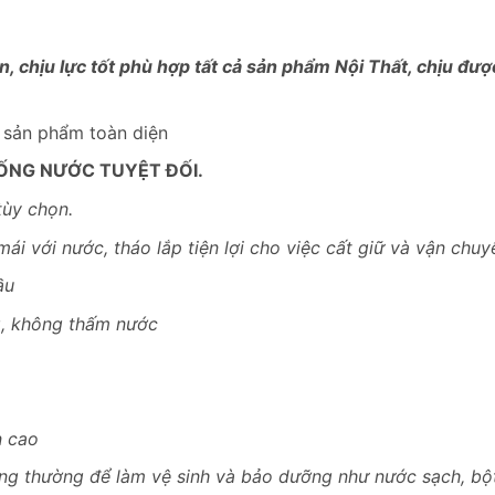
, chịu lực tốt phù hợp tất cả sản phẩm Nội Thất, chịu đư
– sản phẩm toàn diện
ỐNG NƯỚC TUYỆT ĐỐI.
tùy chọn.
mái với nước, tháo lắp tiện lợi cho việc cất giữ và vận chuy
ầu
g, không thấm nước
n cao
ông thường để làm vệ sinh và bảo dưỡng như nước sạch, bột 