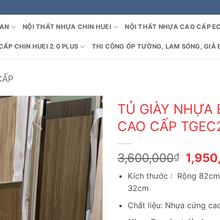
OAN
NỘI THẤT NHỰA CHIN HUEI
NỘI THẤT NHỰA CAO CẤP E
ẤP CHIN HUEI 2.0 PLUS
THI CÔNG ỐP TƯỜNG, LAM SÓNG, GIẢ 
CẤP
TỦ GIÀY NHỰA
CAO CẤP TGEC
Giá
3,600,000
1,950
₫
gốc
Kích thước : Rộng 82cm
là:
32cm
3,600
Chất liệu: Nhựa cứng c