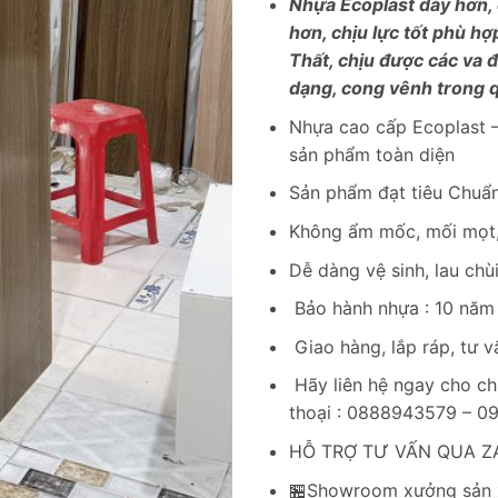
Nhựa Ecoplast dày hơn,
hơn, chịu lực tốt phù hợ
Thất, chịu được các va 
dạng, cong vênh trong q
Nhựa cao cấp Ecoplast –
sản phẩm toàn diện
Sản phẩm đạt tiêu Chuẩn
Không ẩm mốc, mối mọt,
Dễ dàng vệ sinh, lau chù
Bảo hành nhựa : 10 năm
Giao hàng, lắp ráp, tư v
Hãy liên hệ ngay cho ch
thoại : 0888943579 – 
HỖ TRỢ TƯ VẤN QUA ZA
🏪Showroom xưởng sản x