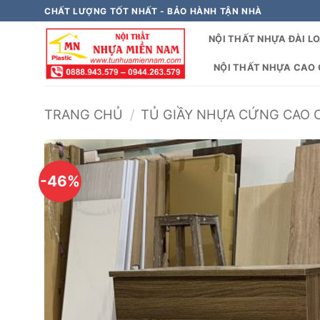
Bỏ
CHẤT LƯỢNG TỐT NHẤT - BẢO HÀNH TẬN NHÀ
qua
NỘI THẤT NHỰA ĐÀI L
nội
dung
NỘI THẤT NHỰA CAO C
TRANG CHỦ
/
TỦ GIẦY NHỰA CỨNG CAO 
-46%