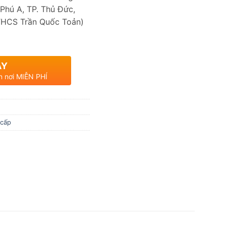
Phú A, TP. Thủ Đức,
THCS Trần Quốc Toản)
AY
n nơi MIỄN PHÍ
 cấp