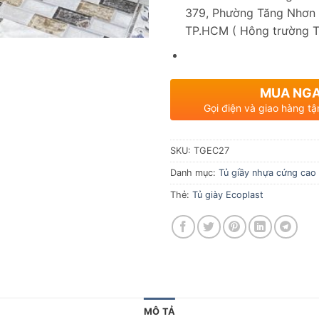
379, Phường Tăng Nhơn 
TP.HCM ( Hông trường 
MUA NG
Gọi điện và giao hàng tậ
SKU:
TGEC27
Danh mục:
Tủ giầy nhựa cứng cao
Thẻ:
Tủ giày Ecoplast
MÔ TẢ