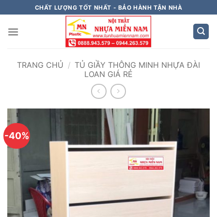
Bỏ
CHẤT LƯỢNG TỐT NHẤT - BẢO HÀNH TẬN NHÀ
qua
nội
dung
TRANG CHỦ
/
TỦ GIẦY THÔNG MINH NHỰA ĐÀI
LOAN GIÁ RẺ
-40%