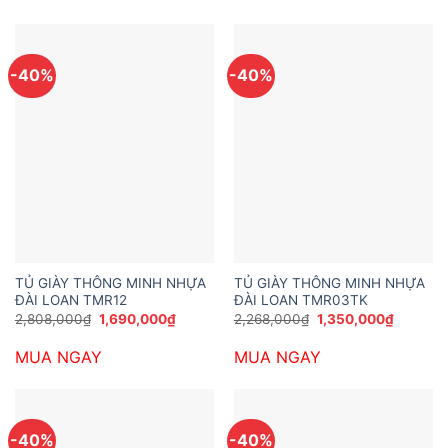
1,350,000₫.
1,844,0
-40%
-40%
TỦ GIÀY THÔNG MINH NHỰA
TỦ GIÀY THÔNG MINH NHỰA
ĐÀI LOAN TMR12
ĐÀI LOAN TMR03TK
Giá
Giá
Giá
Giá
2,808,000
₫
1,690,000
₫
2,268,000
₫
1,350,000
₫
gốc
hiện
gốc
hiện
là:
tại
là:
tại
MUA NGAY
MUA NGAY
2,808,000₫.
là:
2,268,000₫.
là:
1,690,000₫.
1,350,0
-40%
-40%