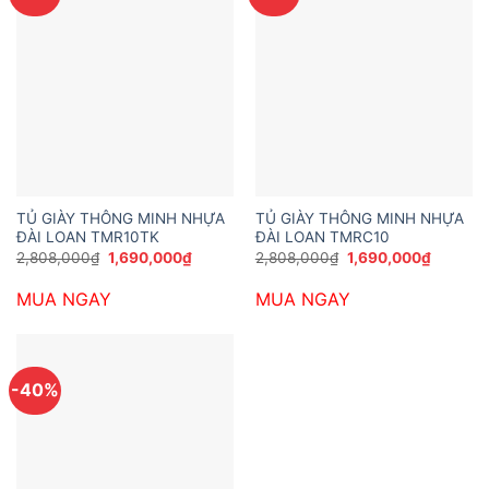
TỦ GIÀY THÔNG MINH NHỰA
TỦ GIÀY THÔNG MINH NHỰA
ĐÀI LOAN TMR10TK
ĐÀI LOAN TMRC10
Giá
Giá
Giá
Giá
2,808,000
₫
1,690,000
₫
2,808,000
₫
1,690,000
₫
gốc
hiện
gốc
hiện
là:
tại
là:
tại
MUA NGAY
MUA NGAY
2,808,000₫.
là:
2,808,000₫.
là:
1,690,000₫.
1,690,0
-40%