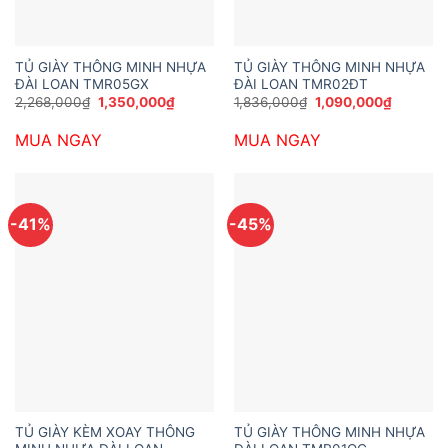
TỦ GIÀY THÔNG MINH NHỰA
TỦ GIÀY THÔNG MINH NHỰA
ĐÀI LOAN TMR05GX
ĐÀI LOAN TMR02ĐT
Giá
Giá
Giá
Giá
2,268,000
₫
1,350,000
₫
1,836,000
₫
1,090,000
₫
gốc
hiện
gốc
hiện
là:
tại
là:
tại
MUA NGAY
MUA NGAY
2,268,000₫.
là:
1,836,000₫.
là:
1,350,000₫.
1,090,00
-41%
-45%
TỦ GIÀY KÈM XOAY THÔNG
TỦ GIÀY THÔNG MINH NHỰA