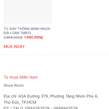
TỦ GIÀY THÔNG MINH NHỰA
ĐÀI LOAN TMR13
Giá
Giá
2,808,000
₫
1,690,000
₫
gốc
hiện
là:
tại
MUA NGAY
2,808,000₫.
là:
1,690,000₫.
Tủ nhựa Miền Nam
Show Room
Địa chỉ :43A Đường 379, Phường Tăng Nhơn Phú A,
Thủ Đức, TP.HCM
ĐT / ZALO :0944263579 - 0888943579