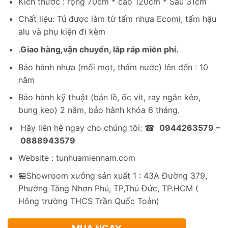
Kích thước : rộng 70cm * cao 120cm * Sâu 31cm
là:
tại
2,268,000₫.
là:
Chất liệu: Tủ được làm từ tấm nhựa Ecomi, tấm hậu
1,350,000₫.
alu và phụ kiện đi kèm
.
Giao hàng,vận chuyển, lắp ráp miễn phí.
Bảo hành nhựa (mối mọt, thấm nước) lên đến : 10
năm
Bảo hành kỹ thuật (bản lề, ốc vít, ray ngăn kéo,
bung keo) 2 năm, bảo hành khóa 6 tháng.
Hãy liên hệ ngay cho chúng tôi: ☎
0944263579 –
0888943579
Website : tunhuamiennam.com
🏪Showroom xưởng sản xuất 1 : 43A Đường 379,
Phường Tăng Nhơn Phú, TP,Thủ Đức, TP.HCM (
Hông trường THCS Trần Quốc Toản)