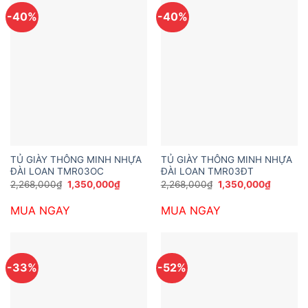
-40%
-40%
TỦ GIÀY THÔNG MINH NHỰA
TỦ GIÀY THÔNG MINH NHỰA
ĐÀI LOAN TMR03OC
ĐÀI LOAN TMR03ĐT
Giá
Giá
Giá
Giá
2,268,000
₫
1,350,000
₫
2,268,000
₫
1,350,000
₫
gốc
hiện
gốc
hiện
là:
tại
là:
tại
MUA NGAY
MUA NGAY
2,268,000₫.
là:
2,268,000₫.
là:
1,350,000₫.
1,350,0
-33%
-52%