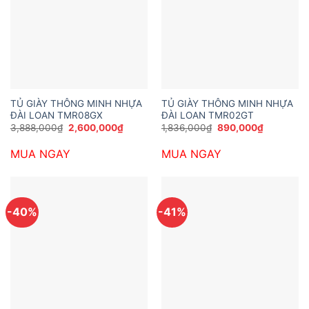
TỦ GIÀY THÔNG MINH NHỰA
TỦ GIÀY THÔNG MINH NHỰA
ĐÀI LOAN TMR08GX
ĐÀI LOAN TMR02GT
Giá
Giá
Giá
Giá
3,888,000
₫
2,600,000
₫
1,836,000
₫
890,000
₫
gốc
hiện
gốc
hiện
là:
tại
là:
tại
MUA NGAY
MUA NGAY
3,888,000₫.
là:
1,836,000₫.
là:
2,600,000₫.
890,000₫
-40%
-41%