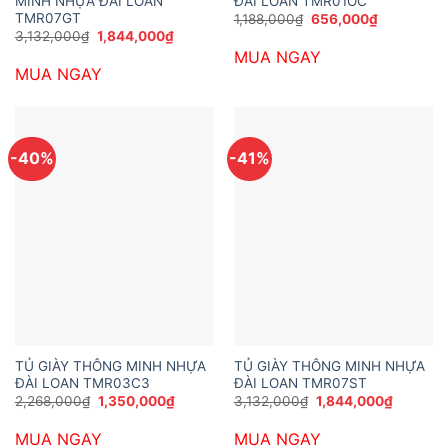
MINH NHỰA ĐÀI LOAN
ĐÀI LOAN TMR01OC
TMR07GT
Giá
Giá
1,188,000
₫
656,000
₫
gốc
hiện
Giá
Giá
3,132,000
₫
1,844,000
₫
là:
tại
gốc
hiện
MUA NGAY
1,188,000₫.
là:
là:
tại
656,000₫.
MUA NGAY
3,132,000₫.
là:
1,844,000₫.
-40%
-41%
TỦ GIÀY THÔNG MINH NHỰA
TỦ GIÀY THÔNG MINH NHỰA
ĐÀI LOAN TMR03C3
ĐÀI LOAN TMR07ST
Giá
Giá
Giá
Giá
2,268,000
₫
1,350,000
₫
3,132,000
₫
1,844,000
₫
gốc
hiện
gốc
hiện
là:
tại
là:
tại
MUA NGAY
MUA NGAY
2,268,000₫.
là:
3,132,000₫.
là: