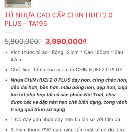
TỦ NHỰA CAO CẤP CHIN HUEI 2.0
PLUS – TA195
Giá
Giá
5,800,000
3,990,000
₫
₫
gốc
hiện
Kích thước tủ áo : Rộng 121cm * Cao 185cm * Sâu
là:
tại
47cm
5,800,000₫.
là:
3,990,000₫.
Chất liệu: Tấm nhựa cao cấp CHIN HUEI 2.0 PLUS
Nhựa CHIN HUEI 2.0 PLUS dày hơn, cứng chắc hơn,
dẻo dai hơn, bền hơn, màu bóng hơn, đẹp hơn, chịu
lực tốt phù hợp tất cả sản phẩm Nội Thất, chịu
được các va đập nên hạn chế biến dạng, cong vênh
trong quá trình sử dụng
1, Độ dày gân nhựa dày hơn 1.5 lần so với tấm cũ
2, Hàm lượng PVC cao, giúp tấm mặt tủ có độ dẻo