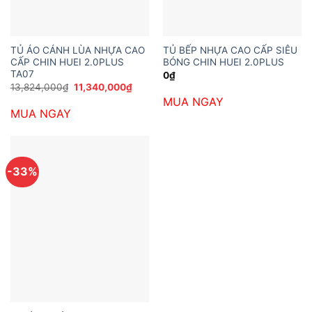
TỦ ÁO CÁNH LÙA NHỰA CAO
TỦ BẾP NHỰA CAO CẤP SIÊU
CẤP CHIN HUEI 2.0PLUS
BÓNG CHIN HUEI 2.0PLUS
TA07
0
₫
Giá
Giá
13,824,000
₫
11,340,000
₫
gốc
hiện
MUA NGAY
là:
tại
MUA NGAY
13,824,000₫.
là:
11,340,000₫.
-33%