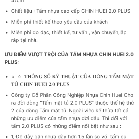
47cm
Chất liệu : Tấm nhựa cao cấp CHIN HUEI 2.0 PLUS
Miễn phí thiết kế theo yêu cầu của khách
Miễn phí đo đạc, thiết kế, tư vấn , vận chuyển,lắp
ráp tại nhà.
ƯU ĐIỂM VƯỢT TRỘI CỦA TẤM NHỰA CHIN HUEI 2.0
PLUS:
⭐ ⭐ 𝐓𝐇Ô𝐍𝐆 𝐒Ố 𝐊Ỹ 𝐓𝐇𝐔Ậ𝐓 𝐂Ủ𝐀 𝐃Ò𝐍𝐆 𝐓Ấ𝐌 𝐌Ặ𝐓
𝐓Ủ 𝐂𝐇𝐈𝐍 𝐇𝐔𝐄𝐈 𝟐.𝟎 𝐏𝐋𝐔𝐒
Công ty Cổ Phần Công Nghiệp Nhựa Chin Huei Cho
ra đời dòng “Tấm mặt tủ 2.0 PLUS” thuộc thế hệ thứ
2 của dòng Tấm mặt tủ. Ngoài việc kế thừa tất cả
những ưu điểm của tấm nhựa đời đầu. Thì đối với
tấm 2.0 PLUS có những điểm nổi bật như sau :
1, Độ dày gân nhựa dày hơn 1.5 lần so với tấm cũ