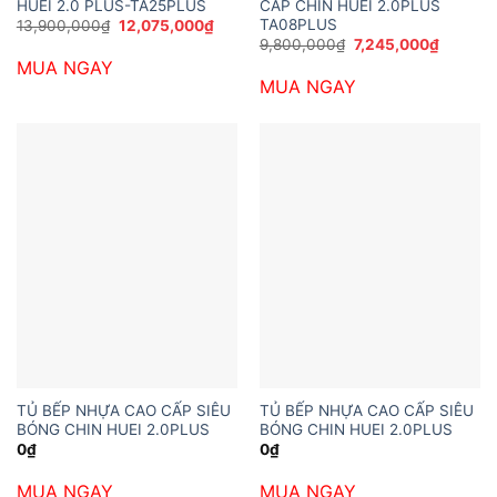
HUEI 2.0 PLUS-TA25PLUS
CẤP CHIN HUEI 2.0PLUS
TA08PLUS
Giá
Giá
13,900,000
₫
12,075,000
₫
gốc
hiện
Giá
Giá
9,800,000
₫
7,245,000
₫
là:
tại
gốc
hiện
MUA NGAY
13,900,000₫.
là:
là:
tại
12,075,000₫.
MUA NGAY
9,800,000₫.
là:
7,245,0
TỦ BẾP NHỰA CAO CẤP SIÊU
TỦ BẾP NHỰA CAO CẤP SIÊU
BÓNG CHIN HUEI 2.0PLUS
BÓNG CHIN HUEI 2.0PLUS
0
₫
0
₫
MUA NGAY
MUA NGAY