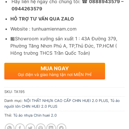
Hãy liên hệ ngay cho chúng tôi: ☎
0888943579 –
0944263579
HỖ TRỢ TƯ VẤN QUA ZALO
Website : tunhuamiennam.com
🏪Showroom xưởng sản xuất 1 : 43A Đường 379,
Phường Tăng Nhơn Phú A, TP,Thủ Đức, TP.HCM (
Hông trường THCS Trần Quốc Toản)
MUA NGAY
Gọi điện và giao hàng tận nơi MIỄN PHÍ
SKU:
TA195
Danh mục:
NỘI THẤT NHỰA CAO CẤP CHIN HUEI 2.0 PLUS
,
Tủ áo
người lớn CHIN HUEI 2.0 PLUS
Thẻ:
Tủ áo nhựa Chin huei 2.0