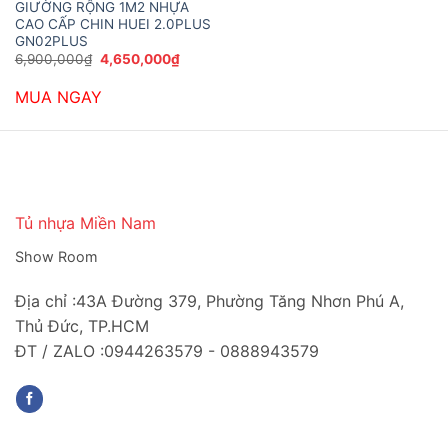
GIƯỜNG RỘNG 1M2 NHỰA
CAO CẤP CHIN HUEI 2.0PLUS
GN02PLUS
Giá
Giá
6,900,000
₫
4,650,000
₫
gốc
hiện
là:
tại
MUA NGAY
6,900,000₫.
là:
4,650,000₫.
Tủ nhựa Miền Nam
Show Room
Địa chỉ :43A Đường 379, Phường Tăng Nhơn Phú A,
Thủ Đức, TP.HCM
ĐT / ZALO :0944263579 - 0888943579