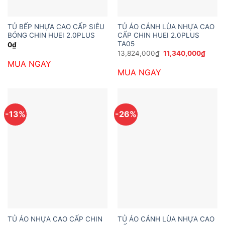
TỦ BẾP NHỰA CAO CẤP SIÊU
TỦ ÁO CÁNH LÙA NHỰA CAO
BÓNG CHIN HUEI 2.0PLUS
CẤP CHIN HUEI 2.0PLUS
TA05
0
₫
Giá
Giá
13,824,000
₫
11,340,000
₫
gốc
hiện
MUA NGAY
là:
tại
MUA NGAY
13,824,000₫.
là:
11,34
-13%
-26%
TỦ ÁO NHỰA CAO CẤP CHIN
TỦ ÁO CÁNH LÙA NHỰA CAO