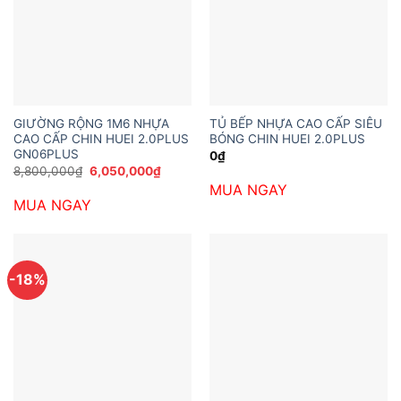
GIƯỜNG RỘNG 1M6 NHỰA
TỦ BẾP NHỰA CAO CẤP SIÊU
CAO CẤP CHIN HUEI 2.0PLUS
BÓNG CHIN HUEI 2.0PLUS
GN06PLUS
0
₫
Giá
Giá
8,800,000
₫
6,050,000
₫
gốc
hiện
MUA NGAY
là:
tại
MUA NGAY
8,800,000₫.
là:
6,050,000₫.
-18%