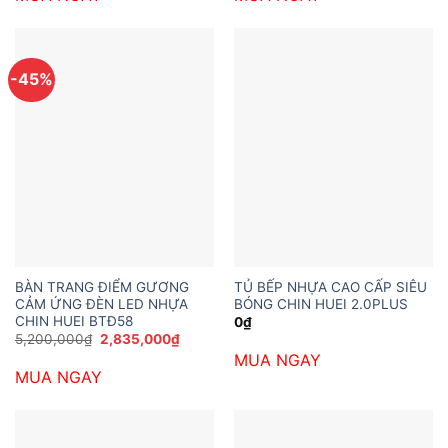
-45%
BÀN TRANG ĐIỂM GƯƠNG
TỦ BẾP NHỰA CAO CẤP SIÊU
CẢM ỨNG ĐÈN LED NHỰA
BÓNG CHIN HUEI 2.0PLUS
CHIN HUEI BTĐ58
0
₫
Giá
Giá
5,200,000
₫
2,835,000
₫
gốc
hiện
MUA NGAY
là:
tại
MUA NGAY
5,200,000₫.
là:
2,835,000₫.