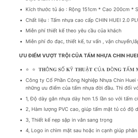
Kích thước tủ áo : Rộng 151cm * Cao 200cm *
Chất liệu : Tấm nhựa cao cấp CHIN HUEI 2.0 P
Miễn phí thiết kế theo yêu cầu của khách
Miễn phí đo đạc, thiết kế, tư vấn , vận chuyển,lắ
ƯU ĐIỂM VƯỢT TRỘI CỦA TẤM NHỰA CHIN HUEI 
⭐ ⭐ 𝐓𝐇Ô𝐍𝐆 𝐒Ố 𝐊Ỹ 𝐓𝐇𝐔Ậ𝐓 𝐂Ủ𝐀 𝐃Ò𝐍𝐆 𝐓Ấ𝐌 𝐌Ặ𝐓 
Công ty Cổ Phần Công Nghiệp Nhựa Chin Huei Ch
những ưu điểm của tấm nhựa đời đầu. Thì đối v
1, Độ dày gân nhựa dày hơn 1.5 lần so với tấm c
2, Hàm lượng PVC cao, giúp tấm mặt tủ có độ d
3, Thiết kế nẹp sập in vân sang trọng
4, Logo in chìm mặt sau hoặc in cạnh giúp phân