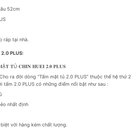
 Sâu 52cm
LUS
p ráp tại nhà.
2.0 PLUS:
𝐓Ủ 𝐂𝐇𝐈𝐍 𝐇𝐔𝐄𝐈 𝟐.𝟎 𝐏𝐋𝐔𝐒
o ra đời dòng “Tấm mặt tủ 2.0 PLUS” thuộc thế hệ thứ 2 
ới tấm 2.0 PLUS có những điểm nổi bật như sau :
ũ
ẻo nhất định
 biệt với hàng kém chất lượng.