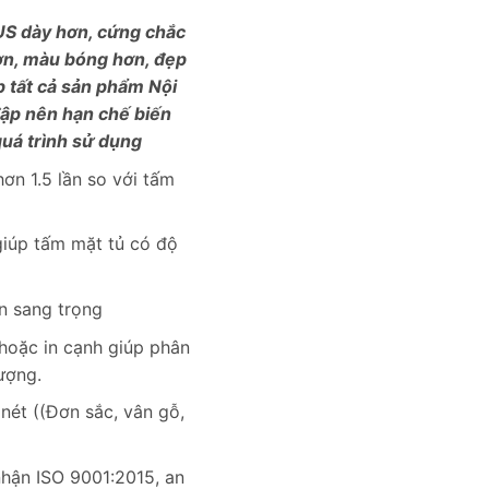
S dày hơn, cứng chắc
ơn, màu bóng hơn, đẹp
p tất cả sản phẩm Nội
đập nên hạn chế biến
uá trình sử dụng
ơn 1.5 lần so với tấm
iúp tấm mặt tủ có độ
ân sang trọng
 hoặc in cạnh giúp phân
ượng.
nét ((Đơn sắc, vân gỗ,
hận ISO 9001:2015, an