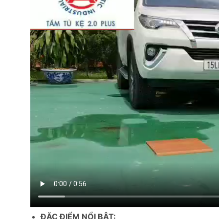
ĐẶC ĐIỂM NỔI BẬT: