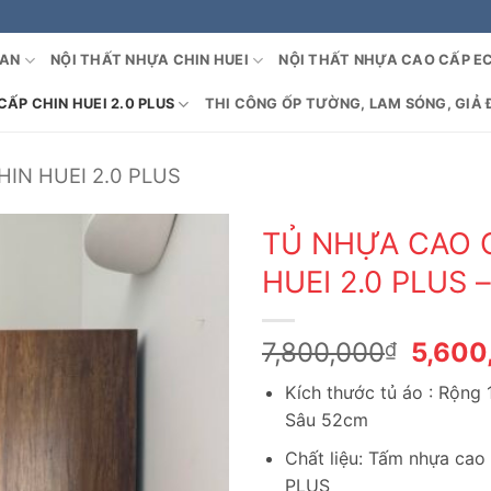
OAN
NỘI THẤT NHỰA CHIN HUEI
NỘI THẤT NHỰA CAO CẤP E
ẤP CHIN HUEI 2.0 PLUS
THI CÔNG ỐP TƯỜNG, LAM SÓNG, GIẢ 
IN HUEI 2.0 PLUS
TỦ NHỰA CAO 
HUEI 2.0 PLUS 
Giá
7,800,000
5,600
₫
gốc
Kích thước tủ áo : Rộng
là:
Sâu 52cm
7,800
Chất liệu: Tấm nhựa cao
PLUS