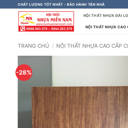
Bỏ
CHẤT LƯỢNG TỐT NHẤT - BẢO HÀNH TẬN NHÀ
qua
NỘI THẤT NHỰA ĐÀI L
nội
dung
NỘI THẤT NHỰA CAO C
TRANG CHỦ
/
NỘI THẤT NHỰA CAO CẤP CH
-28%