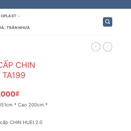
COPLAST
ĐÁ, TRẦN NHỰA
CẤP CHIN
– TA199
Giá
,000
₫
hiện
 151cm * Cao 200cm *
tại
,000₫.
là:
5,600,000₫.
 cấp CHIN HUEI 2.0