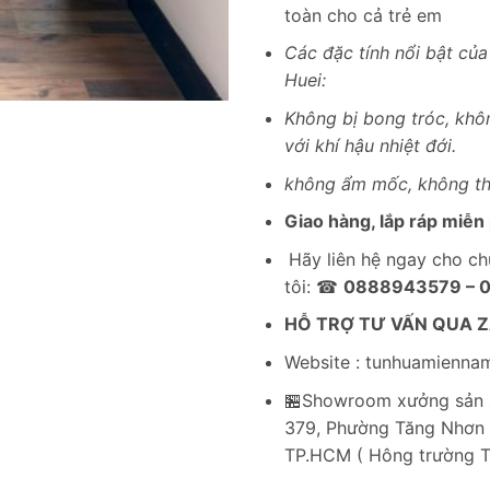
toàn cho cả trẻ em
Các đặc tính nổi bật của
Huei:
Không bị bong tróc, khô
với khí hậu nhiệt đới.
không ẩm mốc, không t
Giao hàng, lắp ráp miễn 
Hãy liên hệ ngay cho c
tôi: ☎
0888943579 – 
HỖ TRỢ TƯ VẤN QUA 
Website : tunhuamienna
🏪Showroom xưởng sản x
379, Phường Tăng Nhơn 
TP.HCM ( Hông trường 