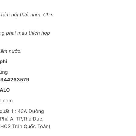
 tấm nội thất nhựa Chin
ng phai màu thích hợp
hấm nước.
phí
húng
0944263579
ZALO
m.com
uất 1 : 43A Đường
Phú A, TP,Thủ Đức,
THCS Trần Quốc Toản)