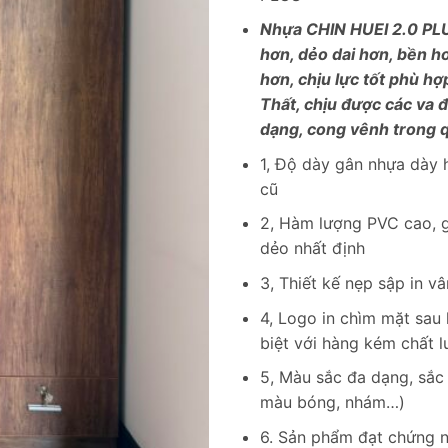
Nhựa CHIN HUEI 2.0 PLU
hơn, dẻo dai hơn, bền h
hơn, chịu lực tốt phù hợ
Thất, chịu được các va 
dạng, cong vênh trong q
1, Độ dày gân nhựa dày h
cũ
2, Hàm lượng PVC cao, g
dẻo nhất định
3, Thiết kế nẹp sập in v
4, Logo in chìm mặt sau
biệt với hàng kém chất l
5, Màu sắc đa dạng, sắc 
màu bóng, nhám…)
6. Sản phẩm đạt chứng n