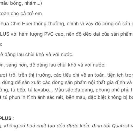
, màu bóng, nhám…)
toàn cho cả trẻ em
nhựa Chin Huei thông thường, chính vì vậy độ cứng có sản p
US với hàm lượng PVC cao, nên độ dẻo dai của sản phẩm t
:
ễ dàng lau chùi khô và với nước.
, sang hơn, dễ dàng lau chùi khô và với nước.
 trội trên thị trường, các tiêu chí về an toàn, tiện ích tr
dùng để sản xuất các dòng sản phẩm nội thất gia đình và v
 phòng, tủ bếp, tủ lavabo… Màu sắc đa dạng, phong phú phù 
 tủ phun in hình ảnh sắc nét, bền màu, đặc biệt không bị 
PLUS :
g, không có hoá chất tạo dẻo được kiểm định bởi Quatest 