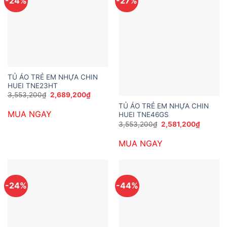
-24%
-27%
TỦ ÁO TRẺ EM NHỰA CHIN
HUEI TNE23HT
Giá
Giá
3,553,200
₫
2,689,200
₫
gốc
hiện
TỦ ÁO TRẺ EM NHỰA CHIN
là:
tại
MUA NGAY
3,553,200₫.
là:
HUEI TNE46GS
2,689,200₫.
Giá
Giá
3,553,200
₫
2,581,200
₫
gốc
hiện
là:
tại
MUA NGAY
3,553,200₫.
là:
2,581,2
-24%
-44%