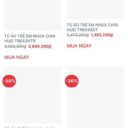
TỦ ÁO TRẺ EM NHỰA CHIN
HUEI TNE04XDT
Giá
Giá
2,473,200
₫
1,393,200
₫
TỦ ÁO TRẺ EM NHỰA CHIN
gốc
hiện
HUEI TNE43HTR
là:
tại
MUA NGAY
2,473,200₫.
là:
Giá
Giá
3,553,200
₫
2,689,200
₫
1,393,2
gốc
hiện
là:
tại
MUA NGAY
3,553,200₫.
là:
2,689,200₫.
-30%
-36%