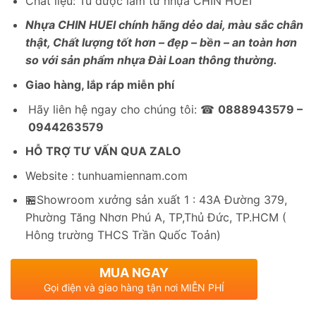
Chất liệu: Tủ được làm từ nhựa CHIN HUEI
Nhựa CHIN HUEI chính hãng dẻo dai, màu sắc chân
thật, Chất lượng tốt hơn – đẹp – bền – an toàn hơn
so với sản phẩm nhựa Đài Loan thông thường.
Giao hàng, lắp ráp miễn phí
Hãy liên hệ ngay cho chúng tôi: ☎
0888943579 –
0944263579
HỖ TRỢ TƯ VẤN QUA ZALO
Website : tunhuamiennam.com
🏪Showroom xưởng sản xuất 1 : 43A Đường 379,
Phường Tăng Nhơn Phú A, TP,Thủ Đức, TP.HCM (
Hông trường THCS Trần Quốc Toản)
MUA NGAY
Gọi điện và giao hàng tận nơi MIỄN PHÍ