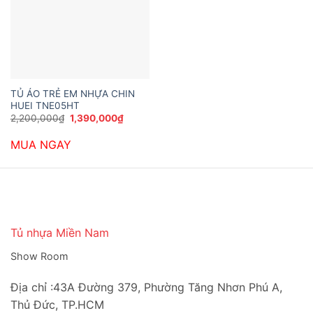
TỦ ÁO TRẺ EM NHỰA CHIN
HUEI TNE05HT
Giá
Giá
2,200,000
₫
1,390,000
₫
gốc
hiện
là:
tại
MUA NGAY
2,200,000₫.
là:
1,390,000₫.
Tủ nhựa Miền Nam
Show Room
Địa chỉ :43A Đường 379, Phường Tăng Nhơn Phú A,
Thủ Đức, TP.HCM