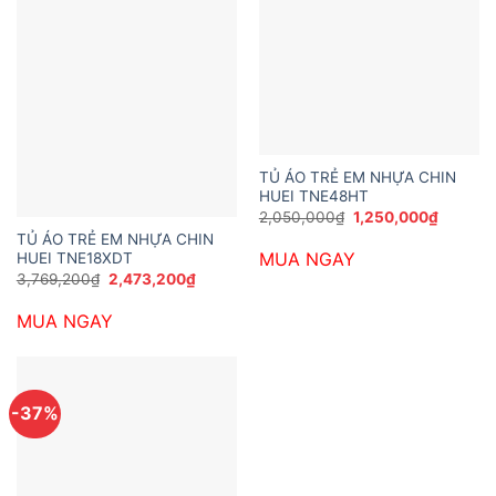
TỦ ÁO TRẺ EM NHỰA CHIN
HUEI TNE48HT
Giá
Giá
2,050,000
₫
1,250,000
₫
gốc
hiện
TỦ ÁO TRẺ EM NHỰA CHIN
là:
tại
MUA NGAY
HUEI TNE18XDT
2,050,000₫.
là:
1,250,0
Giá
Giá
3,769,200
₫
2,473,200
₫
gốc
hiện
là:
tại
MUA NGAY
3,769,200₫.
là:
2,473,200₫.
-37%