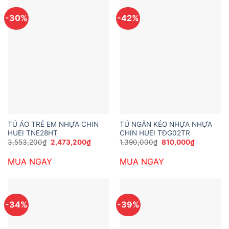
-30%
-42%
TỦ ÁO TRẺ EM NHỰA CHIN
TỦ NGĂN KÉO NHỰA NHỰA
HUEI TNE28HT
CHIN HUEI TĐG02TR
Giá
Giá
Giá
Giá
3,553,200
₫
2,473,200
₫
1,390,000
₫
810,000
₫
gốc
hiện
gốc
hiện
là:
tại
là:
tại
MUA NGAY
MUA NGAY
3,553,200₫.
là:
1,390,000₫.
là:
2,473,200₫.
810,000₫.
-34%
-39%