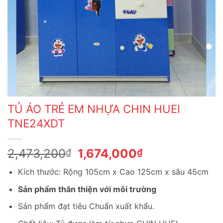
TỦ ÁO TRẺ EM NHỰA CHIN HUEI
TNE24XDT
Giá
Giá
2,473,200
1,674,000
₫
₫
gốc
hiện
Kích thước: Rộng 105cm x Cao 125cm x sâu 45cm
là:
tại
2,473,200₫.
là:
Sản phẩm thân thiện với môi trường
1,674,000₫.
Sản phẩm đạt tiêu Chuẩn xuất khẩu.