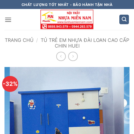
Bỏ
CHẤT LƯỢNG TỐT NHẤT - BẢO HÀNH TẬN NHÀ
qua
nội
dung
TRANG CHỦ
/
TỦ TRẺ EM NHỰA ĐÀI LOAN CAO CẤP
CHIN HUEI
-32%