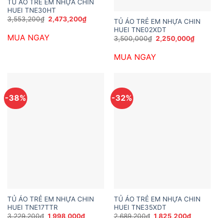
TỦ ÁO TRẺ EM NHỰA CHIN
HUEI TNE30HT
Giá
Giá
3,553,200
₫
2,473,200
₫
TỦ ÁO TRẺ EM NHỰA CHIN
gốc
hiện
HUEI TNE02XDT
là:
tại
MUA NGAY
3,553,200₫.
là:
Giá
Giá
3,500,000
₫
2,250,000
₫
2,473,200₫.
gốc
hiện
là:
tại
MUA NGAY
3,500,000₫.
là:
2,250,
-38%
-32%
TỦ ÁO TRẺ EM NHỰA CHIN
TỦ ÁO TRẺ EM NHỰA CHIN
HUEI TNE17TTR
HUEI TNE35XDT
Giá
Giá
Giá
Giá
3,229,200
₫
1,998,000
₫
2,689,200
₫
1,825,200
₫