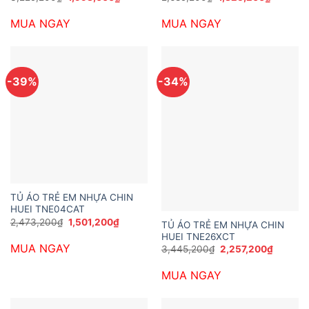
gốc
hiện
gốc
hiện
là:
tại
là:
tại
MUA NGAY
MUA NGAY
3,229,200₫.
là:
2,689,200₫.
là:
1,998,000₫.
1,825,20
-39%
-34%
TỦ ÁO TRẺ EM NHỰA CHIN
HUEI TNE04CAT
Giá
Giá
2,473,200
₫
1,501,200
₫
TỦ ÁO TRẺ EM NHỰA CHIN
gốc
hiện
HUEI TNE26XCT
là:
tại
MUA NGAY
2,473,200₫.
là:
Giá
Giá
3,445,200
₫
2,257,200
₫
1,501,200₫.
gốc
hiện
là:
tại
MUA NGAY
3,445,200₫.
là:
2,257,2