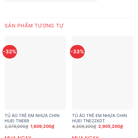
SẢN PHẨM TƯƠNG TỰ
-32%
-33%
TỦ ÁO TRẺ EM NHỰA CHIN
TỦ ÁO TRẺ EM NHỰA CHIN
HUEI TNE69
HUEI TNE22XDT
Giá
Giá
Giá
Giá
2,376,000
₫
1,609,200
₫
4,309,200
₫
2,905,200
₫
gốc
hiện
gốc
hiện
là:
tại
là:
tại