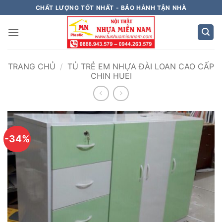
Bỏ
CHẤT LƯỢNG TỐT NHẤT - BẢO HÀNH TẬN NHÀ
qua
nội
dung
TRANG CHỦ
/
TỦ TRẺ EM NHỰA ĐÀI LOAN CAO CẤP
CHIN HUEI
-34%