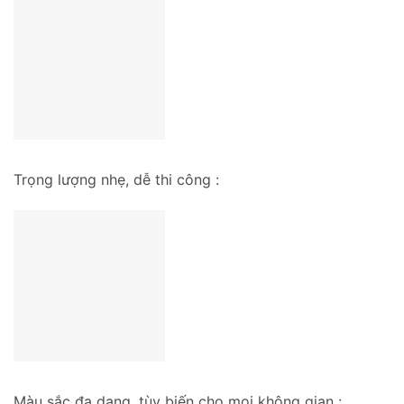
Trọng lượng nhẹ, dễ thi công :
Màu sắc đa dạng, tùy biến cho mọi không gian :