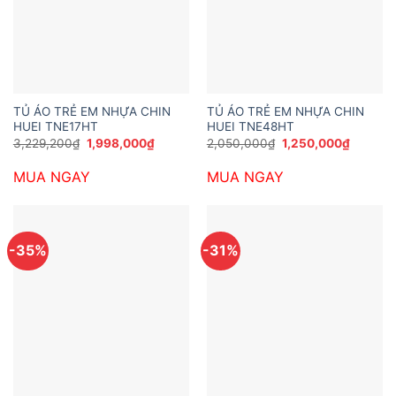
TỦ ÁO TRẺ EM NHỰA CHIN
TỦ ÁO TRẺ EM NHỰA CHIN
HUEI TNE17HT
HUEI TNE48HT
Giá
Giá
Giá
Giá
3,229,200
₫
1,998,000
₫
2,050,000
₫
1,250,000
₫
gốc
hiện
gốc
hiện
là:
tại
là:
tại
MUA NGAY
MUA NGAY
3,229,200₫.
là:
2,050,000₫.
là:
1,998,000₫.
1,250,0
-35%
-31%