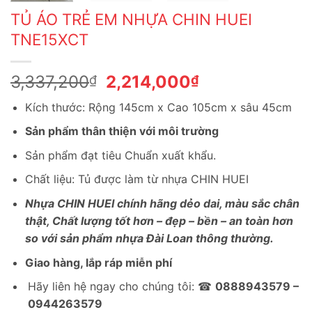
TỦ ÁO TRẺ EM NHỰA CHIN HUEI
TNE15XCT
Giá
Giá
3,337,200
2,214,000
₫
₫
gốc
hiện
Kích thước: Rộng 145cm x Cao 105cm x sâu 45cm
là:
tại
3,337,200₫.
là:
Sản phẩm thân thiện với môi trường
2,214,000₫.
Sản phẩm đạt tiêu Chuẩn xuất khẩu.
Chất liệu: Tủ được làm từ nhựa CHIN HUEI
Nhựa CHIN HUEI chính hãng dẻo dai, màu sắc chân
thật, Chất lượng tốt hơn – đẹp – bền – an toàn hơn
so với sản phẩm nhựa Đài Loan thông thường.
Giao hàng, lắp ráp miễn phí
Hãy liên hệ ngay cho chúng tôi: ☎
0888943579 –
0944263579