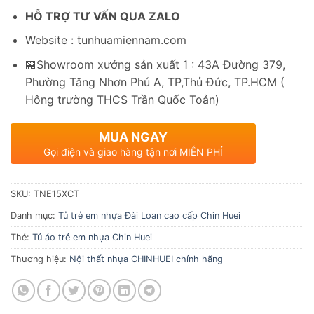
HỖ TRỢ TƯ VẤN QUA ZALO
Website : tunhuamiennam.com
🏪Showroom xưởng sản xuất 1 : 43A Đường 379,
Phường Tăng Nhơn Phú A, TP,Thủ Đức, TP.HCM (
Hông trường THCS Trần Quốc Toản)
MUA NGAY
Gọi điện và giao hàng tận nơi MIỄN PHÍ
SKU:
TNE15XCT
Danh mục:
Tủ trẻ em nhựa Đài Loan cao cấp Chin Huei
Thẻ:
Tủ áo trẻ em nhựa Chin Huei
Thương hiệu:
Nội thất nhựa CHINHUEI chính hãng