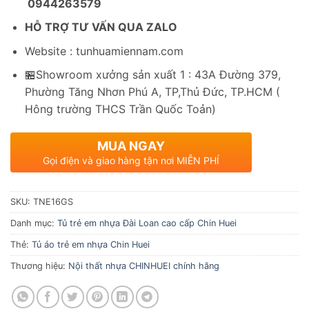
0944263579
HỖ TRỢ TƯ VẤN QUA ZALO
Website : tunhuamiennam.com
🏪Showroom xưởng sản xuất 1 : 43A Đường 379,
Phường Tăng Nhơn Phú A, TP,Thủ Đức, TP.HCM (
Hông trường THCS Trần Quốc Toản)
MUA NGAY
Gọi điện và giao hàng tận nơi MIỄN PHÍ
SKU:
TNE16GS
Danh mục:
Tủ trẻ em nhựa Đài Loan cao cấp Chin Huei
Thẻ:
Tủ áo trẻ em nhựa Chin Huei
Thương hiệu:
Nội thất nhựa CHINHUEI chính hãng