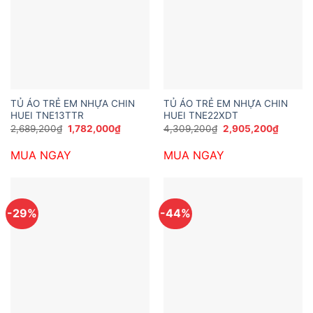
TỦ ÁO TRẺ EM NHỰA CHIN
TỦ ÁO TRẺ EM NHỰA CHIN
HUEI TNE13TTR
HUEI TNE22XDT
Giá
Giá
Giá
Giá
2,689,200
₫
1,782,000
₫
4,309,200
₫
2,905,200
₫
gốc
hiện
gốc
hiện
là:
tại
là:
tại
MUA NGAY
MUA NGAY
2,689,200₫.
là:
4,309,200₫.
là:
1,782,000₫.
2,905,
-29%
-44%