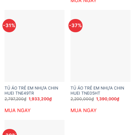
MUA NGAY
3,229,200₫.
là:
2,149,2
-31%
-37%
TỦ ÁO TRẺ EM NHỰA CHIN
TỦ ÁO TRẺ EM NHỰA CHIN
HUEI TNE49TR
HUEI TNE05HT
Giá
Giá
Giá
Giá
2,797,200
₫
1,933,200
₫
2,200,000
₫
1,390,000
₫
gốc
hiện
gốc
hiện
là:
tại
là:
tại
MUA NGAY
MUA NGAY
2,797,200₫.
là:
2,200,000₫.
là:
1,933,200₫.
1,390,0