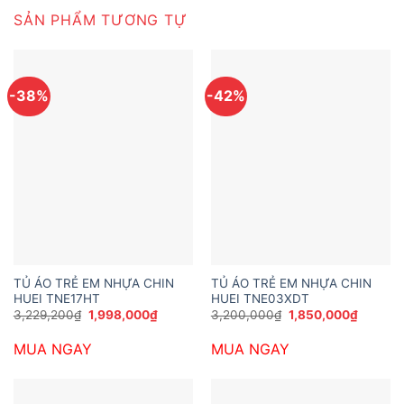
SẢN PHẨM TƯƠNG TỰ
-38%
-42%
TỦ ÁO TRẺ EM NHỰA CHIN
TỦ ÁO TRẺ EM NHỰA CHIN
HUEI TNE17HT
HUEI TNE03XDT
Giá
Giá
Giá
Giá
3,229,200
₫
1,998,000
₫
3,200,000
₫
1,850,000
₫
gốc
hiện
gốc
hiện
là:
tại
là:
tại
MUA NGAY
MUA NGAY
3,229,200₫.
là:
3,200,000₫.
là:
1,998,000₫.
1,850,0