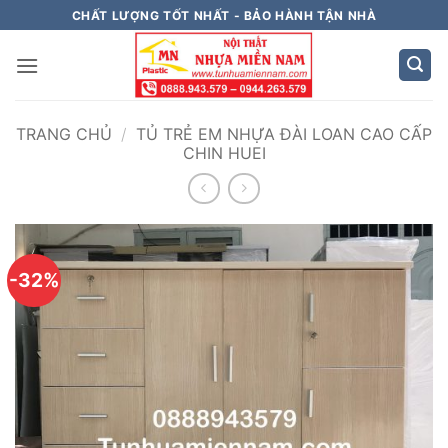
Bỏ
CHẤT LƯỢNG TỐT NHẤT - BẢO HÀNH TẬN NHÀ
qua
nội
dung
TRANG CHỦ
/
TỦ TRẺ EM NHỰA ĐÀI LOAN CAO CẤP
CHIN HUEI
-32%