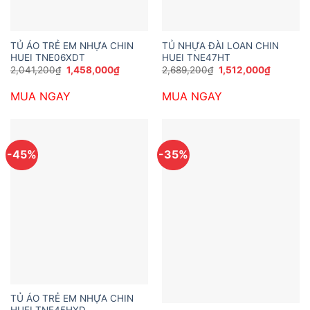
TỦ ÁO TRẺ EM NHỰA CHIN
TỦ NHỰA ĐÀI LOAN CHIN
HUEI TNE06XDT
HUEI TNE47HT
Giá
Giá
Giá
Giá
2,041,200
₫
1,458,000
₫
2,689,200
₫
1,512,000
₫
gốc
hiện
gốc
hiện
là:
tại
là:
tại
MUA NGAY
MUA NGAY
2,041,200₫.
là:
2,689,200₫.
là:
1,458,000₫.
1,512,00
-45%
-35%
TỦ ÁO TRẺ EM NHỰA CHIN
HUEI TNE45HXD