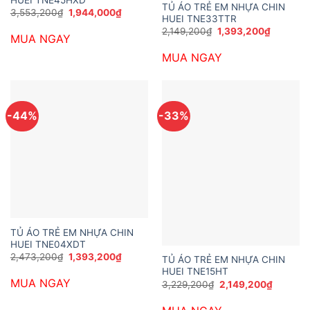
TỦ ÁO TRẺ EM NHỰA CHIN
Giá
Giá
3,553,200
₫
1,944,000
₫
HUEI TNE33TTR
gốc
hiện
là:
tại
Giá
Giá
2,149,200
₫
1,393,200
₫
MUA NGAY
3,553,200₫.
là:
gốc
hiện
1,944,000₫.
là:
tại
MUA NGAY
2,149,200₫.
là:
1,393,20
-44%
-33%
TỦ ÁO TRẺ EM NHỰA CHIN
HUEI TNE04XDT
Giá
Giá
2,473,200
₫
1,393,200
₫
TỦ ÁO TRẺ EM NHỰA CHIN
gốc
hiện
HUEI TNE15HT
là:
tại
MUA NGAY
2,473,200₫.
là:
Giá
Giá
3,229,200
₫
2,149,200
₫
1,393,200₫.
gốc
hiện
là:
tại