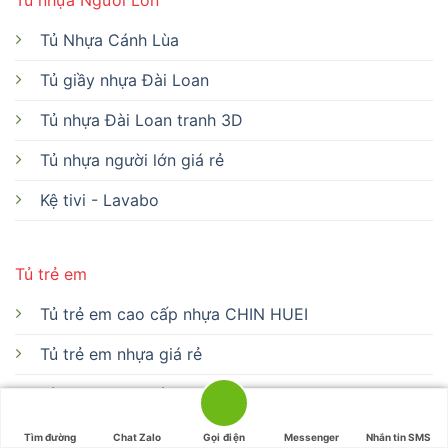
Tủ nhựa Người Lớn
Tủ Nhựa Cánh Lùa
Tủ giầy nhựa Đài Loan
Tủ nhựa Đài Loan tranh 3D
Tủ nhựa người lớn giá rẻ
Kệ tivi - Lavabo
Tủ trẻ em
Tủ trẻ em cao cấp nhựa CHIN HUEI
Tủ trẻ em nhựa giá rẻ
Bàn học nhựa cứng
Bàn học nhựa CHIN HUEI
Tìm đường
Chat Zalo
Gọi điện
Messenger
Nhắn tin SMS