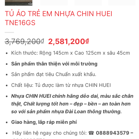
TỦ ÁO TRẺ EM NHỰA CHIN HUEI
TNE16GS
Giá
Giá
3,769,200
2,581,200
₫
₫
gốc
hiện
Kích thước: Rộng 145cm x Cao 125cm x sâu 45cm
là:
tại
3,769,200₫.
là:
Sản phẩm thân thiện với môi trường
2,581,200₫.
Sản phẩm đạt tiêu Chuẩn xuất khẩu.
Chất liệu: Tủ được làm từ nhựa CHIN HUEI
Nhựa CHIN HUEI chính hãng dẻo dai, màu sắc chân
thật, Chất lượng tốt hơn – đẹp – bền – an toàn hơn
so với sản phẩm nhựa Đài Loan thông thường.
Giao hàng, lắp ráp miễn phí
Hãy liên hệ ngay cho chúng tôi: ☎
0888943579 –