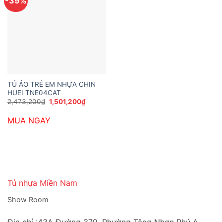
-39%
TỦ ÁO TRẺ EM NHỰA CHIN
HUEI TNE04CAT
Giá
Giá
2,473,200
₫
1,501,200
₫
gốc
hiện
là:
tại
MUA NGAY
2,473,200₫.
là:
1,501,200₫.
Tủ nhựa Miền Nam
Show Room
Địa chỉ :43A Đường 379, Phường Tăng Nhơn Phú A,