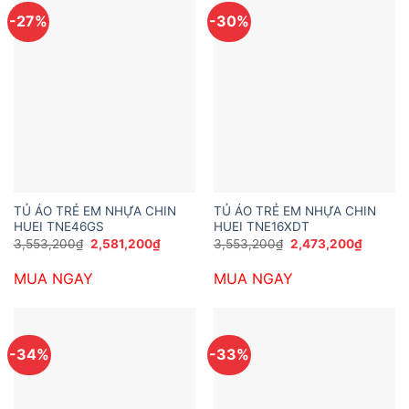
-27%
-30%
TỦ ÁO TRẺ EM NHỰA CHIN
TỦ ÁO TRẺ EM NHỰA CHIN
HUEI TNE46GS
HUEI TNE16XDT
Giá
Giá
Giá
Giá
3,553,200
₫
2,581,200
₫
3,553,200
₫
2,473,200
₫
gốc
hiện
gốc
hiện
là:
tại
là:
tại
MUA NGAY
MUA NGAY
3,553,200₫.
là:
3,553,200₫.
là:
2,581,200₫.
2,473,2
-34%
-33%