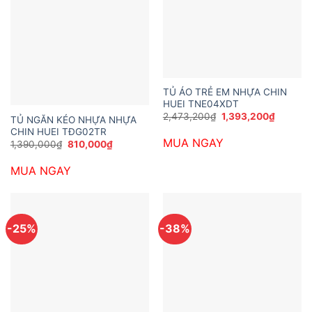
TỦ ÁO TRẺ EM NHỰA CHIN
HUEI TNE04XDT
Giá
Giá
2,473,200
₫
1,393,200
₫
TỦ NGĂN KÉO NHỰA NHỰA
gốc
hiện
CHIN HUEI TĐG02TR
là:
tại
MUA NGAY
2,473,200₫.
là:
Giá
Giá
1,390,000
₫
810,000
₫
1,393,2
gốc
hiện
là:
tại
MUA NGAY
1,390,000₫.
là:
810,000₫.
-25%
-38%