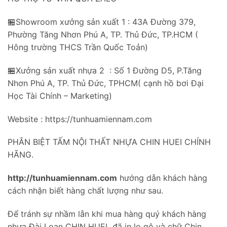
🏪Showroom xưởng sản xuất 1 : 43A Đường 379,
Phường Tăng Nhơn Phú A, TP. Thủ Đức, TP.HCM (
Hông trường THCS Trần Quốc Toản)
🏪Xưởng sản xuất nhựa 2 : Số 1 Đường D5, P.Tăng
Nhơn Phú A, TP. Thủ Đức, TPHCM( cạnh hồ bơi Đại
Học Tài Chính – Marketing)
Website : https://tunhuamiennam.com
PHÂN BIỆT TẤM NỘI THẤT NHỰA CHIN HUEI CHÍNH
HÃNG.
http://tunhuamiennam.com
hướng dẫn khách hàng
cách nhận biết hàng chất lượng như sau.
Để tránh sự nhầm lẫn khi mua hàng quý khách hàng
nhựa Đài Loan CHIN HUEI đã in lo gô và chữ Chin