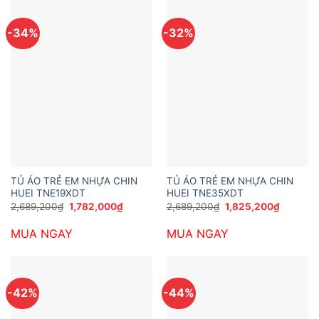
-34%
-32%
TỦ ÁO TRẺ EM NHỰA CHIN
TỦ ÁO TRẺ EM NHỰA CHIN
HUEI TNE19XDT
HUEI TNE35XDT
Giá
Giá
Giá
Giá
2,689,200
₫
1,782,000
₫
2,689,200
₫
1,825,200
₫
gốc
hiện
gốc
hiện
là:
tại
là:
tại
MUA NGAY
MUA NGAY
2,689,200₫.
là:
2,689,200₫.
là:
1,782,000₫.
1,825,20
-42%
-44%