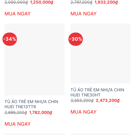
Giá
Giá
Giá
Giá
2,050,000
₫
1,250,000
₫
2,797,200
₫
1,933,200
₫
gốc
hiện
gốc
hiện
là:
tại
là:
tại
MUA NGAY
MUA NGAY
2,050,000₫.
là:
2,797,200₫.
là:
1,250,000₫.
1,933,20
-34%
-30%
TỦ ÁO TRẺ EM NHỰA CHIN
HUEI TNE30HT
Giá
Giá
3,553,200
₫
2,473,200
₫
TỦ ÁO TRẺ EM NHỰA CHIN
gốc
hiện
HUEI TNE13TTR
là:
tại
MUA NGAY
3,553,200₫.
là:
Giá
Giá
2,689,200
₫
1,782,000
₫
2,473,2
gốc
hiện
là:
tại
MUA NGAY
2,689,200₫.
là:
1,782,000₫.