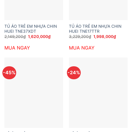
TỦ ÁO TRẺ EM NHỰA CHIN
TỦ ÁO TRẺ EM NHỰA CHIN
HUEI TNE37XDT
HUEI TNE17TTR
Giá
Giá
Giá
Giá
2,149,200
₫
1,620,000
₫
3,229,200
₫
1,998,000
₫
gốc
hiện
gốc
hiện
là:
tại
là:
tại
MUA NGAY
MUA NGAY
2,149,200₫.
là:
3,229,200₫.
là:
1,620,000₫.
1,998,0
-45%
-24%