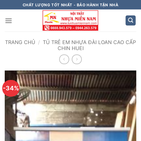
Bỏ
CHẤT LƯỢNG TỐT NHẤT - BẢO HÀNH TẬN NHÀ
qua
nội
dung
TRANG CHỦ
/
TỦ TRẺ EM NHỰA ĐÀI LOAN CAO CẤP
CHIN HUEI
-34%