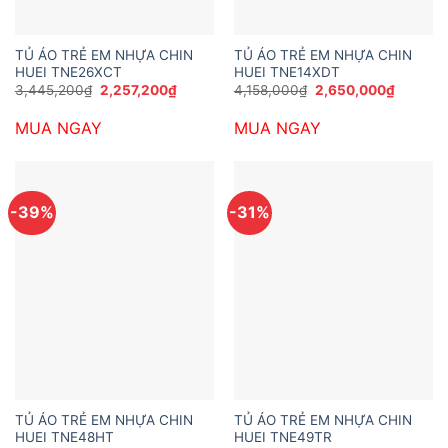
TỦ ÁO TRẺ EM NHỰA CHIN
TỦ ÁO TRẺ EM NHỰA CHIN
HUEI TNE26XCT
HUEI TNE14XDT
Giá
Giá
Giá
Giá
3,445,200
₫
2,257,200
₫
4,158,000
₫
2,650,000
₫
gốc
hiện
gốc
hiện
là:
tại
là:
tại
MUA NGAY
MUA NGAY
3,445,200₫.
là:
4,158,000₫.
là:
2,257,200₫.
2,650,0
-39%
-31%
TỦ ÁO TRẺ EM NHỰA CHIN
TỦ ÁO TRẺ EM NHỰA CHIN
HUEI TNE48HT
HUEI TNE49TR