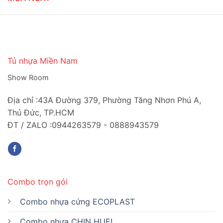
1,512,000₫.
Tủ nhựa Miền Nam
Show Room
Địa chỉ :43A Đường 379, Phường Tăng Nhơn Phú A,
Thủ Đức, TP.HCM
ĐT / ZALO :0944263579 - 0888943579
Combo trọn gói
Combo nhựa cứng ECOPLAST
Combo nhựa CHIN HUEI