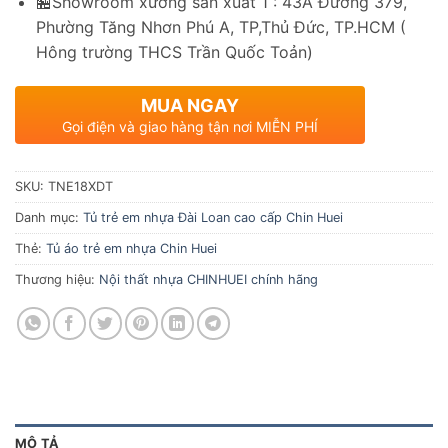
🏪Showroom xưởng sản xuất 1 : 43A Đường 379,
Phường Tăng Nhơn Phú A, TP,Thủ Đức, TP.HCM (
Hông trường THCS Trần Quốc Toản)
MUA NGAY
Gọi điện và giao hàng tận nơi MIỄN PHÍ
SKU:
TNE18XDT
Danh mục:
Tủ trẻ em nhựa Đài Loan cao cấp Chin Huei
Thẻ:
Tủ áo trẻ em nhựa Chin Huei
Thương hiệu:
Nội thất nhựa CHINHUEI chính hãng
MÔ TẢ