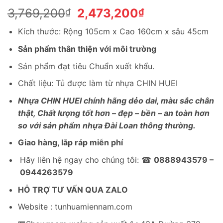
Giá
Giá
3,769,200
2,473,200
₫
₫
gốc
hiện
Kích thước: Rộng 105cm x Cao 160cm x sâu 45cm
là:
tại
3,769,200₫.
là:
Sản phẩm thân thiện với môi trường
2,473,200₫.
Sản phẩm đạt tiêu Chuẩn xuất khẩu.
Chất liệu: Tủ được làm từ nhựa CHIN HUEI
Nhựa CHIN HUEI chính hãng dẻo dai, màu sắc chân
thật, Chất lượng tốt hơn – đẹp – bền – an toàn hơn
so với sản phẩm nhựa Đài Loan thông thường.
Giao hàng, lắp ráp miễn phí
Hãy liên hệ ngay cho chúng tôi: ☎
0888943579 –
0944263579
HỖ TRỢ TƯ VẤN QUA ZALO
Website : tunhuamiennam.com