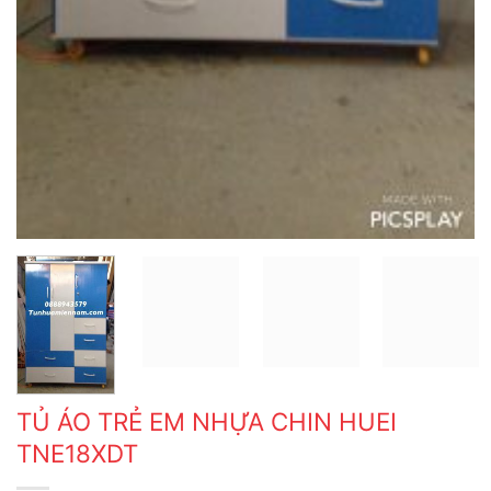
TỦ ÁO TRẺ EM NHỰA CHIN HUEI
TNE18XDT