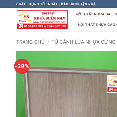
Bỏ
CHẤT LƯỢNG TỐT NHẤT - BẢO HÀNH TẬN NHÀ
qua
NỘI THẤT NHỰA ĐÀI L
nội
dung
NỘI THẤT NHỰA CAO C
TRANG CHỦ
/
TỦ CÁNH LÙA NHỰA CỨNG
-38%