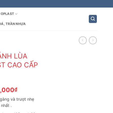
COPLAST
ĐÁ, TRẦN NHỰA
ÁNH LÙA
T CAO CẤP
Giá
0,000
₫
hiện
 gàng và trượt nhẹ
tại
nhất .
,000₫.
là: