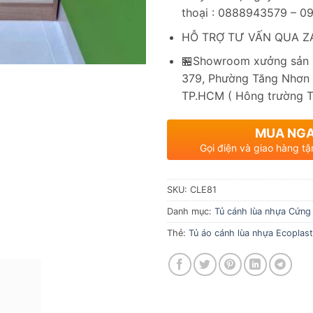
thoại : 0888943579 – 
HỖ TRỢ TƯ VẤN QUA ZA
🏪Showroom xưởng sản x
379, Phường Tăng Nhơn 
TP.HCM ( Hông trường 
MUA NG
Gọi điện và giao hàng tậ
SKU:
CLE81
Danh mục:
Tủ cánh lùa nhựa Cứng
Thẻ:
Tủ áo cánh lùa nhựa Ecoplast