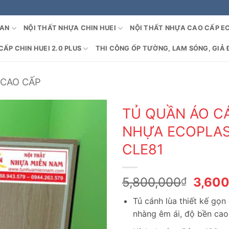
OAN
NỘI THẤT NHỰA CHIN HUEI
NỘI THẤT NHỰA CAO CẤP E
ẤP CHIN HUEI 2.0 PLUS
THI CÔNG ỐP TƯỜNG, LAM SÓNG, GIẢ 
 CAO CẤP
TỦ QUẦN ÁO C
NHỰA ECOPLAS
CLE81
Giá
5,800,000
3,60
₫
gốc
Tủ cánh lùa thiết kế gọn
là:
nhàng êm ái, độ bền cao 
5,800