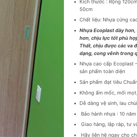
Kích thước : Rộng 120c
50cm
Chất liệu: Nhựa cứng c
Nhựa Ecoplast dày hơn,
hơn, chịu lực tốt phù hợ
Thất, chịu được các va 
dạng, cong vênh trong q
Nhựa cao cấp Ecoplast –
sản phẩm toàn diện
Sản phẩm đạt tiêu Chuẩn
Không ẩm mốc, mối mọt,
Dễ dàng vệ sinh, lau chù
Bảo hành nhựa : 10 năm
Giao hàng, lắp ráp, tư v
Hãy liên hệ ngay cho ch