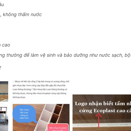
ầu
g, không thấm nước
n cao
ông thường để làm vệ sinh và bảo dưỡng như nước sạch, bột 
T