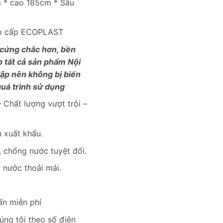
3,600,000₫.
m * cao 185cm * Sâu
ao cấp ECOPLAST
 cứng chắc hơn, bền
p tất cả sản phẩm Nội
đập nên không bị biến
uá trình sử dụng
 Chất lượng vượt trội –
 xuất khẩu.
 chống nước tuyệt đối.
i nước thoải mái.
ấn miễn phí
úng tôi theo số điện