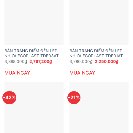
BÀN TRANG ĐIỂM ĐÈN LED
BÀN TRANG ĐIỂM ĐÈN LED
NHỰA ECOPLAST TĐE03AT
NHỰA ECOPLAST TĐE01AT
Giá
Giá
Giá
Giá
3,888,000
₫
2,797,200
₫
3,780,000
₫
2,250,000
₫
gốc
hiện
gốc
hiện
là:
tại
là:
tại
MUA NGAY
MUA NGAY
3,888,000₫.
là:
3,780,000₫.
là:
2,797,200₫.
2,250,
-42%
-21%