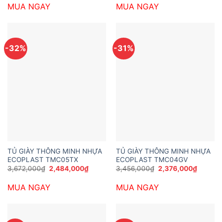
là:
tại
là:
tại
MUA NGAY
MUA NGAY
4,104,000₫.
là:
6,700,000₫.
là:
2,890,000₫.
4,600,
-32%
-31%
TỦ GIÀY THÔNG MINH NHỰA
TỦ GIÀY THÔNG MINH NHỰA
ECOPLAST TMC05TX
ECOPLAST TMC04GV
Giá
Giá
Giá
Giá
3,672,000
₫
2,484,000
₫
3,456,000
₫
2,376,000
₫
gốc
hiện
gốc
hiện
là:
tại
là:
tại
MUA NGAY
MUA NGAY
3,672,000₫.
là:
3,456,000₫.
là:
2,484,000₫.
2,376,0