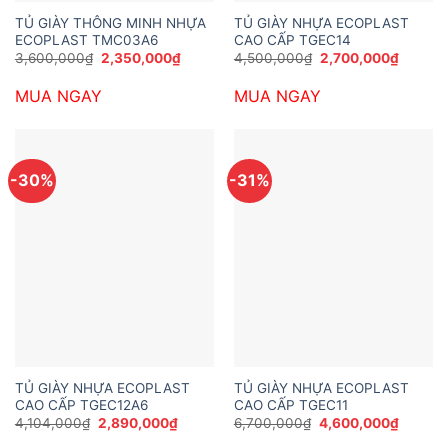
TỦ GIÀY THÔNG MINH NHỰA
TỦ GIÀY NHỰA ECOPLAST
ECOPLAST TMC03A6
CAO CẤP TGEC14
Giá
Giá
Giá
Giá
3,600,000
₫
2,350,000
₫
4,500,000
₫
2,700,000
₫
gốc
hiện
gốc
hiện
là:
tại
là:
tại
MUA NGAY
MUA NGAY
3,600,000₫.
là:
4,500,000₫.
là:
2,350,000₫.
2,700,
-30%
-31%
TỦ GIÀY NHỰA ECOPLAST
TỦ GIÀY NHỰA ECOPLAST
CAO CẤP TGEC12A6
CAO CẤP TGEC11
Giá
Giá
Giá
Giá
4,104,000
₫
2,890,000
₫
6,700,000
₫
4,600,000
₫
gốc
hiện
gốc
hiện