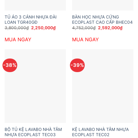
TỦ ÁO 3 CÁNH NHỰA ĐÀI
BÀN HỌC NHỰA CỨNG
LOAN TGR40GĐ
ECOPLAST CAO CẤP BHEC04
Giá
Giá
Giá
Giá
3,800,000
₫
2,250,000
₫
4,752,000
₫
2,592,000
₫
gốc
hiện
gốc
hiện
là:
tại
là:
tại
MUA NGAY
MUA NGAY
3,800,000₫.
là:
4,752,000₫.
là:
2,250,000₫.
2,592,0
-38%
-39%
BỘ TỦ KỆ LAVABO NHÀ TẮM
KỆ LAVABO NHÀ TẮM NHỰA
NHỰA ECOPLAST TEC03
ECOPLAST TEC02