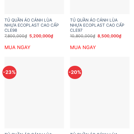
TỦ QUẦN ÁO CÁNH LÙA
TỦ QUẦN ÁO CÁNH LÙA
NHỰA ECOPLAST CAO CẤP
NHỰA ECOPLAST CAO CẤP
CLE98
CLE97
Giá
Giá
Giá
Giá
7,800,000
₫
5,200,000
₫
10,800,000
₫
8,500,000
₫
gốc
hiện
gốc
hiện
là:
tại
là:
tại
MUA NGAY
MUA NGAY
7,800,000₫.
là:
10,800,000₫.
là:
5,200,000₫.
8,500
-23%
-20%