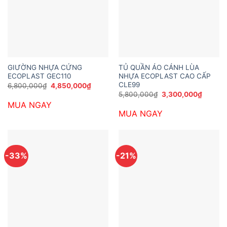
GIƯỜNG NHỰA CỨNG
TỦ QUẦN ÁO CÁNH LÙA
ECOPLAST GEC110
NHỰA ECOPLAST CAO CẤP
CLE99
Giá
Giá
6,800,000
₫
4,850,000
₫
gốc
hiện
Giá
Giá
5,800,000
₫
3,300,000
₫
là:
tại
gốc
hiện
MUA NGAY
6,800,000₫.
là:
là:
tại
4,850,000₫.
MUA NGAY
5,800,000₫.
là:
3,300,
-33%
-21%