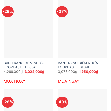
-29%
-37%
BÀN TRANG ĐIỂM NHỰA
BÀN TRANG ĐIỂM NHỰA
ECOPLAST TĐE05XT
ECOPLAST TĐE04FT
Giá
Giá
Giá
Giá
4,266,000
₫
3,024,000
₫
3,078,000
₫
1,950,000
₫
gốc
hiện
gốc
hiện
là:
tại
là:
tại
MUA NGAY
MUA NGAY
4,266,000₫.
là:
3,078,000₫.
là:
3,024,000₫.
1,950,0
-28%
-40%