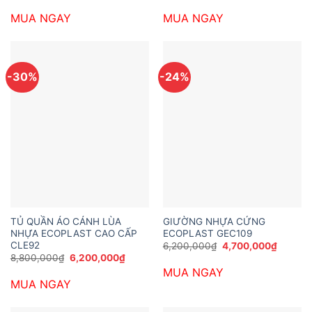
gốc
hiện
gốc
hiện
là:
tại
là:
tại
MUA NGAY
MUA NGAY
9,800,000₫.
là:
7,800,000₫.
là:
7,700,000₫.
5,200,0
-30%
-24%
TỦ QUẦN ÁO CÁNH LÙA
GIƯỜNG NHỰA CỨNG
NHỰA ECOPLAST CAO CẤP
ECOPLAST GEC109
CLE92
Giá
Giá
6,200,000
₫
4,700,000
₫
gốc
hiện
Giá
Giá
8,800,000
₫
6,200,000
₫
là:
tại
gốc
hiện
MUA NGAY
6,200,000₫.
là:
là:
tại
4,700,
MUA NGAY
8,800,000₫.
là:
6,200,000₫.