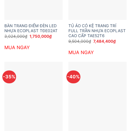
BÀN TRANG ĐIỂM ĐÈN LED
TỦ ÁO CÓ KỆ TRANG TRÍ
NHỰA ECOPLAST TĐE02AT
FULL TRẦN NHỰA ECOPLAST
CAO CẤP TAE52T6
Giá
Giá
3,024,000
₫
1,750,000
₫
gốc
hiện
Giá
Giá
9,504,000
₫
7,484,400
₫
là:
tại
gốc
hiện
MUA NGAY
3,024,000₫.
là:
là:
tại
1,750,000₫.
MUA NGAY
9,504,000₫.
là:
7,484,4
-35%
-40%