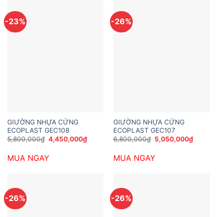
-23%
-26%
GIƯỜNG NHỰA CỨNG
GIƯỜNG NHỰA CỨNG
ECOPLAST GEC108
ECOPLAST GEC107
Giá
Giá
Giá
Giá
5,800,000
₫
4,450,000
₫
6,800,000
₫
5,050,000
₫
gốc
hiện
gốc
hiện
là:
tại
là:
tại
MUA NGAY
MUA NGAY
5,800,000₫.
là:
6,800,000₫.
là:
4,450,000₫.
5,050,
-26%
-26%