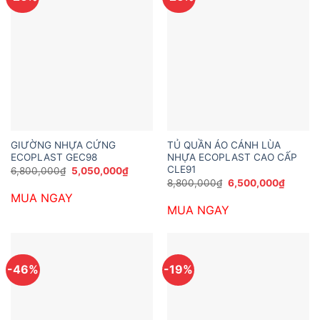
GIƯỜNG NHỰA CỨNG
TỦ QUẦN ÁO CÁNH LÙA
ECOPLAST GEC98
NHỰA ECOPLAST CAO CẤP
CLE91
Giá
Giá
6,800,000
₫
5,050,000
₫
gốc
hiện
Giá
Giá
8,800,000
₫
6,500,000
₫
là:
tại
gốc
hiện
MUA NGAY
6,800,000₫.
là:
là:
tại
5,050,000₫.
MUA NGAY
8,800,000₫.
là:
6,500,
-46%
-19%