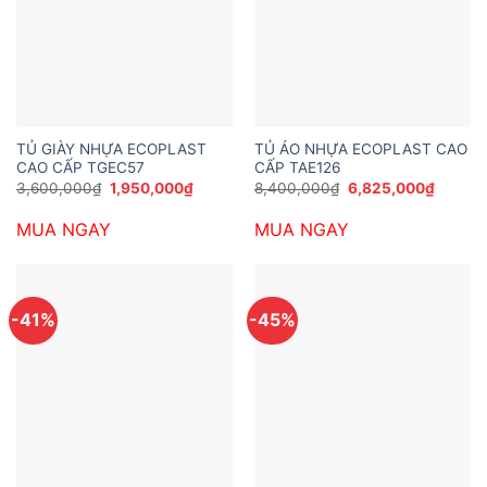
TỦ GIÀY NHỰA ECOPLAST
TỦ ÁO NHỰA ECOPLAST CAO
CAO CẤP TGEC57
CẤP TAE126
Giá
Giá
Giá
Giá
3,600,000
₫
1,950,000
₫
8,400,000
₫
6,825,000
₫
gốc
hiện
gốc
hiện
là:
tại
là:
tại
MUA NGAY
MUA NGAY
3,600,000₫.
là:
8,400,000₫.
là:
1,950,000₫.
6,825,
-41%
-45%