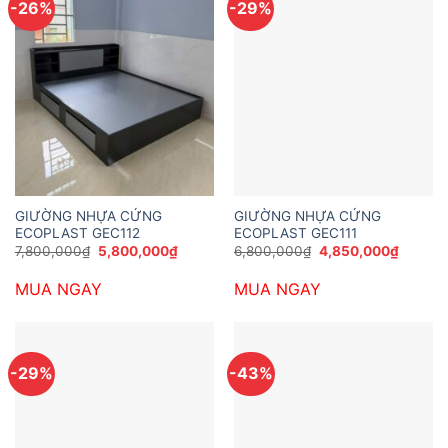
-26%
-29%
GIƯỜNG NHỰA CỨNG
GIƯỜNG NHỰA CỨNG
ECOPLAST GEC112
ECOPLAST GEC111
Giá
Giá
Giá
Giá
7,800,000
₫
5,800,000
₫
6,800,000
₫
4,850,000
₫
gốc
hiện
gốc
hiện
là:
tại
là:
tại
MUA NGAY
MUA NGAY
7,800,000₫.
là:
6,800,000₫.
là:
5,800,000₫.
4,850,
-29%
-43%