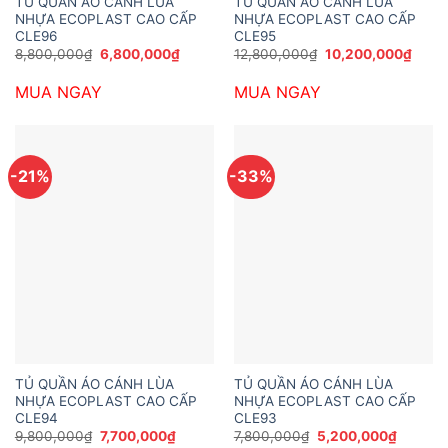
TỦ QUẦN ÁO CÁNH LÙA
TỦ QUẦN ÁO CÁNH LÙA
NHỰA ECOPLAST CAO CẤP
NHỰA ECOPLAST CAO CẤP
CLE96
CLE95
Giá
Giá
Giá
Giá
8,800,000
₫
6,800,000
₫
12,800,000
₫
10,200,000
₫
gốc
hiện
gốc
hiện
là:
tại
là:
tại
MUA NGAY
MUA NGAY
8,800,000₫.
là:
12,800,000₫.
là:
6,800,000₫.
10,20
-21%
-33%
TỦ QUẦN ÁO CÁNH LÙA
TỦ QUẦN ÁO CÁNH LÙA
NHỰA ECOPLAST CAO CẤP
NHỰA ECOPLAST CAO CẤP
CLE94
CLE93
Giá
Giá
Giá
Giá
9,800,000
₫
7,700,000
₫
7,800,000
₫
5,200,000
₫