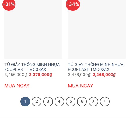
-31%
-34%
TỦ GIÀY THÔNG MINH NHỰA
TỦ GIÀY THÔNG MINH NHỰA
ECOPLAST TMC03AX
ECOPLAST TMC02AX
Giá
Giá
Giá
Giá
3,456,000
₫
2,376,000
₫
3,456,000
₫
2,268,000
₫
gốc
hiện
gốc
hiện
là:
tại
là:
tại
MUA NGAY
MUA NGAY
3,456,000₫.
là:
3,456,000₫.
là:
2,376,000₫.
2,268,
1
2
3
4
5
6
7