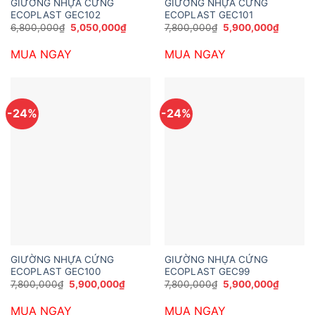
GIƯỜNG NHỰA CỨNG
GIƯỜNG NHỰA CỨNG
ECOPLAST GEC102
ECOPLAST GEC101
Giá
Giá
Giá
Giá
6,800,000
₫
5,050,000
₫
7,800,000
₫
5,900,000
₫
gốc
hiện
gốc
hiện
là:
tại
là:
tại
MUA NGAY
MUA NGAY
6,800,000₫.
là:
7,800,000₫.
là:
5,050,000₫.
5,900,0
-24%
-24%
GIƯỜNG NHỰA CỨNG
GIƯỜNG NHỰA CỨNG
ECOPLAST GEC100
ECOPLAST GEC99
Giá
Giá
Giá
Giá
7,800,000
₫
5,900,000
₫
7,800,000
₫
5,900,000
₫
gốc
hiện
gốc
hiện
là:
tại
là:
tại
MUA NGAY
MUA NGAY
7,800,000₫.
là:
7,800,000₫.
là: