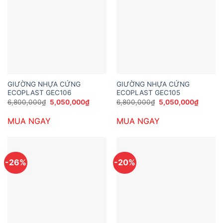
GIƯỜNG NHỰA CỨNG
GIƯỜNG NHỰA CỨNG
ECOPLAST GEC106
ECOPLAST GEC105
Giá
Giá
Giá
Giá
6,800,000
₫
5,050,000
₫
6,800,000
₫
5,050,000
₫
gốc
hiện
gốc
hiện
là:
tại
là:
tại
MUA NGAY
MUA NGAY
6,800,000₫.
là:
6,800,000₫.
là:
5,050,000₫.
5,050,
-26%
-20%