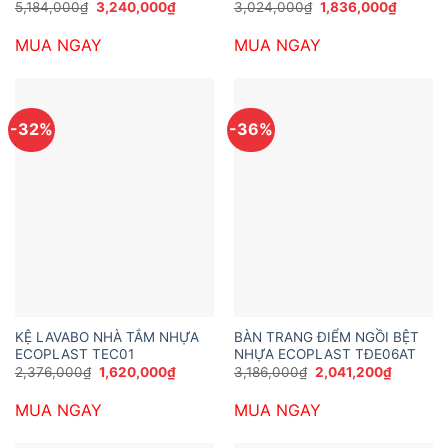
Giá
Giá
Giá
Giá
5,184,000
₫
3,240,000
₫
3,024,000
₫
1,836,000
₫
gốc
hiện
gốc
hiện
là:
tại
là:
tại
MUA NGAY
MUA NGAY
5,184,000₫.
là:
3,024,000₫.
là:
3,240,000₫.
1,836,0
-32%
-36%
KỆ LAVABO NHÀ TẮM NHỰA
BÀN TRANG ĐIỂM NGỒI BỆT
ECOPLAST TEC01
NHỰA ECOPLAST TĐE06AT
Giá
Giá
Giá
Giá
2,376,000
₫
1,620,000
₫
3,186,000
₫
2,041,200
₫
gốc
hiện
gốc
hiện
là:
tại
là:
tại
MUA NGAY
MUA NGAY
2,376,000₫.
là:
3,186,000₫.
là:
1,620,000₫.
2,041,20