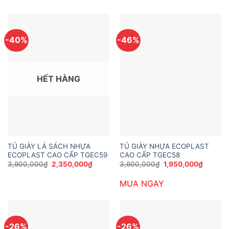
5,900,000₫.
5,900,0
-40%
-46%
HẾT HÀNG
TỦ GIÀY LÁ SÁCH NHỰA
TỦ GIÀY NHỰA ECOPLAST
ECOPLAST CAO CẤP TGEC59
CAO CẤP TGEC58
Giá
Giá
Giá
Giá
3,900,000
₫
2,350,000
₫
3,600,000
₫
1,950,000
₫
gốc
hiện
gốc
hiện
là:
tại
là:
tại
MUA NGAY
3,900,000₫.
là:
3,600,000₫.
là:
2,350,000₫.
1,950,0
-26%
-26%