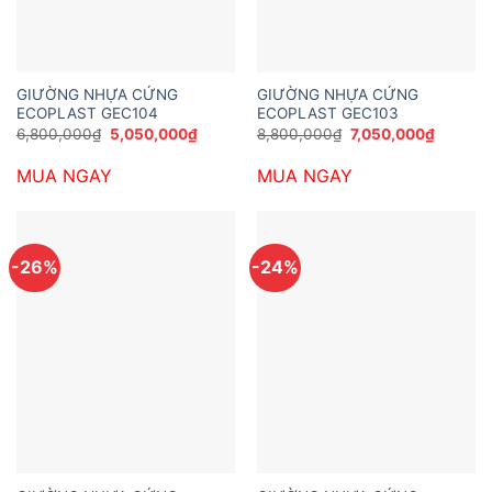
GIƯỜNG NHỰA CỨNG
GIƯỜNG NHỰA CỨNG
ECOPLAST GEC104
ECOPLAST GEC103
Giá
Giá
Giá
Giá
6,800,000
₫
5,050,000
₫
8,800,000
₫
7,050,000
₫
gốc
hiện
gốc
hiện
là:
tại
là:
tại
MUA NGAY
MUA NGAY
6,800,000₫.
là:
8,800,000₫.
là:
5,050,000₫.
7,050,0
-26%
-24%