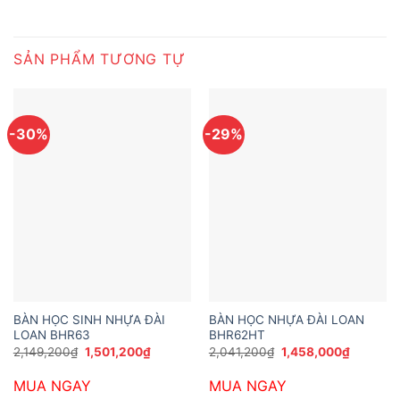
SẢN PHẨM TƯƠNG TỰ
-30%
-29%
BÀN HỌC SINH NHỰA ĐÀI
BÀN HỌC NHỰA ĐÀI LOAN
LOAN BHR63
BHR62HT
Giá
Giá
Giá
Giá
2,149,200
₫
1,501,200
₫
2,041,200
₫
1,458,000
₫
gốc
hiện
gốc
hiện
là:
tại
là:
tại
MUA NGAY
MUA NGAY
2,149,200₫.
là:
2,041,200₫.
là:
1,501,200₫.
1,458,00