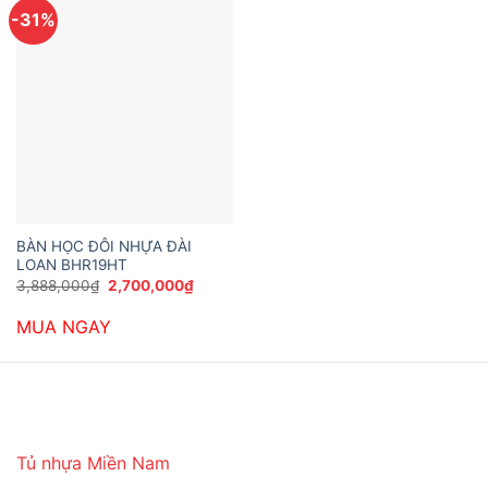
-31%
BÀN HỌC ĐÔI NHỰA ĐÀI
LOAN BHR19HT
Giá
Giá
3,888,000
₫
2,700,000
₫
gốc
hiện
là:
tại
MUA NGAY
3,888,000₫.
là:
2,700,000₫.
Tủ nhựa Miền Nam