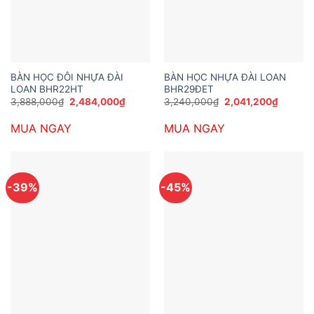
BÀN HỌC ĐÔI NHỰA ĐÀI
BÀN HỌC NHỰA ĐÀI LOAN
LOAN BHR22HT
BHR29ĐET
Giá
Giá
Giá
Giá
3,888,000
₫
2,484,000
₫
3,240,000
₫
2,041,200
₫
gốc
hiện
gốc
hiện
là:
tại
là:
tại
MUA NGAY
MUA NGAY
3,888,000₫.
là:
3,240,000₫.
là:
2,484,000₫.
2,041,2
-39%
-45%