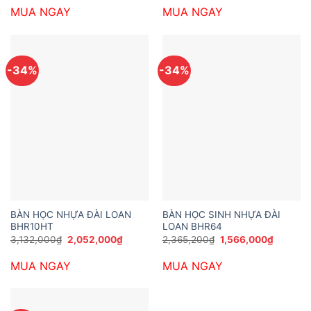
là:
tại
là:
tại
MUA NGAY
MUA NGAY
3,132,000₫.
là:
3,888,000₫.
là:
2,052,000₫.
2,268,0
-34%
-34%
BÀN HỌC NHỰA ĐÀI LOAN
BÀN HỌC SINH NHỰA ĐÀI
BHR10HT
LOAN BHR64
Giá
Giá
Giá
Giá
3,132,000
₫
2,052,000
₫
2,365,200
₫
1,566,000
₫
gốc
hiện
gốc
hiện
là:
tại
là:
tại
MUA NGAY
MUA NGAY
3,132,000₫.
là:
2,365,200₫.
là:
2,052,000₫.
1,566,0