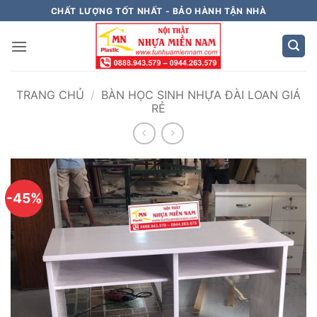
Bỏ
CHẤT LƯỢNG TỐT NHẤT - BẢO HÀNH TẬN NHÀ
qua
nội
dung
TRANG CHỦ
/
BÀN HỌC SINH NHỰA ĐÀI LOAN GIÁ
RẺ
-45%