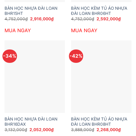
BÀN HỌC NHỰA ĐÀI LOAN
BÀN HỌC KÈM TỦ ÁO NHỰA
BHR15HT
ĐÀI LOAN BHR06HT
Giá
Giá
Giá
Giá
4,752,000
₫
2,916,000
₫
4,752,000
₫
2,592,000
₫
gốc
hiện
gốc
hiện
là:
tại
là:
tại
MUA NGAY
MUA NGAY
4,752,000₫.
là:
4,752,000₫.
là:
2,916,000₫.
2,592,0
-34%
-42%
BÀN HỌC NHỰA ĐÀI LOAN
BÀN HỌC KÈM TỦ ÁO NHỰA
BHR16DAX
ĐÀI LOAN BHR08HT
Giá
Giá
Giá
Giá
3,132,000
₫
2,052,000
₫
3,888,000
₫
2,268,000
₫
gốc
hiện
gốc
hiện