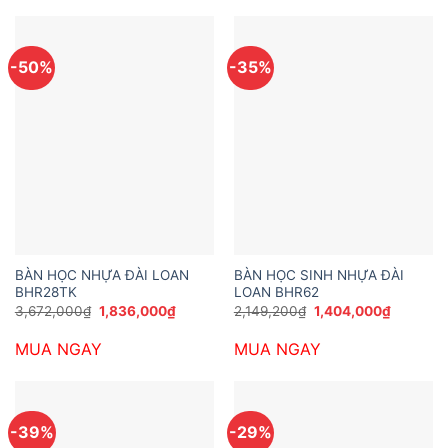
-50%
-35%
BÀN HỌC NHỰA ĐÀI LOAN
BÀN HỌC SINH NHỰA ĐÀI
BHR28TK
LOAN BHR62
Giá
Giá
Giá
Giá
3,672,000
₫
1,836,000
₫
2,149,200
₫
1,404,000
₫
gốc
hiện
gốc
hiện
là:
tại
là:
tại
MUA NGAY
MUA NGAY
3,672,000₫.
là:
2,149,200₫.
là:
1,836,000₫.
1,404,00
-39%
-29%