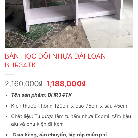
BÀN HỌC ĐÔI NHỰA ĐÀI LOAN
BHR34TK
Giá
Giá
2,160,000
1,188,000
₫
₫
gốc
hiện
Tên sản phẩm: BHR34TK
là:
tại
2,160,000₫.
là:
Kích thước : Rộng 120cm x cao 75cm x sâu 45cm
1,188,000₫.
Chất liệu: Tủ được làm từ tấm nhựa Ecomi, tấm hậu
alu và phụ kiện đi kèm
.
Giao hàng,vận chuyển, lắp ráp miễn phí.