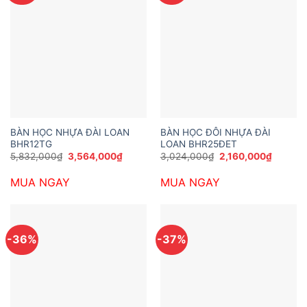
BÀN HỌC NHỰA ĐÀI LOAN
BÀN HỌC ĐÔI NHỰA ĐÀI
BHR12TG
LOAN BHR25ĐET
Giá
Giá
Giá
Giá
5,832,000
₫
3,564,000
₫
3,024,000
₫
2,160,000
₫
gốc
hiện
gốc
hiện
là:
tại
là:
tại
MUA NGAY
MUA NGAY
5,832,000₫.
là:
3,024,000₫.
là:
3,564,000₫.
2,160,0
-36%
-37%