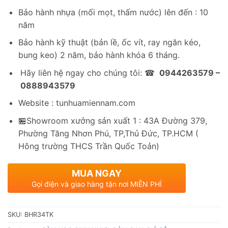
Bảo hành nhựa (mối mọt, thấm nước) lên đến : 10
năm
Bảo hành kỹ thuật (bản lề, ốc vít, ray ngăn kéo,
bung keo) 2 năm, bảo hành khóa 6 tháng.
Hãy liên hệ ngay cho chúng tôi: ☎
0944263579 –
0888943579
Website : tunhuamiennam.com
🏪Showroom xưởng sản xuất 1 : 43A Đường 379,
Phường Tăng Nhơn Phú, TP,Thủ Đức, TP.HCM (
Hông trường THCS Trần Quốc Toản)
MUA NGAY
Gọi điện và giao hàng tận nơi MIỄN PHÍ
SKU:
BHR34TK