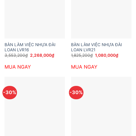
BÀN LÀM VIỆC NHỰA ĐÀI
BÀN LÀM VIỆC NHỰA ĐÀI
LOAN LVR16
LOAN LVR21
Giá
Giá
Giá
Giá
3,553,200
₫
2,268,000
₫
1,825,200
₫
1,080,000
₫
gốc
hiện
gốc
hiện
là:
tại
là:
tại
MUA NGAY
MUA NGAY
3,553,200₫.
là:
1,825,200₫.
là:
2,268,000₫.
1,080,00
-30%
-30%