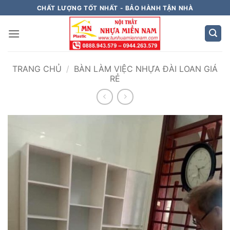
Bỏ
CHẤT LƯỢNG TỐT NHẤT - BẢO HÀNH TẬN NHÀ
qua
nội
dung
TRANG CHỦ
/
BÀN LÀM VIỆC NHỰA ĐÀI LOAN GIÁ
RẺ