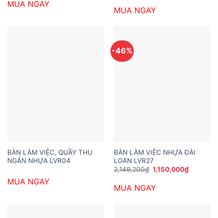
MUA NGAY
là:
tại
MUA NGAY
2,149,200₫.
là:
1,296,00
-46%
BÀN LÀM VIỆC, QUẦY THU
BÀN LÀM VIỆC NHỰA ĐÀI
NGÂN NHỰA LVR04
LOAN LVR27
Giá
Giá
2,149,200
₫
1,150,000
₫
gốc
hiện
MUA NGAY
là:
tại
MUA NGAY
2,149,200₫.
là:
1,150,000