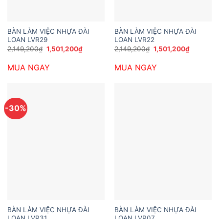
BÀN LÀM VIỆC NHỰA ĐÀI
BÀN LÀM VIỆC NHỰA ĐÀI
LOAN LVR29
LOAN LVR22
Giá
Giá
Giá
Giá
2,149,200
₫
1,501,200
₫
2,149,200
₫
1,501,200
₫
gốc
hiện
gốc
hiện
là:
tại
là:
tại
MUA NGAY
MUA NGAY
2,149,200₫.
là:
2,149,200₫.
là:
1,501,200₫.
1,501,200
-30%
BÀN LÀM VIỆC NHỰA ĐÀI
BÀN LÀM VIỆC NHỰA ĐÀI
LOAN LVR31
LOAN LVR07