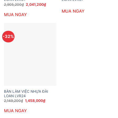
Giá
Giá
2,905,200
₫
2,041,200
₫
gốc
hiện
MUA NGAY
là:
tại
MUA NGAY
2,905,200₫.
là:
2,041,200₫.
-32%
BÀN LÀM VIỆC NHỰA ĐÀI
LOAN LVR24
Giá
Giá
2,149,200
₫
1,458,000
₫
gốc
hiện
là:
tại
MUA NGAY
2,149,200₫.
là:
1,458,000₫.