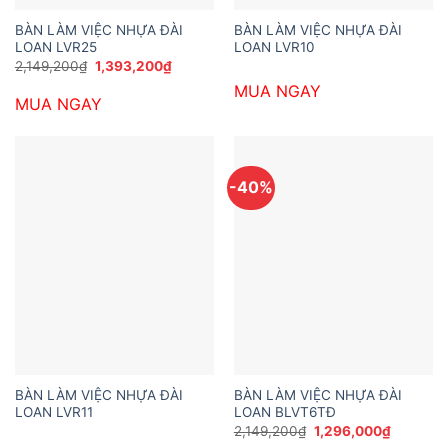
BÀN LÀM VIỆC NHỰA ĐÀI
BÀN LÀM VIỆC NHỰA ĐÀI
LOAN LVR25
LOAN LVR10
Giá
Giá
2,149,200
₫
1,393,200
₫
gốc
hiện
MUA NGAY
là:
tại
MUA NGAY
2,149,200₫.
là:
1,393,200₫.
-40%
BÀN LÀM VIỆC NHỰA ĐÀI
BÀN LÀM VIỆC NHỰA ĐÀI
LOAN LVR11
LOAN BLVT6TĐ
Giá
Giá
2,149,200
₫
1,296,000
₫
gốc
hiện