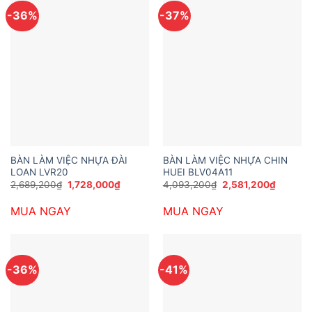
-36%
-37%
BÀN LÀM VIỆC NHỰA ĐÀI
BÀN LÀM VIỆC NHỰA CHIN
LOAN LVR20
HUEI BLV04A11
Giá
Giá
Giá
Giá
2,689,200
₫
1,728,000
₫
4,093,200
₫
2,581,200
₫
gốc
hiện
gốc
hiện
là:
tại
là:
tại
MUA NGAY
MUA NGAY
2,689,200₫.
là:
4,093,200₫.
là:
1,728,000₫.
2,581,2
-36%
-41%