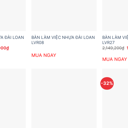
A ĐÀI LOAN
BÀN LÀM VIỆC NHỰA ĐÀI LOAN
BÀN LÀM VI
LVR08
LVR27
Giá
000
₫
2,149,200
₫
hiện
MUA NGAY
tại
l
MUA NGAY
200₫.
là:
1,728,000₫.
-32%