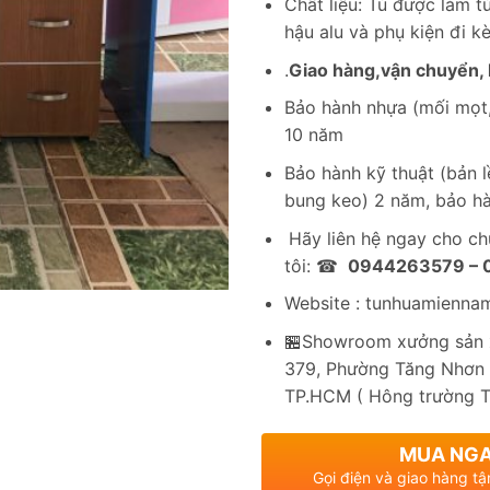
Chất liệu: Tủ được làm 
hậu alu và phụ kiện đi k
.
Giao hàng,vận chuyển, l
Bảo hành nhựa (mối mọt,
10 năm
Bảo hành kỹ thuật (bản lề
bung keo) 2 năm, bảo hà
Hãy liên hệ ngay cho c
tôi: ☎
0944263579 –
Website : tunhuamienna
🏪Showroom xưởng sản x
379, Phường Tăng Nhơn 
TP.HCM ( Hông trường 
MUA NG
Gọi điện và giao hàng tậ