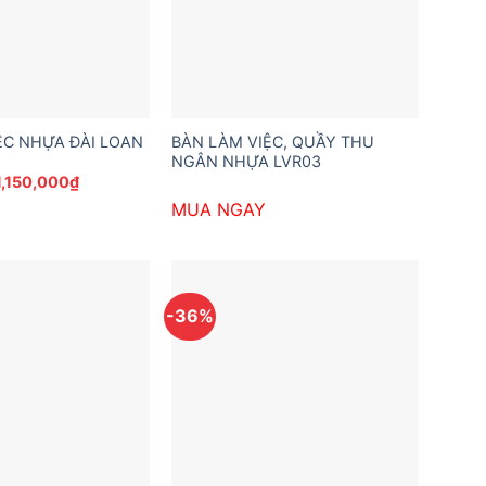
ỆC NHỰA ĐÀI LOAN
BÀN LÀM VIỆC, QUẦY THU
NGÂN NHỰA LVR03
Giá
Giá
1,150,000
₫
gốc
hiện
MUA NGAY
à:
tại
2,149,200₫.
là:
1,150,000₫.
-36%