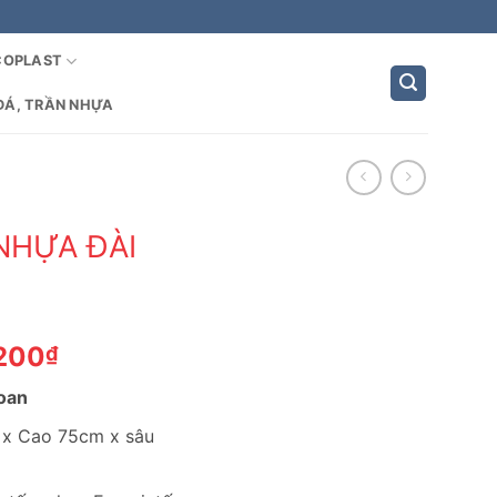
COPLAST
ĐÁ, TRẦN NHỰA
NHỰA ĐÀI
Giá
,200
₫
hiện
Loan
tại
200₫.
là:
 x Cao 75cm x sâu
2,149,200₫.