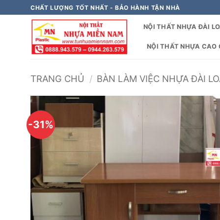
Bỏ
CHẤT LƯỢNG TỐT NHẤT - BẢO HÀNH TẬN NHÀ
qua
NỘI THẤT NHỰA ĐÀI L
nội
dung
NỘI THẤT NHỰA CAO C
TRANG CHỦ
/
BÀN LÀM VIỆC NHỰA ĐÀI LO
-31%