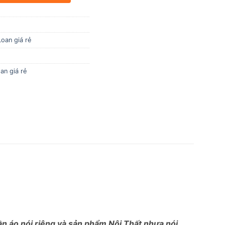
Loan giá rẻ
an giá rẻ
uần áo nói riêng và sản phẩm Nội Thất nhựa nói