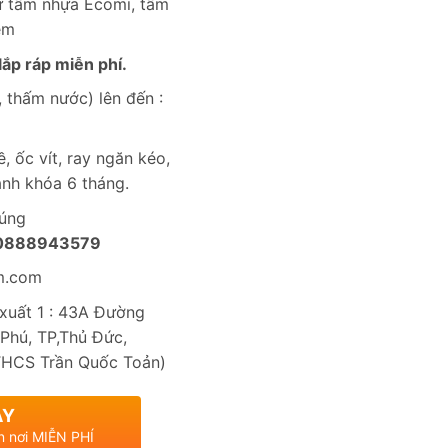
từ tấm nhựa Ecomi, tấm
èm
ắp ráp miễn phí.
 thấm nước) lên đến :
, ốc vít, ray ngăn kéo,
nh khóa 6 tháng.
húng
0888943579
m.com
uất 1 : 43A Đường
Phú, TP,Thủ Đức,
THCS Trần Quốc Toản)
AY
n nơi MIỄN PHÍ