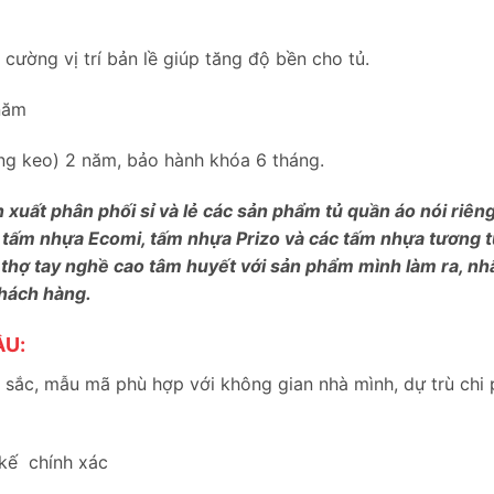
ường vị trí bản lề giúp tăng độ bền cho tủ.
năm
bung keo) 2 năm, bảo hành khóa 6 tháng.
n xuất phân phối sỉ và lẻ các sản phẩm tủ quần áo nói riê
 tấm nhựa Ecomi, tấm nhựa Prizo và các tấm nhựa tương tự
 thợ tay nghề cao tâm huyết với sản phẩm mình làm ra, nh
khách hàng.
ẦU:
sắc, mẫu mã phù hợp với không gian nhà mình, dự trù chi 
 kế chính xác