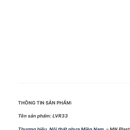
THÔNG TIN SẢN PHẨM:
Tên sản phẩm: LVR33
T
hương hiệu
Nội thất nhựa Miền Nam
– MN Plasti