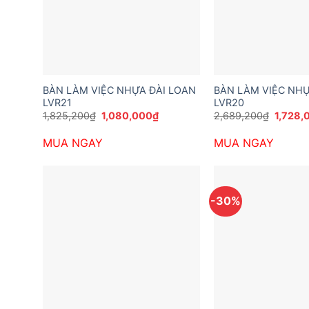
BÀN LÀM VIỆC NHỰA ĐÀI LOAN
BÀN LÀM VIỆC NHỰ
LVR21
LVR20
Giá
Giá
Giá
1,825,200
₫
1,080,000
₫
2,689,200
₫
1,728,
gốc
hiện
gốc
là:
tại
là:
MUA NGAY
MUA NGAY
1,825,200₫.
là:
2,689,
1,080,000₫.
-30%