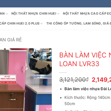
OAN
NỘI THẤT NHỰA CHIN HUEI
NỘI THẤT NHỰA CAO CẤP E
ẤP CHIN HUEI 2.0 PLUS
THI CÔNG ỐP TƯỜNG, LAM SÓNG, GIẢ 
AN GIÁ RẺ
BÀN LÀM VIỆC 
LOAN LVR33
Giá
3,121,200
2,149
₫
gốc
Bàn làm việc nhựa Đài 
là:
3,121,
Kích thước: Rộng 140cm
50cm