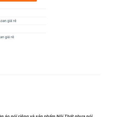
Loan giá rẻ
an giá rẻ
uần áo nói riêng và sản phẩm Nội Thất nhựa nói