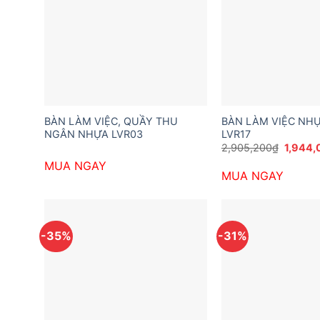
BÀN LÀM VIỆC, QUẦY THU
BÀN LÀM VIỆC NHỰ
NGÂN NHỰA LVR03
LVR17
Giá
2,905,200
₫
1,944,
gốc
MUA NGAY
là:
MUA NGAY
2,905,
-35%
-31%