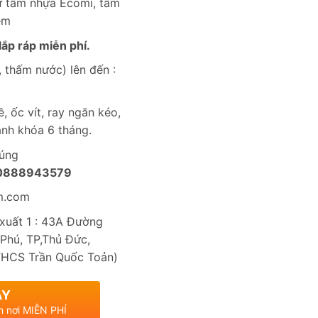
từ tấm nhựa Ecomi, tấm
èm
ắp ráp miễn phí.
 thấm nước) lên đến :
, ốc vít, ray ngăn kéo,
nh khóa 6 tháng.
húng
0888943579
m.com
uất 1 : 43A Đường
Phú, TP,Thủ Đức,
THCS Trần Quốc Toản)
AY
n nơi MIỄN PHÍ