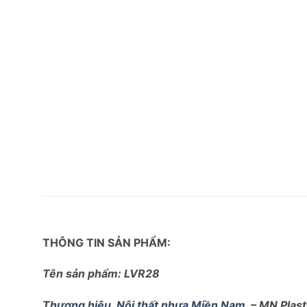
THÔNG TIN SẢN PHẨM:
Tên sản phẩm: LVR28
T
hương hiệu
Nội thất nhựa Miền Nam
– MN Plasti