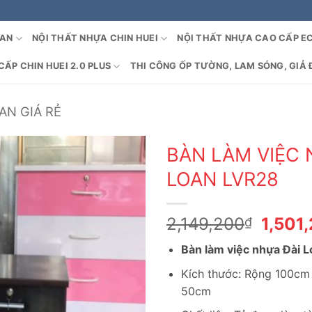
OAN
NỘI THẤT NHỰA CHIN HUEI
NỘI THẤT NHỰA CAO CẤP E
ẤP CHIN HUEI 2.0 PLUS
THI CÔNG ỐP TƯỜNG, LAM SÓNG, GIẢ 
AN GIÁ RẺ
BÀN LÀM VIỆC 
LOAN LVR28
Giá
2,149,200
1,501
₫
gốc
Bàn làm việc nhựa Đài 
là:
2,149
Kích thước: Rộng 100cm
50cm