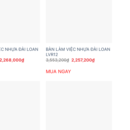
ỆC NHỰA ĐÀI LOAN
BÀN LÀM VIỆC NHỰA ĐÀI LOAN
LVR12
Giá
Giá
Giá
Giá
2,268,000
₫
3,553,200
₫
2,257,200
₫
gốc
hiện
gốc
hiện
là:
tại
là:
tại
MUA NGAY
3,553,200₫.
là:
3,553,200₫.
là:
2,268,000₫.
2,257,200₫.