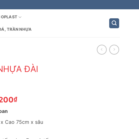
COPLAST
ĐÁ, TRẦN NHỰA
NHỰA ĐÀI
Giá
,200
₫
hiện
Loan
tại
,200₫.
là:
 x Cao 75cm x sâu
1,501,200₫.