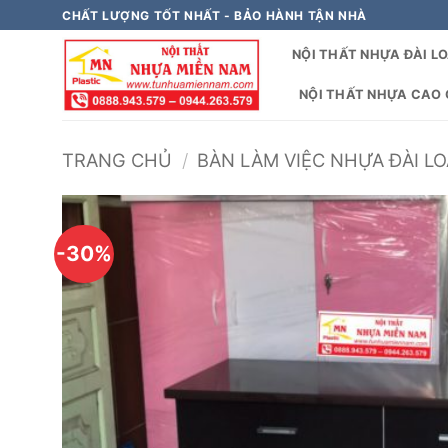
Bỏ
CHẤT LƯỢNG TỐT NHẤT - BẢO HÀNH TẬN NHÀ
qua
NỘI THẤT NHỰA ĐÀI L
nội
dung
NỘI THẤT NHỰA CAO C
TRANG CHỦ
/
BÀN LÀM VIỆC NHỰA ĐÀI LO
-30%