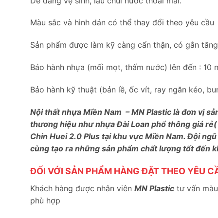
Dễ dàng vệ sinh, lau chùi nước thoải mái.
Màu sắc và hình dán có thể thay đổi theo yêu cầu
Sản phẩm được làm kỹ càng cẩn thận, có gắn tăng c
Bảo hành nhựa (mối mọt, thấm nước) lên đến : 10 
Bảo hành kỹ thuật (bản lề, ốc vít, ray ngăn kéo, 
Nội thất nhựa Miền Nam – MN Plastic là đơn vị sả
thương hiệu như nhựa Đài Loan phổ thông giá rẻ(
Chin Huei 2.0 Plus tại khu vực Miền Nam. Đội ngũ
cùng tạo ra những sản phẩm chất lượng tốt đến 
ĐỐI VỚI SẢN PHẨM HÀNG ĐẶT THEO YÊU C
Khách hàng được nhân viên
MN Plastic
tư vấn màu 
phù hợp