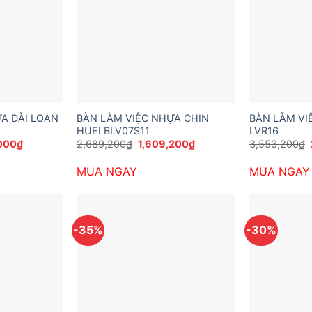
A ĐÀI LOAN
BÀN LÀM VIỆC NHỰA CHIN
BÀN LÀM VI
HUEI BLV07S11
LVR16
Giá
Giá
Giá
000
₫
2,689,200
₫
1,609,200
₫
3,553,200
₫
hiện
gốc
hiện
tại
là:
tại
MUA NGAY
MUA NGAY
200₫.
là:
2,689,200₫.
là:
1,944,000₫.
1,609,200₫.
-35%
-30%