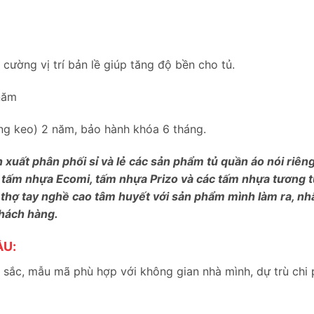
ường vị trí bản lề giúp tăng độ bền cho tủ.
năm
bung keo) 2 năm, bảo hành khóa 6 tháng.
n xuất phân phối sỉ và lẻ các sản phẩm tủ quần áo nói riê
 tấm nhựa Ecomi, tấm nhựa Prizo và các tấm nhựa tương tự
 thợ tay nghề cao tâm huyết với sản phẩm mình làm ra, nh
khách hàng.
ẦU:
sắc, mẫu mã phù hợp với không gian nhà mình, dự trù chi 