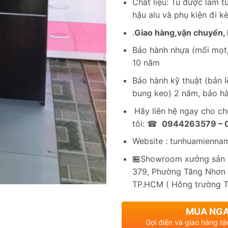
Chất liệu: Tủ được làm 
hậu alu và phụ kiện đi k
.
Giao hàng,vận chuyển, l
Bảo hành nhựa (mối mọt,
10 năm
Bảo hành kỹ thuật (bản lề
bung keo) 2 năm, bảo hà
Hãy liên hệ ngay cho c
tôi: ☎
0944263579 –
Website : tunhuamienna
🏪Showroom xưởng sản x
379, Phường Tăng Nhơn 
TP.HCM ( Hông trường 
MUA NG
Gọi điện và giao hàng tậ