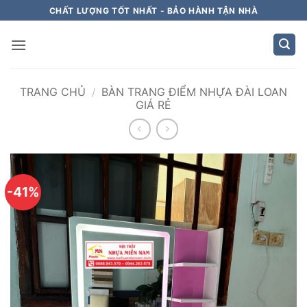
Bỏ
CHẤT LƯỢNG TỐT NHẤT - BẢO HÀNH TẬN NHÀ
qua
nội
dung
TRANG CHỦ
/
BÀN TRANG ĐIỂM NHỰA ĐÀI LOAN
GIÁ RẺ
-41%