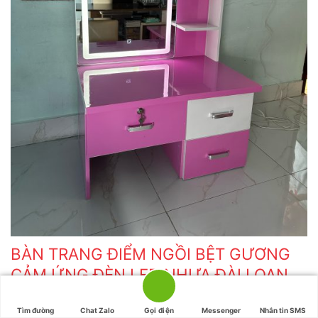
BÀN TRANG ĐIỂM NGỒI BỆT GƯƠNG
CẢM ỨNG ĐÈN LED NHỰA ĐÀI LOAN
TĐR103
Tìm đường
Chat Zalo
Gọi điện
Messenger
Nhắn tin SMS