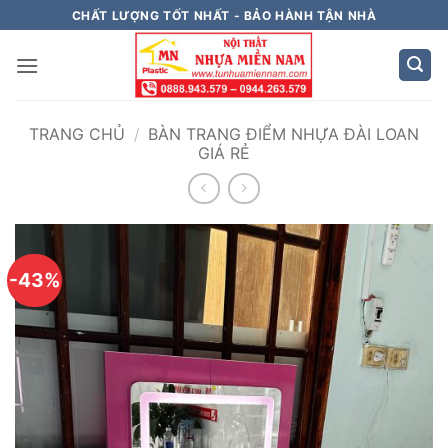
Bỏ
CHẤT LƯỢNG TỐT NHẤT - BẢO HÀNH TẬN NHÀ
qua
nội
dung
TRANG CHỦ
/
BÀN TRANG ĐIỂM NHỰA ĐÀI LOAN
GIÁ RẺ
-43%