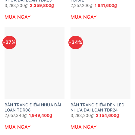
Giá
Giá
Giá
Giá
3,283,200
₫
2,359,800
₫
2,257,200
₫
1,641,600
₫
gốc
hiện
gốc
hiện
là:
tại
là:
tại
MUA NGAY
MUA NGAY
3,283,200₫.
là:
2,257,200₫.
là:
2,359,800₫.
1,641,600
-27%
-34%
BÀN TRANG ĐIỂM NHỰA ĐÀI
BÀN TRANG ĐIỂM ĐÈN LED
LOAN TĐR08
NHỰA ĐÀI LOAN TĐR24
Giá
Giá
Giá
Giá
2,657,340
₫
1,949,400
₫
3,283,200
₫
2,154,600
₫
gốc
hiện
gốc
hiện
là:
tại
là:
tại
MUA NGAY
MUA NGAY
2,657,340₫.
là:
3,283,200₫.
là:
1,949,400₫.
2,154,6