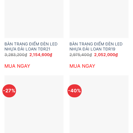
BÀN TRANG ĐIỂM ĐÈN LED
BÀN TRANG ĐIỂM ĐÈN LED
NHỰA ĐÀI LOAN TĐR21
NHỰA ĐÀI LOAN TĐR19
Giá
Giá
Giá
Giá
3,283,200
₫
2,154,600
₫
2,975,400
₫
2,052,000
₫
gốc
hiện
gốc
hiện
là:
tại
là:
tại
MUA NGAY
MUA NGAY
3,283,200₫.
là:
2,975,400₫.
là:
2,154,600₫.
2,052,0
-27%
-40%