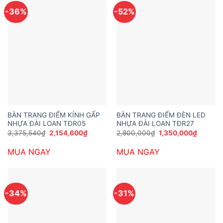
-36%
-52%
BÀN TRANG ĐIỂM KÍNH GẤP
BÀN TRANG ĐIỂM ĐÈN LED
NHỰA ĐÀI LOAN TĐR05
NHỰA ĐÀI LOAN TĐR27
Giá
Giá
Giá
Giá
3,375,540
₫
2,154,600
₫
2,800,000
₫
1,350,000
₫
gốc
hiện
gốc
hiện
là:
tại
là:
tại
MUA NGAY
MUA NGAY
3,375,540₫.
là:
2,800,000₫.
là:
2,154,600₫.
1,350,0
-34%
-31%