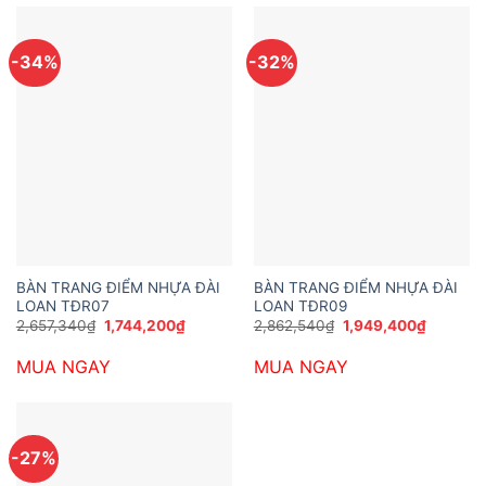
-34%
-32%
BÀN TRANG ĐIỂM NHỰA ĐÀI
BÀN TRANG ĐIỂM NHỰA ĐÀI
LOAN TĐR07
LOAN TĐR09
Giá
Giá
Giá
Giá
2,657,340
₫
1,744,200
₫
2,862,540
₫
1,949,400
₫
gốc
hiện
gốc
hiện
là:
tại
là:
tại
MUA NGAY
MUA NGAY
2,657,340₫.
là:
2,862,540₫.
là:
1,744,200₫.
1,949,40
-27%