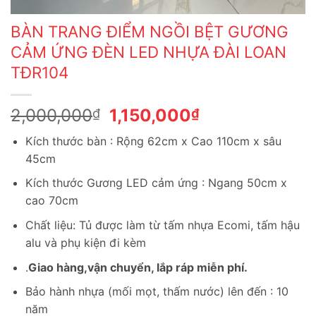
BÀN TRANG ĐIỂM NGỒI BỆT GƯƠNG
CẢM ỨNG ĐÈN LED NHỰA ĐÀI LOAN
TĐR104
Giá
Giá
2,000,000
1,150,000
₫
₫
gốc
hiện
Kích thước bàn : Rộng 62cm x Cao 110cm x sâu
là:
tại
45cm
2,000,000₫.
là:
1,150,000₫.
Kích thước Gương LED cảm ứng : Ngang 50cm x
cao 70cm
Chất liệu: Tủ được làm từ tấm nhựa Ecomi, tấm hậu
alu và phụ kiện đi kèm
.
Giao hàng,vận chuyển, lắp ráp miễn phí.
Bảo hành nhựa (mối mọt, thấm nước) lên đến : 10
năm