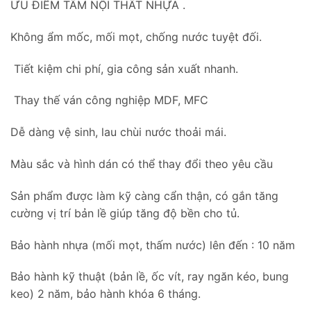
ƯU ĐIỂM TẤM NỘI THẤT NHỰA .
Không ẩm mốc, mối mọt, chống nước tuyệt đối.
Tiết kiệm chi phí, gia công sản xuất nhanh.
Thay thế ván công nghiệp MDF, MFC
Dễ dàng vệ sinh, lau chùi nước thoải mái.
Màu sắc và hình dán có thể thay đổi theo yêu cầu
Sản phẩm được làm kỹ càng cẩn thận, có gắn tăng
cường vị trí bản lề giúp tăng độ bền cho tủ.
Bảo hành nhựa (mối mọt, thấm nước) lên đến : 10 năm
Bảo hành kỹ thuật (bản lề, ốc vít, ray ngăn kéo, bung
keo) 2 năm, bảo hành khóa 6 tháng.