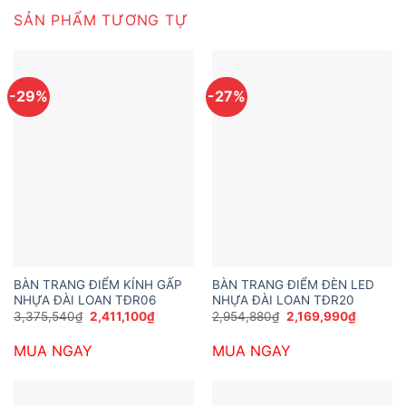
SẢN PHẨM TƯƠNG TỰ
-29%
-27%
BÀN TRANG ĐIỂM KÍNH GẤP
BÀN TRANG ĐIỂM ĐÈN LED
NHỰA ĐÀI LOAN TĐR06
NHỰA ĐÀI LOAN TĐR20
Giá
Giá
Giá
Giá
3,375,540
₫
2,411,100
₫
2,954,880
₫
2,169,990
₫
gốc
hiện
gốc
hiện
là:
tại
là:
tại
MUA NGAY
MUA NGAY
3,375,540₫.
là:
2,954,880₫.
là:
2,411,100₫.
2,169,99