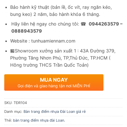
Bảo hành kỹ thuật (bản lề, ốc vít, ray ngăn kéo,
bung keo) 2 năm, bảo hành khóa 6 tháng.
Hãy liên hệ ngay cho chúng tôi: ☎
0944263579 –
0888943579
Website : tunhuamiennam.com
🏪Showroom xưởng sản xuất 1 : 43A Đường 379,
Phường Tăng Nhơn Phú, TP,Thủ Đức, TP.HCM (
Hông trường THCS Trần Quốc Toản)
MUA NGAY
Gọi điện và giao hàng tận nơi MIỄN PHÍ
SKU:
TĐR104
Danh mục:
Bàn trang điểm nhựa Đài Loan giá rẻ
Thẻ:
bàn trang điểm nhựa đài Loan.