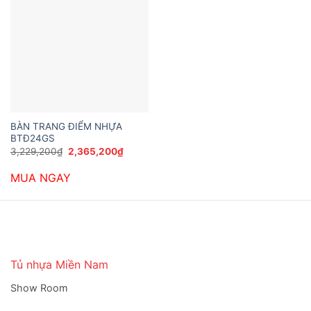
BÀN TRANG ĐIỂM NHỰA
BTĐ24GS
Giá
Giá
3,229,200
₫
2,365,200
₫
gốc
hiện
là:
tại
MUA NGAY
3,229,200₫.
là:
2,365,200₫.
Tủ nhựa Miền Nam
Show Room