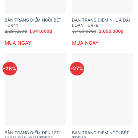
BÀN TRANG ĐIỂM NGỒI BỆT
BÀN TRANG ĐIỂM NHỰA ĐÀI
TĐR41
LOAN TĐR79
Giá
Giá
Giá
Giá
2,257,200
₫
1,641,600
₫
3,400,000
₫
2,050,000
₫
gốc
hiện
gốc
hiện
là:
tại
là:
tại
MUA NGAY
MUA NGAY
2,257,200₫.
là:
3,400,000₫.
là:
1,641,600₫.
2,050,
-28%
-27%
BÀN TRANG ĐIỂM ĐÈN LED
BÀN TRANG ĐIỂM NGỒI BỆT
NHỰA ĐÀI LOAN TĐR23
TĐR42