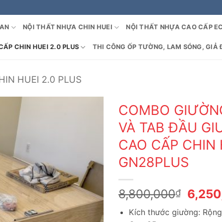
OAN
NỘI THẤT NHỰA CHIN HUEI
NỘI THẤT NHỰA CAO CẤP E
ẤP CHIN HUEI 2.0 PLUS
THI CÔNG ỐP TƯỜNG, LAM SÓNG, GIẢ 
IN HUEI 2.0 PLUS
COMBO GIƯỜN
VÀ TAB ĐẦU G
CAO CẤP CHIN 
GN28PLUS
Giá
8,800,000
6,250
₫
gốc
Kích thước giường: Rộn
là: