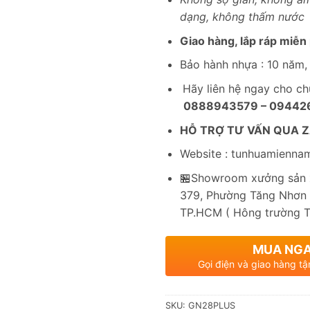
dạng, không thấm nước
Giao hàng, lắp ráp miễn 
Bảo hành nhựa : 10 năm, 
Hãy liên hệ ngay cho ch
0888943579 – 09442
HỖ TRỢ TƯ VẤN QUA Z
Website : tunhuamienna
🏪Showroom xưởng sản x
379, Phường Tăng Nhơn 
TP.HCM ( Hông trường 
MUA NG
Gọi điện và giao hàng tậ
SKU:
GN28PLUS