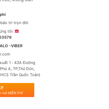
phí
bảo trì trọn đời
úng tôi:
63579
ALO -VIBER
m.com
uất 1 : 43A Đường
Phú A, TP,Thủ Đức,
THCS Trần Quốc Toản)
AY
n nơi MIỄN PHÍ