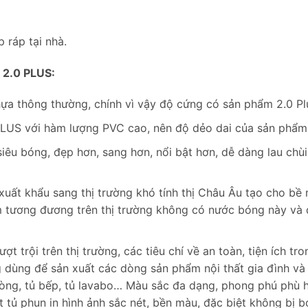
p ráp tại nhà.
2.0 PLUS:
ựa thông thường, chính vì vậy độ cứng có sản phẩm 2.0 Plu
US với hàm lượng PVC cao, nên độ dẻo dai của sản phẩm t
u bóng, đẹp hơn, sang hơn, nổi bật hơn, dễ dàng lau chùi 
xuất khẩu sang thị trường khó tính thị Châu Âu tạo cho b
 tương đương trên thị trường không có nước bóng này và 
 trội trên thị trường, các tiêu chí về an toàn, tiện ích tr
dùng để sản xuất các dòng sản phẩm nội thất gia đình và v
 phòng, tủ bếp, tủ lavabo… Màu sắc đa dạng, phong phú phù 
 tủ phun in hình ảnh sắc nét, bền màu, đặc biệt không bị 