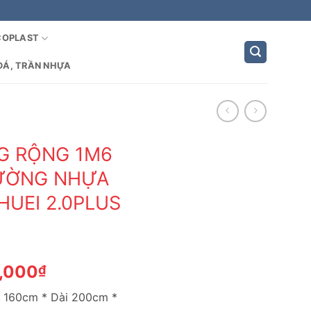
COPLAST
ĐÁ, TRẦN NHỰA
G RỘNG 1M6
IƯỜNG NHỰA
HUEI 2.0PLUS
Giá
,000
₫
hiện
g 160cm * Dài 200cm *
tại