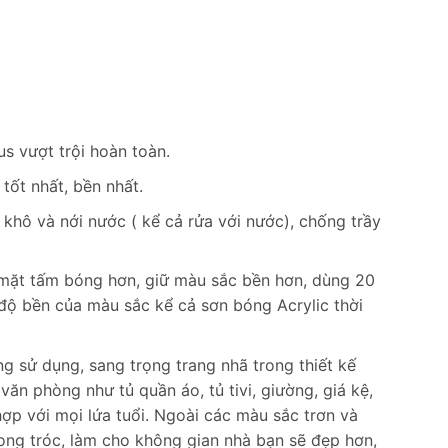
s vượt trội hoàn toàn.
ốt nhất, bền nhất.
khô và nới nước ( kể cả rửa với nước), chống trầy
ề mặt tấm bóng hơn, giữ màu sắc bền hơn, dùng 20
độ bền của màu sắc kể cả sơn bóng Acrylic thời
ong sử dụng, sang trọng trang nhã trong thiết kế
ăn phòng như tủ quần áo, tủ tivi, giường, giá kệ,
hợp với mọi lứa tuổi. Ngoài các màu sắc trơn và
bong tróc, làm cho không gian nhà bạn sẽ đẹp hơn,