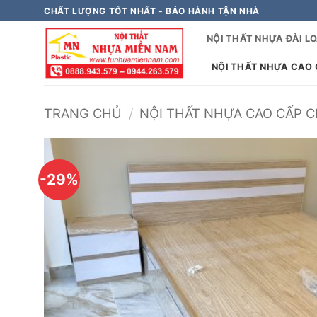
Bỏ
CHẤT LƯỢNG TỐT NHẤT - BẢO HÀNH TẬN NHÀ
qua
NỘI THẤT NHỰA ĐÀI L
nội
dung
NỘI THẤT NHỰA CAO C
TRANG CHỦ
/
NỘI THẤT NHỰA CAO CẤP CH
-29%