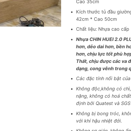
Cao 35cm
8,800
Kích thước tủ đầu giườn
42cm * Cao 50cm
Chất liệu: Nhựa cao cấ
Nhựa CHIN HUEI 2.0 PLU
hơn, dẻo dai hơn, bền h
hơn, chịu lực tốt phù hợ
Thất, chịu được các va 
dạng, cong vênh trong q
Các đặc tính nổi bật của
Không độc,không có chì,
nặng, không có hoá chấ
định bởi Quatest và SGS
Không bị bong tróc, khô
với khí hậu nhiệt đới.
Không sợ gián, không ẩ