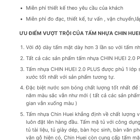
Miễn phí thiết kế theo yêu cầu của khách
Miễn phí đo đạc, thiết kế, tư vấn , vận chuyển,lắ
ƯU ĐIỂM VƯỢT TRỘI CỦA TẤM NHỰA CHIN HUEI 
Với độ dày tấm mặt dày hơn 3 lần so với tấm nh
Tất cả các sản phẩm tấm nhựa CHIN HUEI 2.0 PL
Tấm nhựa CHIN HUEI 2.0 PLUS được phủ 1 lớp siê
xước tốt nhất với sản phẩm tương tự.
Đặc biệt nước sơn bóng chất lượng tốt nhất để 
năm màu sắc vẫn như mới ( tất cả các sản phẩm
gian vẫn xuống màu )
Tấm nhựa Chin Huei khẳng định về chất lượng vượt
luôn đặt lên hàng đầu. Tấm mặ tủ với công dụng 
tủ tài liệu, tủ giày dép, bàn học sinh, bàn văn
vân gỗ hiện có, Chin Huei còn cung cấp tấm mặt