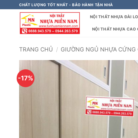
Bỏ
CHẤT LƯỢNG TỐT NHẤT - BẢO HÀNH TẬN NHÀ
qua
NỘI THẤT NHỰA ĐÀI L
nội
dung
NỘI THẤT NHỰA CAO C
TRANG CHỦ
/
GIƯỜNG NGỦ NHỰA CỨNG 
-17%