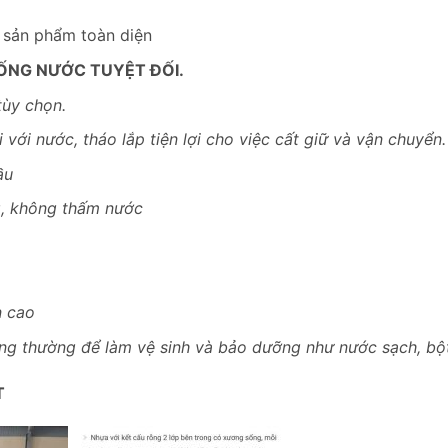
– sản phẩm toàn diện
ỐNG NƯỚC TUYỆT ĐỐI.
tùy chọn.
 với nước, tháo lắp tiện lợi cho việc cất giữ và vận chuyển.
ầu
g, không thấm nước
n cao
ông thường để làm vệ sinh và bảo dưỡng như nước sạch, bột 
T