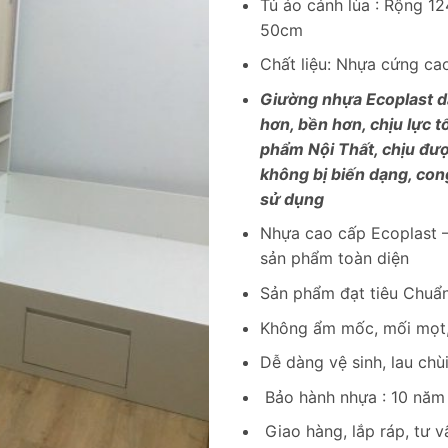
Tủ áo cánh lùa : Rộng 1
50cm
Chất liệu: Nhựa cứng c
Giường nhựa Ecoplast d
hơn, bền hơn, chịu lực t
phẩm Nội Thất, chịu đượ
không bị biến dạng, con
sử dụng
Nhựa cao cấp Ecoplast –
sản phẩm toàn diện
Sản phẩm đạt tiêu Chuẩn
Không ẩm mốc, mối mọt,
Dễ dàng vệ sinh, lau chù
Bảo hành nhựa : 10 năm
Giao hàng, lắp ráp, tư v