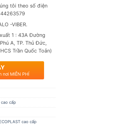
úng tôi theo số điện
0944263579
LO -VIBER.
uất 1 : 43A Đường
Phú A, TP. Thủ Đức,
THCS Trần Quốc Toản)
AY
n nơi MIỄN PHÍ
 cao cấp
 ECOPLAST cao cấp