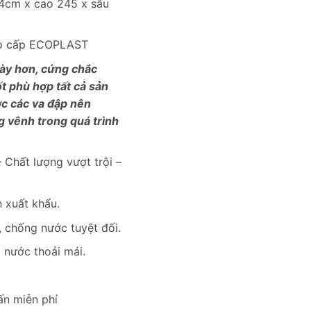
9,804,000₫.
24cm x cao 245 x sâu
ao cấp ECOPLAST
ày hơn, cứng chắc
ốt phù hợp tất cả sản
c các va đập nên
g vênh trong quá trình
 Chất lượng vượt trội –
 xuất khẩu.
 chống nước tuyệt đối.
i nước thoải mái.
ấn miễn phí