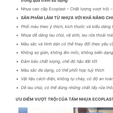
trong quá trình sử dụng
Nhựa cao cấp Ecoplast – Chất lượng vượt trội 
SẢN PHẨM LÀM TỪ NHỰA VỚI KHẢ NĂNG CH
Phối màu theo ý thích, kích thước và kiểu dáng 
Nhựa dễ dàng lau chùi, vệ sinh, lau rửa thoải mái
Màu sắc và hình dán có thể thay đổi theo yêu c
Không sợ gián, không ẩm mốc, không biến dạn
Đảm bảo chất lượng, chế độ hậu đãi tốt
Màu sắc đa dạng, có thể phối hợp tuỳ thích
Vật liệu cách điện, không tự cháy, có độ an toà
Dễ lau chùi, có thể dùng những chất tẩy rửa th
ƯU ĐIỂM VƯỢT TRỘI CỦA TẤM NHỰA ECOPLAS