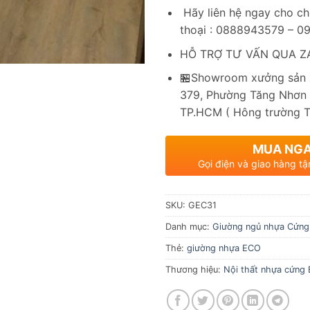
Hãy liên hệ ngay cho ch
thoại : 0888943579 – 
HỖ TRỢ TƯ VẤN QUA ZA
🏪Showroom xưởng sản x
379, Phường Tăng Nhơn 
TP.HCM ( Hông trường 
MUA NG
Gọi điện và giao hàng tậ
SKU:
GEC31
Danh mục:
Giường ngủ nhựa Cứng
Thẻ:
giường nhựa ECO
Thương hiệu:
Nội thất nhựa cứng