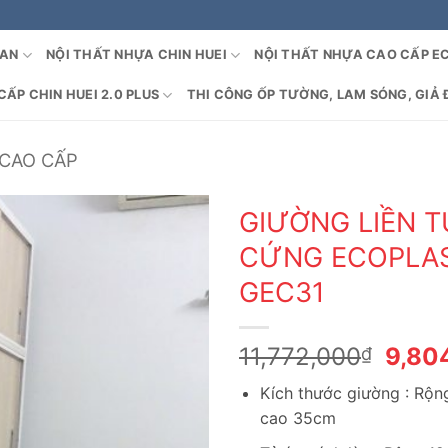
OAN
NỘI THẤT NHỰA CHIN HUEI
NỘI THẤT NHỰA CAO CẤP E
ẤP CHIN HUEI 2.0 PLUS
THI CÔNG ỐP TƯỜNG, LAM SÓNG, GIẢ 
CAO CẤP
GIƯỜNG LIỀN 
CỨNG ECOPLAS
GEC31
Giá
11,772,000
9,80
₫
gốc
Kích thước giường : Rộn
là:
cao 35cm
11,77