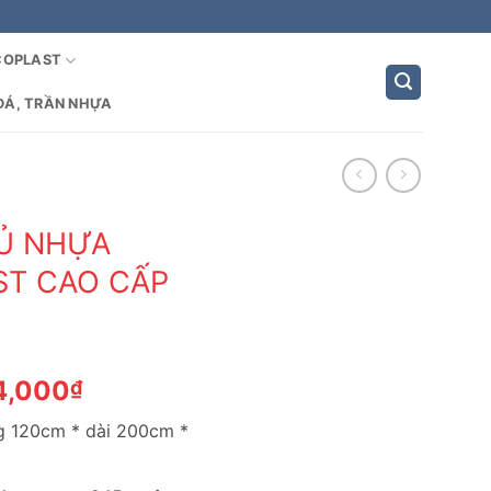
COPLAST
ĐÁ, TRẦN NHỰA
TỦ NHỰA
T CAO CẤP
Giá
4,000
₫
hiện
g 120cm * dài 200cm *
tại
2,000₫.
là: