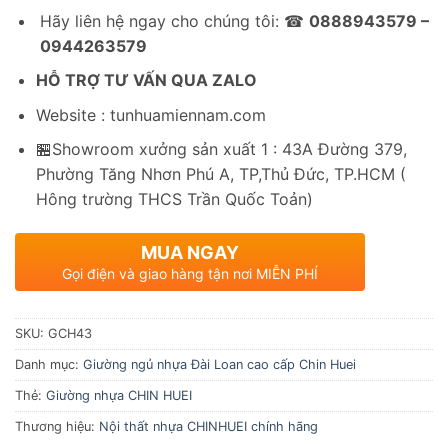
Hãy liên hệ ngay cho chúng tôi: ☎
0888943579 –
0944263579
HỖ TRỢ TƯ VẤN QUA ZALO
Website : tunhuamiennam.com
🏪Showroom xưởng sản xuất 1 : 43A Đường 379,
Phường Tăng Nhơn Phú A, TP,Thủ Đức, TP.HCM (
Hông trường THCS Trần Quốc Toản)
MUA NGAY
Gọi điện và giao hàng tận nơi MIỄN PHÍ
SKU:
GCH43
Danh mục:
Giường ngủ nhựa Đài Loan cao cấp Chin Huei
Thẻ:
Giường nhựa CHIN HUEI
Thương hiệu:
Nội thất nhựa CHINHUEI chính hãng