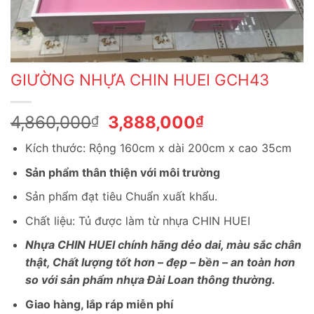
GIƯỜNG NHỰA CHIN HUEI GCH43
Giá
Giá
4,860,000
3,888,000
₫
₫
gốc
hiện
Kích thước: Rộng 160cm x dài 200cm x cao 35cm
là:
tại
4,860,000₫.
là:
Sản phẩm thân thiện với môi trường
3,888,000₫.
Sản phẩm đạt tiêu Chuẩn xuất khẩu.
Chất liệu: Tủ được làm từ nhựa CHIN HUEI
Nhựa CHIN HUEI chính hãng dẻo dai, màu sắc chân
thật, Chất lượng tốt hơn – đẹp – bền – an toàn hơn
so với sản phẩm nhựa Đài Loan thông thường.
Giao hàng, lắp ráp miễn phí