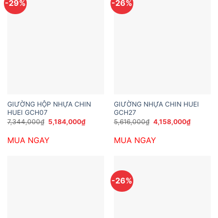
-29%
-26%
GIƯỜNG HỘP NHỰA CHIN
GIƯỜNG NHỰA CHIN HUEI
HUEI GCH07
GCH27
Giá
Giá
Giá
Giá
7,344,000
₫
5,184,000
₫
5,616,000
₫
4,158,000
₫
gốc
hiện
gốc
hiện
là:
tại
là:
tại
MUA NGAY
MUA NGAY
7,344,000₫.
là:
5,616,000₫.
là:
5,184,000₫.
4,158,00
-26%