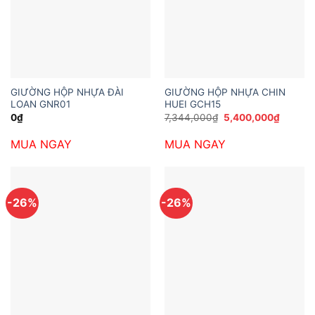
GIƯỜNG HỘP NHỰA ĐÀI
GIƯỜNG HỘP NHỰA CHIN
LOAN GNR01
HUEI GCH15
Giá
Giá
0
₫
7,344,000
₫
5,400,000
₫
gốc
hiện
là:
tại
MUA NGAY
MUA NGAY
7,344,000₫.
là:
5,400,
-26%
-26%