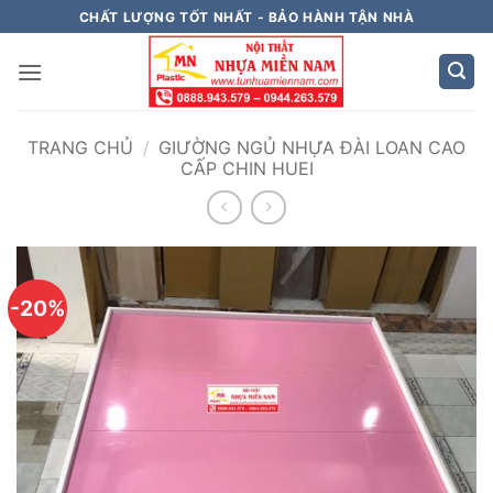
Bỏ
CHẤT LƯỢNG TỐT NHẤT - BẢO HÀNH TẬN NHÀ
qua
nội
dung
TRANG CHỦ
/
GIƯỜNG NGỦ NHỰA ĐÀI LOAN CAO
CẤP CHIN HUEI
-20%