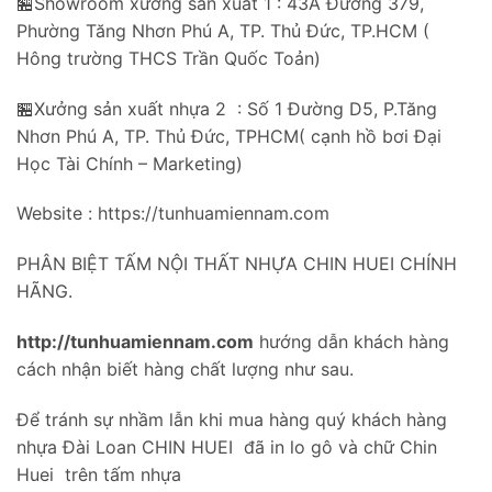
🏪Showroom xưởng sản xuất 1 : 43A Đường 379,
Phường Tăng Nhơn Phú A, TP. Thủ Đức, TP.HCM (
Hông trường THCS Trần Quốc Toản)
🏪Xưởng sản xuất nhựa 2 : Số 1 Đường D5, P.Tăng
Nhơn Phú A, TP. Thủ Đức, TPHCM( cạnh hồ bơi Đại
Học Tài Chính – Marketing)
Website : https://tunhuamiennam.com
PHÂN BIỆT TẤM NỘI THẤT NHỰA CHIN HUEI CHÍNH
HÃNG.
http://tunhuamiennam.com
hướng dẫn khách hàng
cách nhận biết hàng chất lượng như sau.
Để tránh sự nhầm lẫn khi mua hàng quý khách hàng
nhựa Đài Loan CHIN HUEI đã in lo gô và chữ Chin
Huei trên tấm nhựa