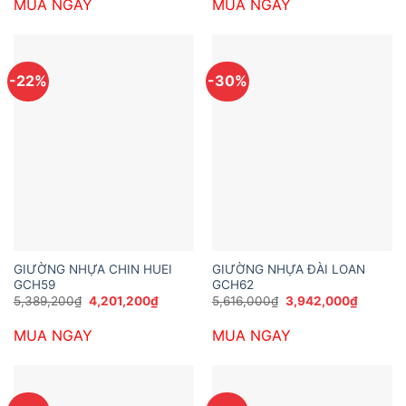
MUA NGAY
MUA NGAY
6,696,000₫.
là:
5,616,000₫.
là:
4,968,000₫.
4,158,00
-22%
-30%
GIƯỜNG NHỰA CHIN HUEI
GIƯỜNG NHỰA ĐÀI LOAN
GCH59
GCH62
Giá
Giá
Giá
Giá
5,389,200
₫
4,201,200
₫
5,616,000
₫
3,942,000
₫
gốc
hiện
gốc
hiện
là:
tại
là:
tại
MUA NGAY
MUA NGAY
5,389,200₫.
là:
5,616,000₫.
là:
4,201,200₫.
3,942,0