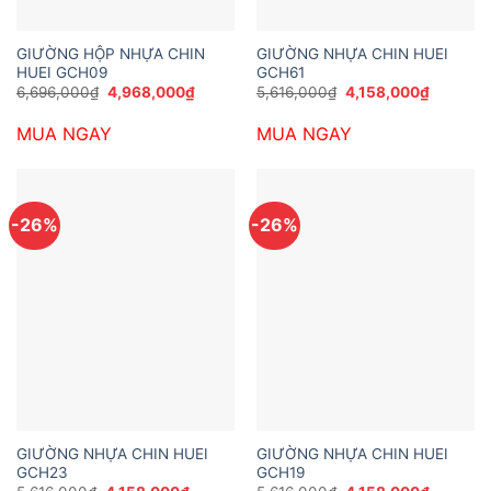
GIƯỜNG HỘP NHỰA CHIN
GIƯỜNG NHỰA CHIN HUEI
HUEI GCH09
GCH61
Giá
Giá
Giá
Giá
6,696,000
₫
4,968,000
₫
5,616,000
₫
4,158,000
₫
gốc
hiện
gốc
hiện
là:
tại
là:
tại
MUA NGAY
MUA NGAY
6,696,000₫.
là:
5,616,000₫.
là:
4,968,000₫.
4,158,00
-26%
-26%
GIƯỜNG NHỰA CHIN HUEI
GIƯỜNG NHỰA CHIN HUEI
GCH23
GCH19