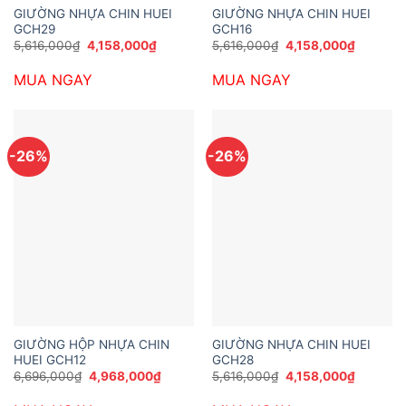
GIƯỜNG NHỰA CHIN HUEI
GIƯỜNG NHỰA CHIN HUEI
GCH29
GCH16
Giá
Giá
Giá
Giá
5,616,000
₫
4,158,000
₫
5,616,000
₫
4,158,000
₫
gốc
hiện
gốc
hiện
là:
tại
là:
tại
MUA NGAY
MUA NGAY
5,616,000₫.
là:
5,616,000₫.
là:
4,158,000₫.
4,158,00
-26%
-26%
GIƯỜNG HỘP NHỰA CHIN
GIƯỜNG NHỰA CHIN HUEI
HUEI GCH12
GCH28
Giá
Giá
Giá
Giá
6,696,000
₫
4,968,000
₫
5,616,000
₫
4,158,000
₫
gốc
hiện
gốc
hiện
là:
tại
là:
tại