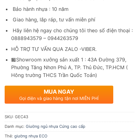
Bảo hành nhựa : 10 năm
Giao hàng, lắp ráp, tư vấn miễn phí
Hãy liên hệ ngay cho chúng tôi theo số điện thoại :
0888943579 – 0944263579
HỖ TRỢ TƯ VẤN QUA ZALO -VIBER.
🏪Showroom xưởng sản xuất 1 : 43A Đường 379,
Phường Tăng Nhơn Phú A, TP. Thủ Đức, TP.HCM (
Hông trường THCS Trần Quốc Toản)
MUA NGAY
Gọi điện và giao hàng tận nơi MIỄN PHÍ
SKU:
GEC43
Danh mục:
Giường ngủ nhựa Cứng cao cấp
Thẻ:
giường nhựa ECO