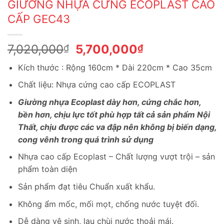
GIƯỜNG NHỰA CỨNG ECOPLAST CAO
CẤP GEC43
Giá
Giá
7,020,000
5,700,000
₫
₫
gốc
hiện
Kích thước : Rộng 160cm * Dài 220cm * Cao 35cm
là:
tại
7,020,000₫.
là:
Chất liệu: Nhựa cứng cao cấp ECOPLAST
5,700,000₫.
Giường nhựa Ecoplast dày hơn, cứng chắc hơn,
bền hơn, chịu lực tốt phù hợp tất cả sản phẩm Nội
Thất, chịu được các va đập nên không bị biến dạng,
cong vênh trong quá trình sử dụng
Nhựa cao cấp Ecoplast – Chất lượng vượt trội – sản
phẩm toàn diện
Sản phẩm đạt tiêu Chuẩn xuất khẩu.
Không ẩm mốc, mối mọt, chống nước tuyệt đối.
Dễ dàng vệ sinh, lau chùi nước thoải mái.