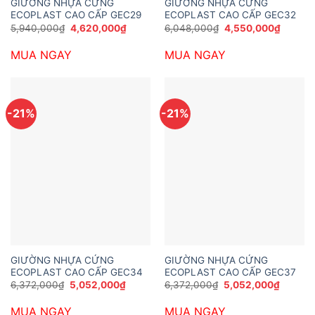
GIƯỜNG NHỰA CỨNG
GIƯỜNG NHỰA CỨNG
ECOPLAST CAO CẤP GEC29
ECOPLAST CAO CẤP GEC32
Giá
Giá
Giá
Giá
5,940,000
₫
4,620,000
₫
6,048,000
₫
4,550,000
₫
gốc
hiện
gốc
hiện
là:
tại
là:
tại
MUA NGAY
MUA NGAY
5,940,000₫.
là:
6,048,000₫.
là:
4,620,000₫.
4,550,
-21%
-21%
GIƯỜNG NHỰA CỨNG
GIƯỜNG NHỰA CỨNG
ECOPLAST CAO CẤP GEC34
ECOPLAST CAO CẤP GEC37
Giá
Giá
Giá
Giá
6,372,000
₫
5,052,000
₫
6,372,000
₫
5,052,000
₫
gốc
hiện
gốc
hiện
là:
tại
là:
tại
MUA NGAY
MUA NGAY
6,372,000₫.
là:
6,372,000₫.
là: