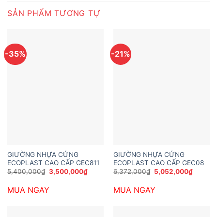
SẢN PHẨM TƯƠNG TỰ
-35%
-21%
GIƯỜNG NHỰA CỨNG
GIƯỜNG NHỰA CỨNG
ECOPLAST CAO CẤP GEC811
ECOPLAST CAO CẤP GEC08
Giá
Giá
Giá
Giá
5,400,000
₫
3,500,000
₫
6,372,000
₫
5,052,000
₫
gốc
hiện
gốc
hiện
là:
tại
là:
tại
MUA NGAY
MUA NGAY
5,400,000₫.
là:
6,372,000₫.
là:
3,500,000₫.
5,052,0