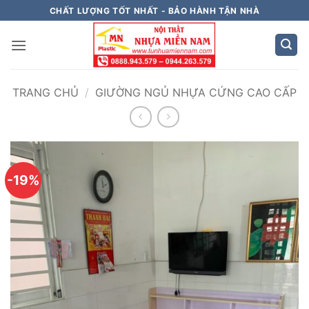
Bỏ
CHẤT LƯỢNG TỐT NHẤT - BẢO HÀNH TẬN NHÀ
qua
nội
dung
TRANG CHỦ
/
GIƯỜNG NGỦ NHỰA CỨNG CAO CẤP
-19%