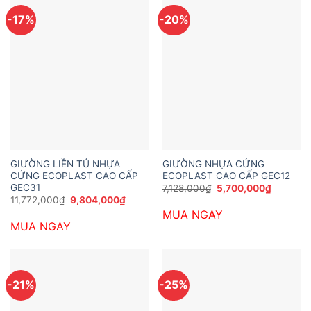
-17%
-20%
GIƯỜNG LIỀN TỦ NHỰA
GIƯỜNG NHỰA CỨNG
CỨNG ECOPLAST CAO CẤP
ECOPLAST CAO CẤP GEC12
GEC31
Giá
Giá
7,128,000
₫
5,700,000
₫
gốc
hiện
Giá
Giá
11,772,000
₫
9,804,000
₫
là:
tại
gốc
hiện
MUA NGAY
7,128,000₫.
là:
là:
tại
5,700,0
MUA NGAY
11,772,000₫.
là:
9,804,000₫.
-21%
-25%