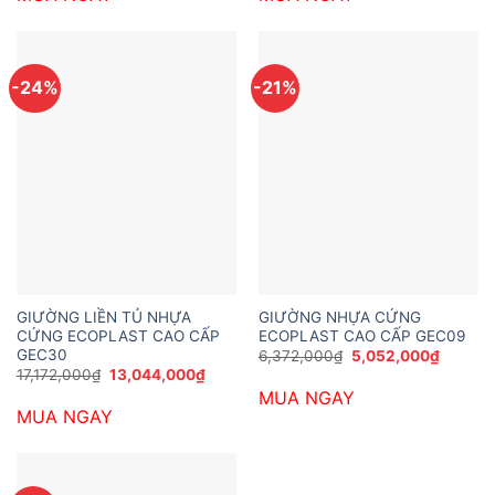
5,052,000₫.
5,052,0
-24%
-21%
GIƯỜNG LIỀN TỦ NHỰA
GIƯỜNG NHỰA CỨNG
CỨNG ECOPLAST CAO CẤP
ECOPLAST CAO CẤP GEC09
GEC30
Giá
Giá
6,372,000
₫
5,052,000
₫
gốc
hiện
Giá
Giá
17,172,000
₫
13,044,000
₫
là:
tại
gốc
hiện
MUA NGAY
6,372,000₫.
là:
là:
tại
5,052,0
MUA NGAY
17,172,000₫.
là:
13,044,000₫.