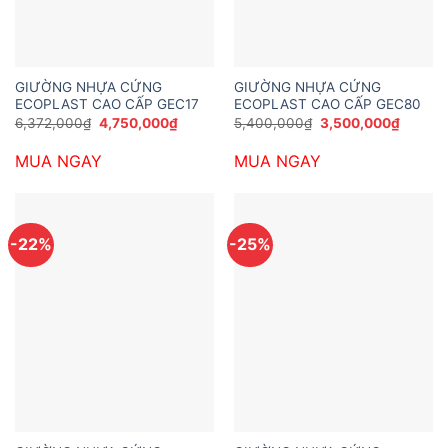
GIƯỜNG NHỰA CỨNG
GIƯỜNG NHỰA CỨNG
ECOPLAST CAO CẤP GEC17
ECOPLAST CAO CẤP GEC80
Giá
Giá
Giá
Giá
6,372,000
₫
4,750,000
₫
5,400,000
₫
3,500,000
₫
gốc
hiện
gốc
hiện
là:
tại
là:
tại
MUA NGAY
MUA NGAY
6,372,000₫.
là:
5,400,000₫.
là:
4,750,000₫.
3,500,
-22%
-25%