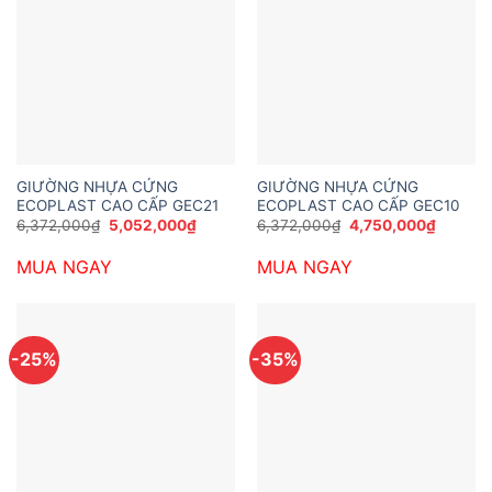
GIƯỜNG NHỰA CỨNG
GIƯỜNG NHỰA CỨNG
ECOPLAST CAO CẤP GEC21
ECOPLAST CAO CẤP GEC10
Giá
Giá
Giá
Giá
6,372,000
₫
5,052,000
₫
6,372,000
₫
4,750,000
₫
gốc
hiện
gốc
hiện
là:
tại
là:
tại
MUA NGAY
MUA NGAY
6,372,000₫.
là:
6,372,000₫.
là:
5,052,000₫.
4,750,0
-25%
-35%