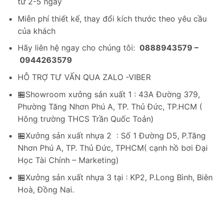
từ 2-5 ngày
Miễn phí thiết kế, thay đổi kích thước theo yêu cầu
của khách
Hãy liên hệ ngay cho chúng tôi:
0888943579 –
0944263579
HỖ TRỢ TƯ VẤN QUA ZALO -VIBER
🏪Showroom xưởng sản xuất 1 : 43A Đường 379,
Phường Tăng Nhơn Phú A, TP. Thủ Đức, TP.HCM (
Hông trường THCS Trần Quốc Toản)
🏪Xưởng sản xuất nhựa 2 : Số 1 Đường D5, P.Tăng
Nhơn Phú A, TP. Thủ Đức, TPHCM( cạnh hồ bơi Đại
Học Tài Chính – Marketing)
🏪Xưởng sản xuất nhựa 3 tại : KP2, P.Long Bình, Biên
Hoà, Đồng Nai.