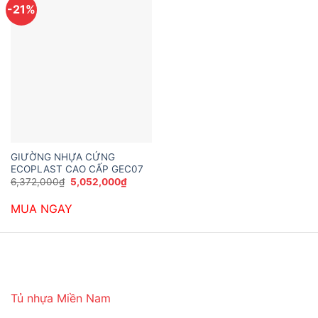
-21%
GIƯỜNG NHỰA CỨNG
ECOPLAST CAO CẤP GEC07
Giá
Giá
6,372,000
₫
5,052,000
₫
gốc
hiện
là:
tại
MUA NGAY
6,372,000₫.
là:
5,052,000₫.
Tủ nhựa Miền Nam