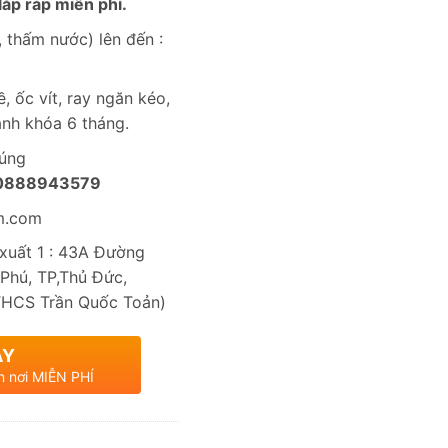
ắp ráp miễn phí.
 thấm nước) lên đến :
, ốc vít, ray ngăn kéo,
nh khóa 6 tháng.
húng
0888943579
m.com
uất 1 : 43A Đường
Phú, TP,Thủ Đức,
THCS Trần Quốc Toản)
AY
n nơi MIỄN PHÍ