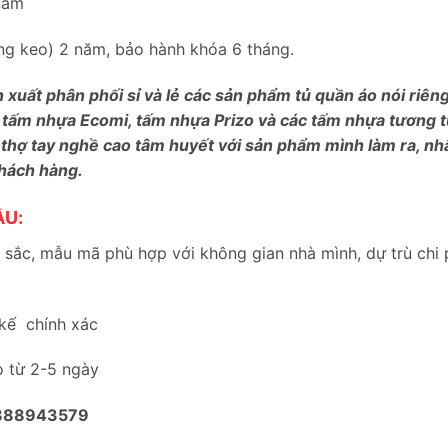
năm
bung keo) 2 năm, bảo hành khóa 6 tháng.
n xuất phân phối sỉ và lẻ các sản phẩm tủ quần áo nói riê
 tấm nhựa Ecomi, tấm nhựa Prizo và các tấm nhựa tương tự
 thợ tay nghề cao tâm huyết với sản phẩm mình làm ra, nh
khách hàng.
ẦU:
sắc, mẫu mã phù hợp với không gian nhà mình, dự trù chi 
 kế chính xác
o từ 2-5 ngày
888943579