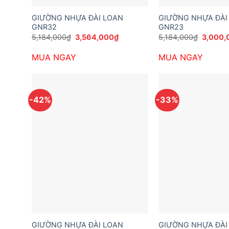
GIƯỜNG NHỰA ĐÀI LOAN
GIƯỜNG NHỰA ĐÀI
GNR32
GNR23
Giá
Giá
Giá
5,184,000
₫
3,564,000
₫
5,184,000
₫
3,000,
gốc
hiện
gốc
là:
tại
là:
MUA NGAY
MUA NGAY
5,184,000₫.
là:
5,184,0
3,564,000₫.
-42%
-33%
GIƯỜNG NHỰA ĐÀI LOAN
GIƯỜNG NHỰA ĐÀI