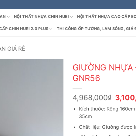
OAN
NỘI THẤT NHỰA CHIN HUEI
NỘI THẤT NHỰA CAO CẤP E
ẤP CHIN HUEI 2.0 PLUS
THI CÔNG ỐP TƯỜNG, LAM SÓNG, GIẢ 
N GIÁ RẺ
GIƯỜNG NHỰA 
GNR56
Giá
4,968,000
3,100
₫
gốc
Kích thước: Rộng 160cm
là:
35cm
4,968
Chất liệu: Giường được 