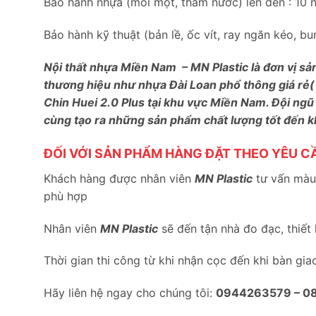
Bảo hành nhựa (mối mọt, thấm nước) lên đến : 10 
Bảo hành kỹ thuật (bản lề, ốc vít, ray ngăn kéo, 
Nội thất nhựa Miền Nam – MN Plastic là đơn vị sả
thương hiệu như nhựa Đài Loan phổ thông giá rẻ(
Chin Huei 2.0 Plus tại khu vực Miền Nam. Đội ngũ
cùng tạo ra những sản phẩm chất lượng tốt đến 
ĐỐI VỚI SẢN PHẨM HÀNG ĐẶT THEO YÊU C
Khách hàng được nhân viên
MN Plastic
tư vấn màu 
phù hợp
Nhân viên
MN Plastic
sẽ đến tận nhà đo đạc, thiết
Thời gian thi công từ khi nhận cọc đến khi bàn gia
Hãy liên hệ ngay cho chúng tôi:
0944263579 –
0