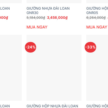
 LOAN
GIƯỜNG NHỰA ĐÀI LOAN
GIƯỜNG HỘP
GNR30
GNR05
Giá
Giá
Giá
000
₫
5,184,000
₫
3,456,000
₫
6,264,000
₫
hiện
gốc
hiện
tại
là:
tại
MUA NGAY
MUA NGAY
00₫.
là:
5,184,000₫.
là:
3,000,000₫.
3,456,000₫.
-24%
-33%
 LOAN
GIƯỜNG HỘP NHỰA ĐÀI LOAN
GIƯỜNG HỘP