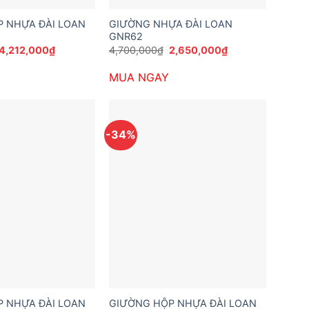
 NHỰA ĐÀI LOAN
GIƯỜNG NHỰA ĐÀI LOAN
GNR62
Giá
Giá
Giá
Giá
4,212,000
₫
4,700,000
₫
2,650,000
₫
gốc
hiện
gốc
hiện
là:
tại
là:
tại
MUA NGAY
6,264,000₫.
là:
4,700,000₫.
là:
4,212,000₫.
2,650,000₫.
-34%
 NHỰA ĐÀI LOAN
GIƯỜNG HỘP NHỰA ĐÀI LOAN