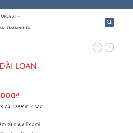
COPLAST
ĐÁ, TRẦN NHỰA
ĐÀI LOAN
Giá
,000
₫
hiện
 x dài 200cm x cao
tại
,000₫.
là:
3,100,000₫.
làm từ nhựa Ecomi