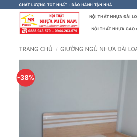
Bỏ
CHẤT LƯỢNG TỐT NHẤT - BẢO HÀNH TẬN NHÀ
qua
NỘI THẤT NHỰA ĐÀI L
nội
dung
NỘI THẤT NHỰA CAO C
TRANG CHỦ
/
GIƯỜNG NGỦ NHỰA ĐÀI LOA
-38%