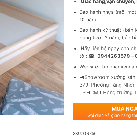
.
Giao hàng,vận chuyển, l
Bảo hành nhựa (mối mọt,
10 năm
Bảo hành kỹ thuật (bản lề
bung keo) 2 năm, bảo hà
Hãy liên hệ ngay cho c
tôi: ☎
0944263579 –
Website : tunhuamienna
🏪Showroom xưởng sản x
379, Phường Tăng Nhơn 
TP.HCM ( Hông trường 
MUA NG
Gọi điện và giao hàng tậ
SKU:
GNR56