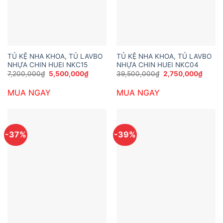
TỦ KỆ NHA KHOA, TỦ LAVBO
TỦ KỆ NHA KHOA, TỦ LAVBO
NHỰA CHIN HUEI NKC15
NHỰA CHIN HUEI NKC04
Giá
Giá
Giá
Giá
7,200,000
₫
5,500,000
₫
39,500,000
₫
2,750,000
₫
gốc
hiện
gốc
hiện
là:
tại
là:
tại
MUA NGAY
MUA NGAY
7,200,000₫.
là:
39,500,000₫.
là:
5,500,000₫.
2,750
-37%
-39%