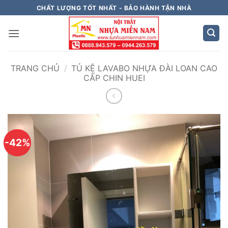
Bỏ
CHẤT LƯỢNG TỐT NHẤT - BẢO HÀNH TẬN NHÀ
qua
nội
dung
TRANG CHỦ
/
TỦ KỆ LAVABO NHỰA ĐÀI LOAN CAO
CẤP CHIN HUEI
-42%