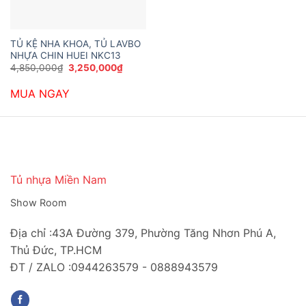
TỦ KỆ NHA KHOA, TỦ LAVBO
NHỰA CHIN HUEI NKC13
Giá
Giá
4,850,000
₫
3,250,000
₫
gốc
hiện
là:
tại
MUA NGAY
4,850,000₫.
là:
3,250,000₫.
Tủ nhựa Miền Nam
Show Room
Địa chỉ :43A Đường 379, Phường Tăng Nhơn Phú A,
Thủ Đức, TP.HCM
ĐT / ZALO :0944263579 - 0888943579