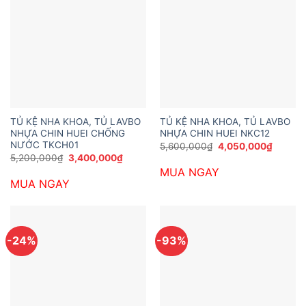
TỦ KỆ NHA KHOA, TỦ LAVBO
TỦ KỆ NHA KHOA, TỦ LAVBO
NHỰA CHIN HUEI CHỐNG
NHỰA CHIN HUEI NKC12
NƯỚC TKCH01
Giá
Giá
5,600,000
₫
4,050,000
₫
gốc
hiện
Giá
Giá
5,200,000
₫
3,400,000
₫
là:
tại
gốc
hiện
MUA NGAY
5,600,000₫.
là:
là:
tại
4,050,
MUA NGAY
5,200,000₫.
là:
3,400,000₫.
-24%
-93%