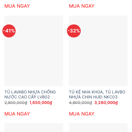
là:
tại
là:
tại
MUA NGAY
MUA NGAY
5,800,000₫.
là:
3,200,000₫.
là:
4,250,000₫.
2,000,
-41%
-32%
TỦ LAVABO NHỰA CHỐNG
TỦ KỆ NHA KHOA, TỦ LAVBO
NƯỚC CAO CẤP LVB02
NHỰA CHIN HUEI NKC03
Giá
Giá
Giá
Giá
2,800,000
₫
1,650,000
₫
4,800,000
₫
3,280,000
₫
gốc
hiện
gốc
hiện
là:
tại
là:
tại
MUA NGAY
MUA NGAY
2,800,000₫.
là:
4,800,000₫.
là:
1,650,000₫.
3,280,