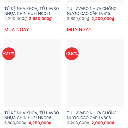
TỦ KỆ NHA KHOA, TỦ LAVBO
TỦ LAVABO NHỰA CHỐNG
NHỰA CHIN HUEI NKC21
NƯỚC CAO CẤP LVB15
Giá
Giá
Giá
Giá
4,200,000
₫
2,650,000
₫
3,600,000
₫
2,200,000
₫
gốc
hiện
gốc
hiện
là:
tại
là:
tại
MUA NGAY
MUA NGAY
4,200,000₫.
là:
3,600,000₫.
là:
2,650,000₫.
2,200,
-27%
-38%
TỦ KỆ NHA KHOA, TỦ LAVBO
TỦ LAVABO NHỰA CHỐNG
NHỰA CHIN HUEI NKC06
NƯỚC CAO CẤP LVB08
Giá
Giá
Giá
Giá
5,800,000
₫
4,250,000
₫
3,200,000
₫
2,000,000
₫
gốc
hiện
gốc
hiện