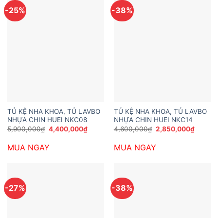
-25%
-38%
TỦ KỆ NHA KHOA, TỦ LAVBO
TỦ KỆ NHA KHOA, TỦ LAVBO
NHỰA CHIN HUEI NKC08
NHỰA CHIN HUEI NKC14
Giá
Giá
Giá
Giá
5,900,000
₫
4,400,000
₫
4,600,000
₫
2,850,000
₫
gốc
hiện
gốc
hiện
là:
tại
là:
tại
MUA NGAY
MUA NGAY
5,900,000₫.
là:
4,600,000₫.
là:
4,400,000₫.
2,850,
-27%
-38%