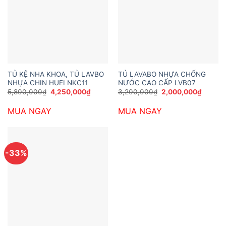
TỦ KỆ NHA KHOA, TỦ LAVBO
TỦ LAVABO NHỰA CHỐNG
NHỰA CHIN HUEI NKC11
NƯỚC CAO CẤP LVB07
Giá
Giá
Giá
Giá
5,800,000
₫
4,250,000
₫
3,200,000
₫
2,000,000
₫
gốc
hiện
gốc
hiện
là:
tại
là:
tại
MUA NGAY
MUA NGAY
5,800,000₫.
là:
3,200,000₫.
là:
4,250,000₫.
2,000,
-33%