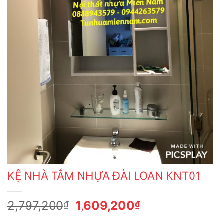
KỆ NHÀ TẮM NHỰA ĐÀI LOAN KNT01
Giá
Giá
2,797,200
1,609,200
₫
₫
gốc
hiện