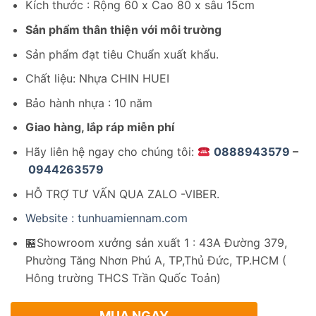
Kích thước : Rộng 60 x Cao 80 x sâu 15cm
là:
tại
2,797,200₫.
là:
Sản phẩm thân thiện với môi trường
1,609,200₫.
Sản phẩm đạt tiêu Chuẩn xuất khẩu.
Chất liệu: Nhựa CHIN HUEI
Bảo hành nhựa : 10 năm
Giao hàng, lắp ráp miễn phí
Hãy liên hệ ngay cho chúng tôi:
0888943579
–
0944263579
HỖ TRỢ TƯ VẤN QUA ZALO -VIBER.
Website : tunhuamiennam.com
🏪Showroom xưởng sản xuất 1 : 43A Đường 379,
Phường Tăng Nhơn Phú A, TP,Thủ Đức, TP.HCM (
Hông trường THCS Trần Quốc Toản)
MUA NGAY