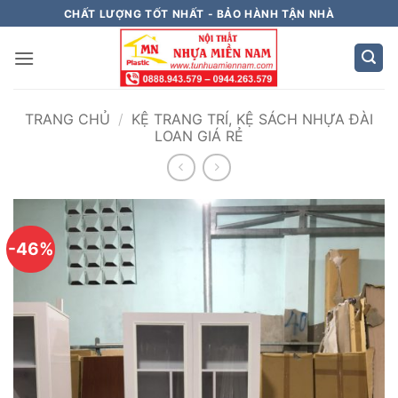
Bỏ
CHẤT LƯỢNG TỐT NHẤT - BẢO HÀNH TẬN NHÀ
qua
nội
dung
TRANG CHỦ
/
KỆ TRANG TRÍ, KỆ SÁCH NHỰA ĐÀI
LOAN GIÁ RẺ
-46%