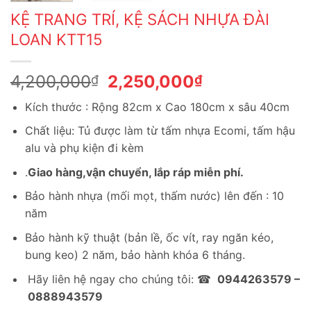
KỆ TRANG TRÍ, KỆ SÁCH NHỰA ĐÀI
LOAN KTT15
Giá
Giá
4,200,000
2,250,000
₫
₫
gốc
hiện
Kích thước : Rộng 82cm x Cao 180cm x sâu 40cm
là:
tại
4,200,000₫.
là:
Chất liệu: Tủ được làm từ tấm nhựa Ecomi, tấm hậu
2,250,000₫.
alu và phụ kiện đi kèm
.
Giao hàng,vận chuyển, lắp ráp miễn phí.
Bảo hành nhựa (mối mọt, thấm nước) lên đến : 10
năm
Bảo hành kỹ thuật (bản lề, ốc vít, ray ngăn kéo,
bung keo) 2 năm, bảo hành khóa 6 tháng.
Hãy liên hệ ngay cho chúng tôi: ☎
0944263579 –
0888943579