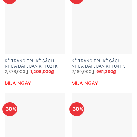
KỆ TRANG TRÍ, KỆ SÁCH
KỆ TRANG TRÍ, KỆ SÁCH
NHỰA ĐÀI LOAN KTT02TK
NHỰA ĐÀI LOAN KTT04TK
Giá
Giá
Giá
Giá
2,376,000
₫
1,296,000
₫
2,160,000
₫
961,200
₫
gốc
hiện
gốc
hiện
là:
tại
là:
tại
MUA NGAY
MUA NGAY
2,376,000₫.
là:
2,160,000₫.
là:
1,296,000₫.
961,200₫.
-38%
-38%