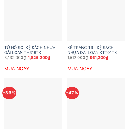
TỦ HỒ SƠ, KỆ SÁCH NHỰA
KỆ TRANG TRÍ, KỆ SÁCH
ĐÀI LOAN THS19TK
NHỰA ĐÀI LOAN KTT01TK
Giá
Giá
Giá
Giá
3,132,000
₫
1,825,200
₫
1,512,000
₫
961,200
₫
gốc
hiện
gốc
hiện
là:
tại
là:
tại
MUA NGAY
MUA NGAY
3,132,000₫.
là:
1,512,000₫.
là:
1,825,200₫.
961,200₫.
-36%
-47%