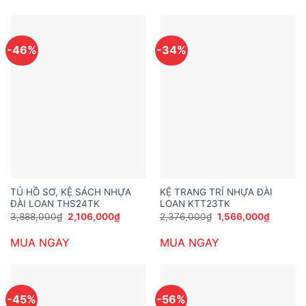
1,450,000₫.
3,800,
-46%
-34%
TỦ HỒ SƠ, KỆ SÁCH NHỰA
KỆ TRANG TRÍ NHỰA ĐÀI
ĐÀI LOAN THS24TK
LOAN KTT23TK
Giá
Giá
Giá
Giá
3,888,000
₫
2,106,000
₫
2,376,000
₫
1,566,000
₫
gốc
hiện
gốc
hiện
là:
tại
là:
tại
MUA NGAY
MUA NGAY
3,888,000₫.
là:
2,376,000₫.
là:
2,106,000₫.
1,566,0
-45%
-56%