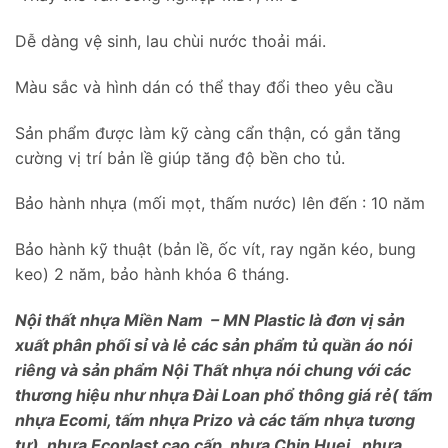
Dễ dàng vệ sinh, lau chùi nước thoải mái.
Màu sắc và hình dán có thể thay đổi theo yêu cầu
Sản phẩm được làm kỹ càng cẩn thận, có gắn tăng
cường vị trí bản lề giúp tăng độ bền cho tủ.
Bảo hành nhựa (mối mọt, thấm nước) lên đến : 10 năm
Bảo hành kỹ thuật (bản lề, ốc vít, ray ngăn kéo, bung
keo) 2 năm, bảo hành khóa 6 tháng.
Nội thất nhựa Miền Nam – MN Plastic là đơn vị sản
xuất phân phối sỉ và lẻ các sản phẩm tủ quần áo nói
riêng và sản phẩm Nội Thất nhựa nói chung với các
thương hiệu như nhựa Đài Loan phổ thông giá rẻ( tấm
nhựa Ecomi, tấm nhựa Prizo và các tấm nhựa tương
tự), nhựa Ecoplast cao cấp, nhựa Chin Huei , nhựa