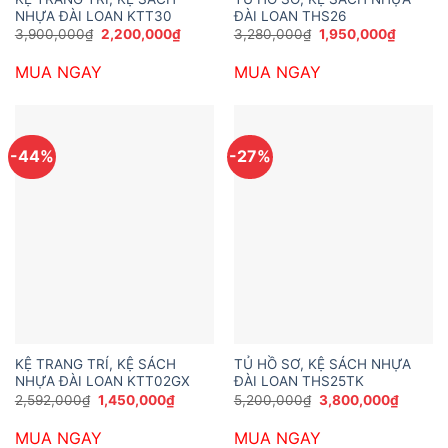
NHỰA ĐÀI LOAN KTT30
ĐÀI LOAN THS26
Giá
Giá
Giá
Giá
3,900,000
₫
2,200,000
₫
3,280,000
₫
1,950,000
₫
gốc
hiện
gốc
hiện
là:
tại
là:
tại
MUA NGAY
MUA NGAY
3,900,000₫.
là:
3,280,000₫.
là:
2,200,000₫.
1,950,0
-44%
-27%
KỆ TRANG TRÍ, KỆ SÁCH
TỦ HỒ SƠ, KỆ SÁCH NHỰA
NHỰA ĐÀI LOAN KTT02GX
ĐÀI LOAN THS25TK
Giá
Giá
Giá
Giá
2,592,000
₫
1,450,000
₫
5,200,000
₫
3,800,000
₫
gốc
hiện
gốc
hiện
là:
tại
là:
tại
MUA NGAY
MUA NGAY
2,592,000₫.
là:
5,200,000₫.
là: