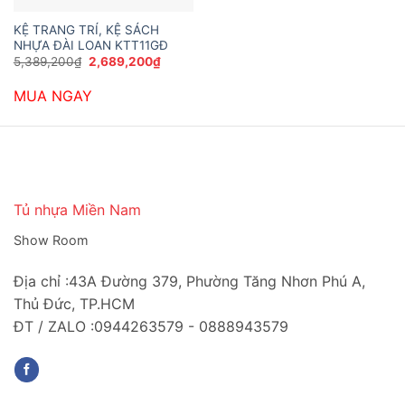
KỆ TRANG TRÍ, KỆ SÁCH
NHỰA ĐÀI LOAN KTT11GĐ
Giá
Giá
5,389,200
₫
2,689,200
₫
gốc
hiện
là:
tại
MUA NGAY
5,389,200₫.
là:
2,689,200₫.
Tủ nhựa Miền Nam
Show Room
Địa chỉ :43A Đường 379, Phường Tăng Nhơn Phú A,
Thủ Đức, TP.HCM
ĐT / ZALO :0944263579 - 0888943579