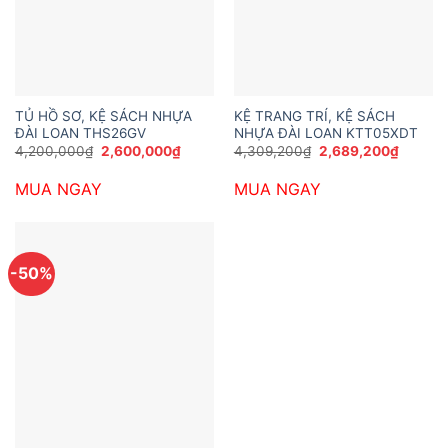
TỦ HỒ SƠ, KỆ SÁCH NHỰA
KỆ TRANG TRÍ, KỆ SÁCH
ĐÀI LOAN THS26GV
NHỰA ĐÀI LOAN KTT05XDT
Giá
Giá
Giá
Giá
4,200,000
₫
2,600,000
₫
4,309,200
₫
2,689,200
₫
gốc
hiện
gốc
hiện
là:
tại
là:
tại
MUA NGAY
MUA NGAY
4,200,000₫.
là:
4,309,200₫.
là:
2,600,000₫.
2,689,2
-50%