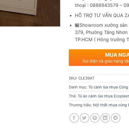
thoại : 0888943579 – 
HỖ TRỢ TƯ VẤN QUA ZA
🏪Showroom xưởng sản x
379, Phường Tăng Nhơn 
TP.HCM ( Hông trường 
MUA NG
Gọi điện và giao hàng tậ
SKU:
CLE39AT
Danh mục:
Tủ cánh lùa nhựa Cứng
Thẻ:
Tủ áo cánh lùa nhựa Ecoplast
Thương hiệu:
Nội thất nhựa cứng