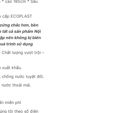
4,050,000₫.
m * cao 185cm * Sâu
ao cấp ECOPLAST
 cứng chắc hơn, bền
p tất cả sản phẩm Nội
đập nên không bị biến
uá trình sử dụng
 Chất lượng vượt trội –
 xuất khẩu.
 chống nước tuyệt đối.
i nước thoải mái.
ấn miễn phí
úng tôi theo số điện