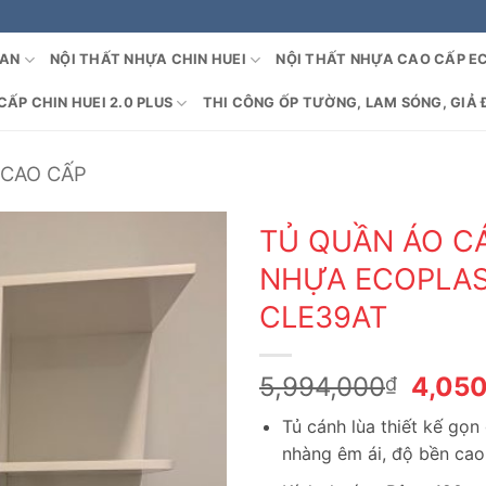
OAN
NỘI THẤT NHỰA CHIN HUEI
NỘI THẤT NHỰA CAO CẤP E
ẤP CHIN HUEI 2.0 PLUS
THI CÔNG ỐP TƯỜNG, LAM SÓNG, GIẢ 
 CAO CẤP
TỦ QUẦN ÁO C
NHỰA ECOPLAS
CLE39AT
Giá
5,994,000
4,05
₫
gốc
Tủ cánh lùa thiết kế gọn
là:
nhàng êm ái, độ bền cao 
5,994