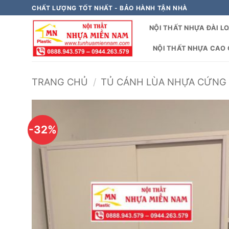
Bỏ
CHẤT LƯỢNG TỐT NHẤT - BẢO HÀNH TẬN NHÀ
qua
NỘI THẤT NHỰA ĐÀI L
nội
dung
NỘI THẤT NHỰA CAO C
TRANG CHỦ
/
TỦ CÁNH LÙA NHỰA CỨNG
-32%