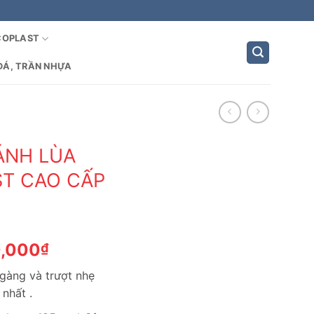
COPLAST
ĐÁ, TRẦN NHỰA
ÁNH LÙA
T CAO CẤP
Giá
0,000
₫
hiện
 gàng và trượt nhẹ
tại
nhất .
,000₫.
là: