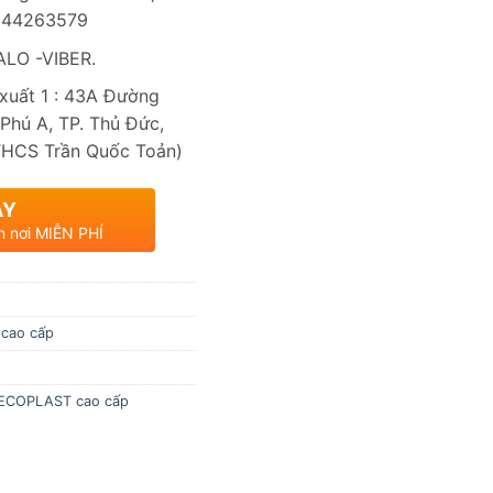
0944263579
LO -VIBER.
uất 1 : 43A Đường
Phú A, TP. Thủ Đức,
THCS Trần Quốc Toản)
AY
n nơi MIỄN PHÍ
 cao cấp
 ECOPLAST cao cấp