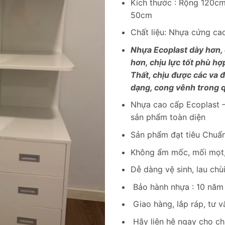
Kích thước : Rộng 120c
50cm
Chất liệu: Nhựa cứng c
Nhựa Ecoplast dày hơn,
hơn, chịu lực tốt phù hợ
Thất, chịu được các va 
dạng, cong vênh trong q
Nhựa cao cấp Ecoplast –
sản phẩm toàn diện
Sản phẩm đạt tiêu Chuẩn
Không ẩm mốc, mối mọt,
Dễ dàng vệ sinh, lau chù
Bảo hành nhựa : 10 năm
Giao hàng, lắp ráp, tư v
Hãy liên hệ ngay cho ch