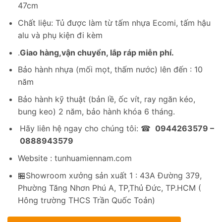
47cm
3,769,200₫.
là:
2,100,000₫.
Chất liệu: Tủ được làm từ tấm nhựa Ecomi, tấm hậu
alu và phụ kiện đi kèm
.
Giao hàng,vận chuyển, lắp ráp miễn phí.
Bảo hành nhựa (mối mọt, thấm nước) lên đến : 10
năm
Bảo hành kỹ thuật (bản lề, ốc vít, ray ngăn kéo,
bung keo) 2 năm, bảo hành khóa 6 tháng.
Hãy liên hệ ngay cho chúng tôi: ☎
0944263579 –
0888943579
Website : tunhuamiennam.com
🏪Showroom xưởng sản xuất 1 : 43A Đường 379,
Phường Tăng Nhơn Phú A, TP,Thủ Đức, TP.HCM (
Hông trường THCS Trần Quốc Toản)