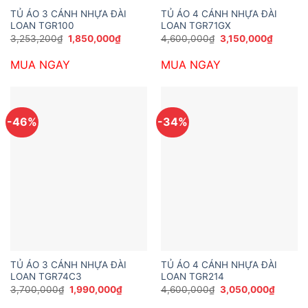
TỦ ÁO 3 CÁNH NHỰA ĐÀI
TỦ ÁO 4 CÁNH NHỰA ĐÀI
LOAN TGR100
LOAN TGR71GX
Giá
Giá
Giá
Giá
3,253,200
₫
1,850,000
₫
4,600,000
₫
3,150,000
₫
gốc
hiện
gốc
hiện
là:
tại
là:
tại
MUA NGAY
MUA NGAY
3,253,200₫.
là:
4,600,000₫.
là:
1,850,000₫.
3,150,0
-46%
-34%
TỦ ÁO 3 CÁNH NHỰA ĐÀI
TỦ ÁO 4 CÁNH NHỰA ĐÀI
LOAN TGR74C3
LOAN TGR214
Giá
Giá
Giá
Giá
3,700,000
₫
1,990,000
₫
4,600,000
₫
3,050,000
₫
gốc
hiện
gốc
hiện
là:
tại
là:
tại