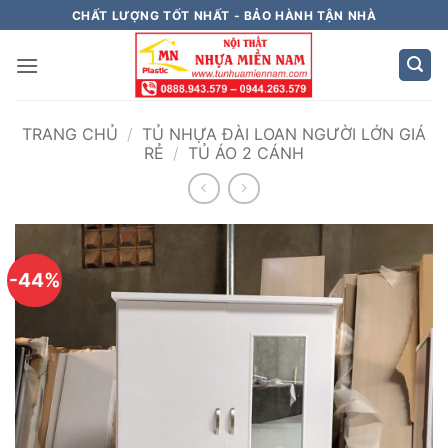
Bỏ
CHẤT LƯỢNG TỐT NHẤT - BẢO HÀNH TẬN NHÀ
qua
nội
dung
TRANG CHỦ
/
TỦ NHỰA ĐÀI LOAN NGƯỜI LỚN GIÁ
RẺ
/
TỦ ÁO 2 CÁNH
-44%