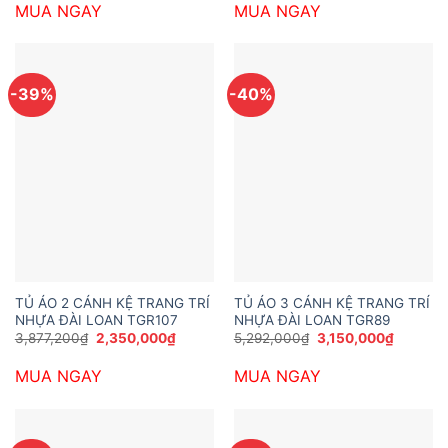
MUA NGAY
MUA NGAY
3,700,000₫.
là:
4,600,000₫.
là:
1,990,000₫.
3,050,
-39%
-40%
TỦ ÁO 2 CÁNH KỆ TRANG TRÍ
TỦ ÁO 3 CÁNH KỆ TRANG TRÍ
NHỰA ĐÀI LOAN TGR107
NHỰA ĐÀI LOAN TGR89
Giá
Giá
Giá
Giá
3,877,200
₫
2,350,000
₫
5,292,000
₫
3,150,000
₫
gốc
hiện
gốc
hiện
là:
tại
là:
tại
MUA NGAY
MUA NGAY
3,877,200₫.
là:
5,292,000₫.
là:
2,350,000₫.
3,150,0