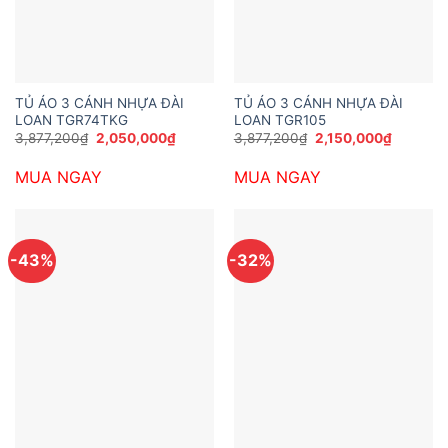
TỦ ÁO 3 CÁNH NHỰA ĐÀI
TỦ ÁO 3 CÁNH NHỰA ĐÀI
LOAN TGR74TKG
LOAN TGR105
Giá
Giá
Giá
Giá
3,877,200
₫
2,050,000
₫
3,877,200
₫
2,150,000
₫
gốc
hiện
gốc
hiện
là:
tại
là:
tại
MUA NGAY
MUA NGAY
3,877,200₫.
là:
3,877,200₫.
là:
2,050,000₫.
2,150,00
-43%
-32%