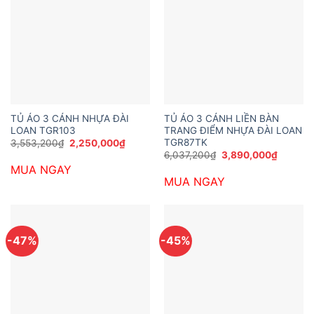
TỦ ÁO 3 CÁNH NHỰA ĐÀI
TỦ ÁO 3 CÁNH LIỀN BÀN
LOAN TGR103
TRANG ĐIỂM NHỰA ĐÀI LOAN
TGR87TK
Giá
Giá
3,553,200
₫
2,250,000
₫
gốc
hiện
Giá
Giá
6,037,200
₫
3,890,000
₫
là:
tại
gốc
hiện
MUA NGAY
3,553,200₫.
là:
là:
tại
2,250,000₫.
MUA NGAY
6,037,200₫.
là:
3,890,0
-47%
-45%