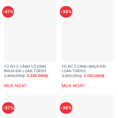
-41%
-39%
TỦ ÁO 3 CÁNH CÓ KÍNH
TỦ ÁO 3 CÁNH NHỰA ĐÀI
NHỰA ĐÀI LOAN TGR101
LOAN TGR102
Giá
Giá
Giá
Giá
3,900,000
₫
2,290,000
₫
3,553,200
₫
2,150,000
₫
gốc
hiện
gốc
hiện
là:
tại
là:
tại
MUA NGAY
MUA NGAY
3,900,000₫.
là:
3,553,200₫.
là:
2,290,000₫.
2,150,0
-37%
-36%