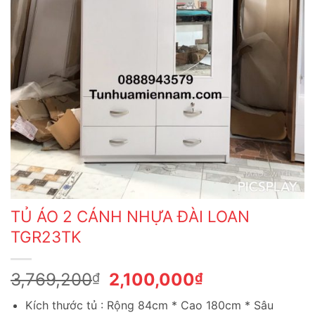
TỦ ÁO 2 CÁNH NHỰA ĐÀI LOAN
TGR23TK
Giá
Giá
3,769,200
2,100,000
₫
₫
gốc
hiện
Kích thước tủ : Rộng 84cm * Cao 180cm * Sâu
là:
tại