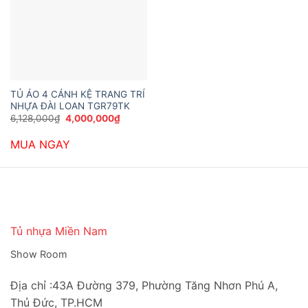
TỦ ÁO 4 CÁNH KỆ TRANG TRÍ
NHỰA ĐÀI LOAN TGR79TK
Giá
Giá
6,128,000
₫
4,000,000
₫
gốc
hiện
là:
tại
MUA NGAY
6,128,000₫.
là:
4,000,000₫.
Tủ nhựa Miền Nam
Show Room
Địa chỉ :43A Đường 379, Phường Tăng Nhơn Phú A,
Thủ Đức, TP.HCM