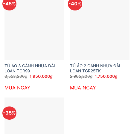
-45%
-40%
TỦ ÁO 3 CÁNH NHỰA ĐÀI
TỦ ÁO 2 CÁNH NHỰA ĐÀI
LOAN TGR99
LOAN TGR25TK
Giá
Giá
Giá
Giá
3,553,200
₫
1,950,000
₫
2,905,200
₫
1,750,000
₫
gốc
hiện
gốc
hiện
là:
tại
là:
tại
MUA NGAY
MUA NGAY
3,553,200₫.
là:
2,905,200₫.
là:
1,950,000₫.
1,750,00
-35%