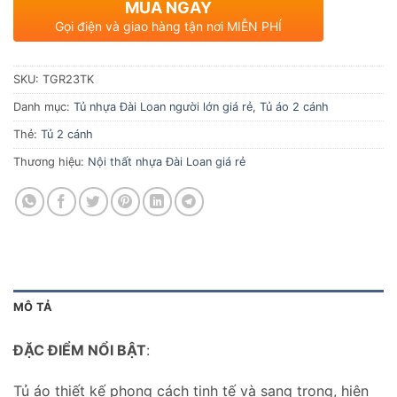
MUA NGAY
Gọi điện và giao hàng tận nơi MIỄN PHÍ
SKU:
TGR23TK
Danh mục:
Tủ nhựa Đài Loan người lớn giá rẻ
,
Tủ áo 2 cánh
Thẻ:
Tủ 2 cánh
Thương hiệu:
Nội thất nhựa Đài Loan giá rẻ
MÔ TẢ
ĐẶC ĐIỂM NỔI BẬT
:
Tủ áo thiết kế phong cách tinh tế và sang trọng, hiện