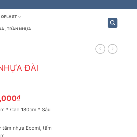
COPLAST
ĐÁ, TRẦN NHỰA
NHỰA ĐÀI
Giá
0,000
₫
hiện
4cm * Cao 180cm * Sâu
tại
,200₫.
là:
1,940,000₫.
từ tấm nhựa Ecomi, tấm
èm