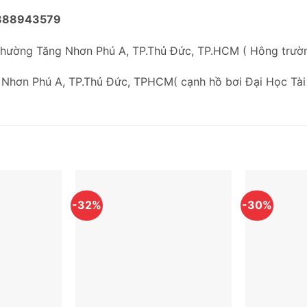
888943579
Phường Tăng Nhơn Phú A, TP.Thủ Đức, TP.HCM ( Hông trư
 Nhơn Phú A, TP.Thủ Đức, TPHCM( cạnh hồ bơi Đại Học Tài
-32%
-30%