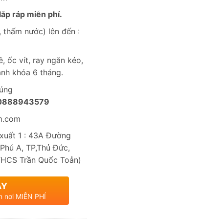
ắp ráp miễn phí.
 thấm nước) lên đến :
, ốc vít, ray ngăn kéo,
nh khóa 6 tháng.
húng
0888943579
m.com
uất 1 : 43A Đường
Phú A, TP,Thủ Đức,
THCS Trần Quốc Toản)
AY
n nơi MIỄN PHÍ