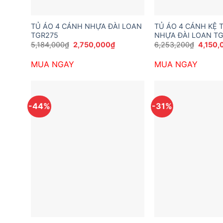
TỦ ÁO 4 CÁNH NHỰA ĐÀI LOAN
TỦ ÁO 4 CÁNH KỆ 
TGR275
NHỰA ĐÀI LOAN T
Giá
Giá
Giá
5,184,000
₫
2,750,000
₫
6,253,200
₫
4,150,
gốc
hiện
gốc
là:
tại
là:
MUA NGAY
MUA NGAY
5,184,000₫.
là:
6,253,
2,750,000₫.
-44%
-31%