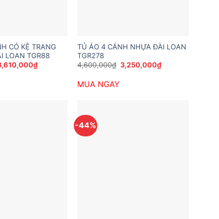
NH CÓ KỆ TRANG
TỦ ÁO 4 CÁNH NHỰA ĐÀI LOAN
ÀI LOAN TGR88
TGR278
Giá
Giá
Giá
Giá
3,610,000
₫
4,600,000
₫
3,250,000
₫
gốc
hiện
gốc
hiện
à:
tại
là:
tại
MUA NGAY
5,173,200₫.
là:
4,600,000₫.
là:
3,610,000₫.
3,250,000₫.
-44%