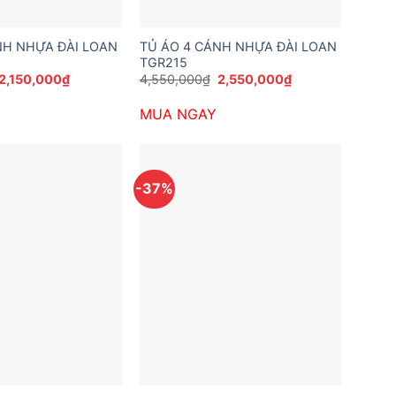
NH NHỰA ĐÀI LOAN
TỦ ÁO 4 CÁNH NHỰA ĐÀI LOAN
TGR215
Giá
Giá
Giá
Giá
2,150,000
₫
4,550,000
₫
2,550,000
₫
gốc
hiện
gốc
hiện
là:
tại
là:
tại
MUA NGAY
3,553,200₫.
là:
4,550,000₫.
là:
2,150,000₫.
2,550,000₫.
-37%