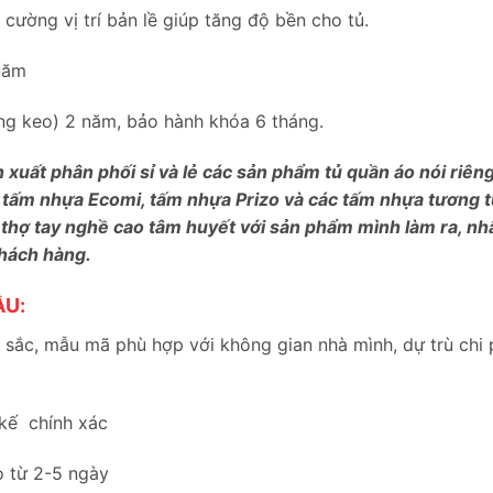
ường vị trí bản lề giúp tăng độ bền cho tủ.
năm
bung keo) 2 năm, bảo hành khóa 6 tháng.
n xuất phân phối sỉ và lẻ các sản phẩm tủ quần áo nói riê
 tấm nhựa Ecomi, tấm nhựa Prizo và các tấm nhựa tương tự
 thợ tay nghề cao tâm huyết với sản phẩm mình làm ra, nh
khách hàng.
ẦU:
sắc, mẫu mã phù hợp với không gian nhà mình, dự trù chi 
 kế chính xác
o từ 2-5 ngày