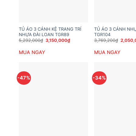
TỦ ÁO 3 CÁNH KỆ TRANG TRÍ
TỦ ÁO 3 CÁNH NHỰ
NHỰA ĐÀI LOAN TGR89
TGR104
Giá
Giá
Giá
5,292,000
₫
3,150,000
₫
3,769,200
₫
2,050,
gốc
hiện
gốc
là:
tại
là:
MUA NGAY
MUA NGAY
5,292,000₫.
là:
3,769,
3,150,000₫.
-47%
-34%