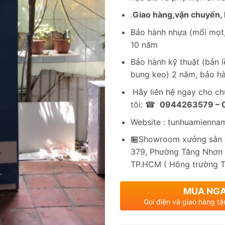
.
Giao hàng,vận chuyển, l
Bảo hành nhựa (mối mọt,
10 năm
Bảo hành kỹ thuật (bản lề
bung keo) 2 năm, bảo hà
Hãy liên hệ ngay cho c
tôi: ☎
0944263579 –
Website : tunhuamienna
🏪Showroom xưởng sản x
379, Phường Tăng Nhơn 
TP.HCM ( Hông trường 
MUA NG
Gọi điện và giao hàng tậ