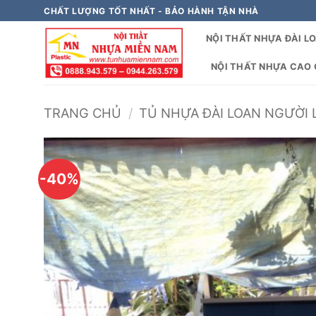
Bỏ
CHẤT LƯỢNG TỐT NHẤT - BẢO HÀNH TẬN NHÀ
qua
NỘI THẤT NHỰA ĐÀI L
nội
dung
NỘI THẤT NHỰA CAO C
TRANG CHỦ
/
TỦ NHỰA ĐÀI LOAN NGƯỜI 
-40%