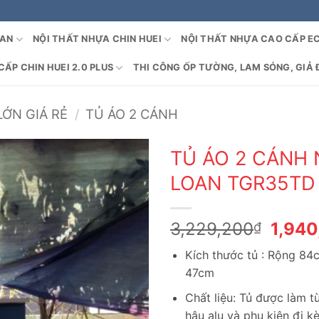
OAN
NỘI THẤT NHỰA CHIN HUEI
NỘI THẤT NHỰA CAO CẤP E
ẤP CHIN HUEI 2.0 PLUS
THI CÔNG ỐP TƯỜNG, LAM SÓNG, GIẢ 
LỚN GIÁ RẺ
/
TỦ ÁO 2 CÁNH
TỦ ÁO 2 CÁNH 
LOAN TGR35TD
Giá
3,229,200
1,94
₫
gốc
Kích thước tủ : Rộng 8
là:
47cm
3,229
Chất liệu: Tủ được làm 
hậu alu và phụ kiện đi k