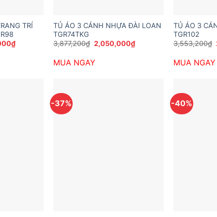
TRANG TRÍ
TỦ ÁO 3 CÁNH NHỰA ĐÀI LOAN
TỦ ÁO 3 CÁ
GR98
TGR74TKG
TGR102
Giá
Giá
Giá
000
₫
3,877,200
₫
2,050,000
₫
3,553,200
₫
hiện
gốc
hiện
tại
là:
tại
MUA NGAY
MUA NGAY
200₫.
là:
3,877,200₫.
là:
4,150,000₫.
2,050,000₫.
-37%
-40%