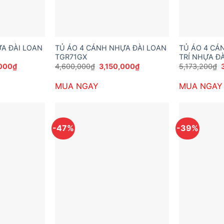
A ĐÀI LOAN
TỦ ÁO 4 CÁNH NHỰA ĐÀI LOAN
TỦ ÁO 4 CÁ
TGR71GX
TRÍ NHỰA Đ
Giá
Giá
Giá
000
₫
4,600,000
₫
3,150,000
₫
5,173,200
₫
hiện
gốc
hiện
tại
là:
tại
l
MUA NGAY
MUA NGAY
200₫.
là:
4,600,000₫.
là:
2,050,000₫.
3,150,000₫.
-47%
-39%