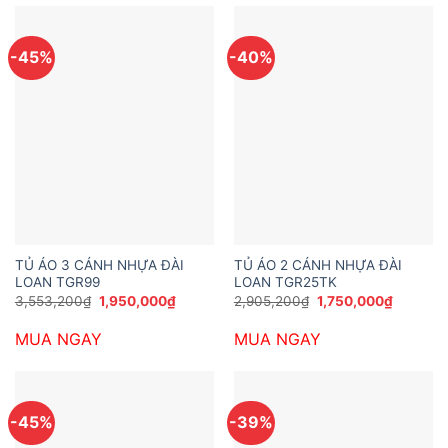
-45%
-40%
TỦ ÁO 3 CÁNH NHỰA ĐÀI
TỦ ÁO 2 CÁNH NHỰA ĐÀI
LOAN TGR99
LOAN TGR25TK
Giá
Giá
Giá
Giá
3,553,200
₫
1,950,000
₫
2,905,200
₫
1,750,000
₫
gốc
hiện
gốc
hiện
là:
tại
là:
tại
MUA NGAY
MUA NGAY
3,553,200₫.
là:
2,905,200₫.
là:
1,950,000₫.
1,750,00
-45%
-39%