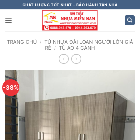
Bỏ
CHẤT LƯỢNG TỐT NHẤT - BẢO HÀNH TẬN NHÀ
qua
nội
dung
TRANG CHỦ
/
TỦ NHỰA ĐÀI LOAN NGƯỜI LỚN GIÁ
RẺ
/
TỦ ÁO 4 CÁNH
-38%