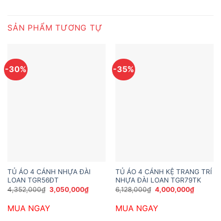
SẢN PHẨM TƯƠNG TỰ
-30%
-35%
TỦ ÁO 4 CÁNH NHỰA ĐÀI
TỦ ÁO 4 CÁNH KỆ TRANG TRÍ
LOAN TGR56ĐT
NHỰA ĐÀI LOAN TGR79TK
Giá
Giá
Giá
Giá
4,352,000
₫
3,050,000
₫
6,128,000
₫
4,000,000
₫
gốc
hiện
gốc
hiện
là:
tại
là:
tại
MUA NGAY
MUA NGAY
4,352,000₫.
là:
6,128,000₫.
là:
3,050,000₫.
4,000,0