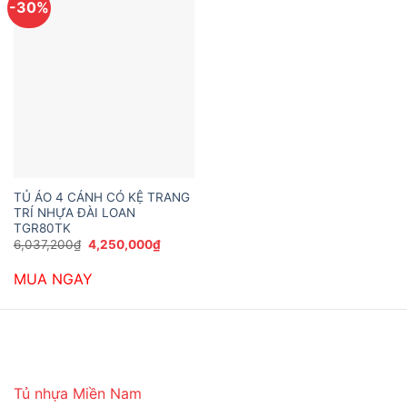
-30%
TỦ ÁO 4 CÁNH CÓ KỆ TRANG
TRÍ NHỰA ĐÀI LOAN
TGR80TK
Giá
Giá
6,037,200
₫
4,250,000
₫
gốc
hiện
là:
tại
MUA NGAY
6,037,200₫.
là:
4,250,000₫.
Tủ nhựa Miền Nam