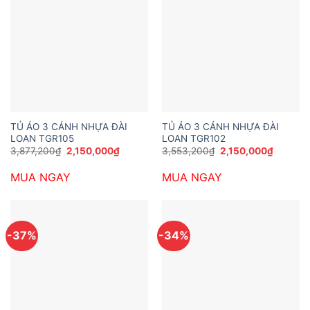
TỦ ÁO 3 CÁNH NHỰA ĐÀI
TỦ ÁO 3 CÁNH NHỰA ĐÀI
LOAN TGR105
LOAN TGR102
Giá
Giá
Giá
Giá
3,877,200
₫
2,150,000
₫
3,553,200
₫
2,150,000
₫
gốc
hiện
gốc
hiện
là:
tại
là:
tại
MUA NGAY
MUA NGAY
3,877,200₫.
là:
3,553,200₫.
là:
2,150,000₫.
2,150,0
-37%
-34%