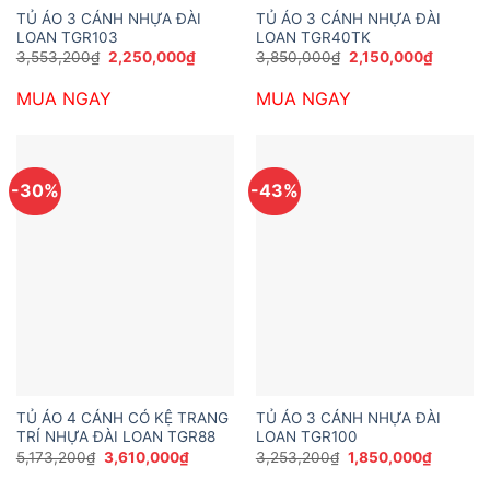
TỦ ÁO 3 CÁNH NHỰA ĐÀI
TỦ ÁO 3 CÁNH NHỰA ĐÀI
LOAN TGR103
LOAN TGR40TK
Giá
Giá
Giá
Giá
3,553,200
₫
2,250,000
₫
3,850,000
₫
2,150,000
₫
gốc
hiện
gốc
hiện
là:
tại
là:
tại
MUA NGAY
MUA NGAY
3,553,200₫.
là:
3,850,000₫.
là:
2,250,000₫.
2,150,0
-30%
-43%
TỦ ÁO 4 CÁNH CÓ KỆ TRANG
TỦ ÁO 3 CÁNH NHỰA ĐÀI
TRÍ NHỰA ĐÀI LOAN TGR88
LOAN TGR100
Giá
Giá
Giá
Giá
5,173,200
₫
3,610,000
₫
3,253,200
₫
1,850,000
₫
gốc
hiện
gốc
hiện
là:
tại
là:
tại