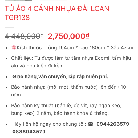
TỦ ÁO 4 CÁNH NHỰA ĐÀI LOAN
TGR138
Giá
Giá
4,448,000
2,750,000
₫
₫
gốc
hiện
Kích thước : rộng 164cm * cao 180cm * Sâu 47cm
là:
tại
4,448,000₫.
là:
Chất liệu: Tủ được làm từ tấm nhựa Ecomi, tấm hậu
2,750,000₫.
alu và phụ kiện đi kèm
.
Giao hàng,vận chuyển, lắp ráp miễn phí.
Bảo hành nhựa (mối mọt, thấm nước) lên đến : 10
năm
Bảo hành kỹ thuật (bản lề, ốc vít, ray ngăn kéo,
bung keo) 2 năm, bảo hành khóa 6 tháng.
Hãy liên hệ ngay cho chúng tôi: ☎
0944263579 –
0888943579