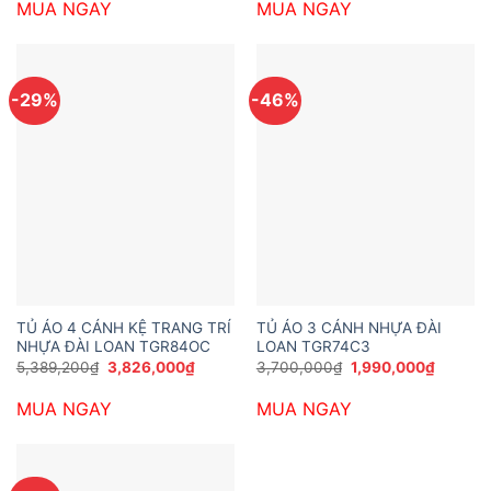
MUA NGAY
MUA NGAY
5,173,200₫.
là:
3,253,200₫.
là:
3,610,000₫.
1,850,0
-29%
-46%
TỦ ÁO 4 CÁNH KỆ TRANG TRÍ
TỦ ÁO 3 CÁNH NHỰA ĐÀI
NHỰA ĐÀI LOAN TGR84OC
LOAN TGR74C3
Giá
Giá
Giá
Giá
5,389,200
₫
3,826,000
₫
3,700,000
₫
1,990,000
₫
gốc
hiện
gốc
hiện
là:
tại
là:
tại
MUA NGAY
MUA NGAY
5,389,200₫.
là:
3,700,000₫.
là:
3,826,000₫.
1,990,0