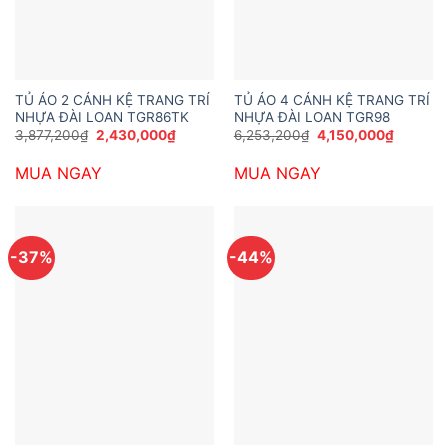
TỦ ÁO 2 CÁNH KỆ TRANG TRÍ
TỦ ÁO 4 CÁNH KỆ TRANG TRÍ
NHỰA ĐÀI LOAN TGR86TK
NHỰA ĐÀI LOAN TGR98
Giá
Giá
Giá
Giá
3,877,200
₫
2,430,000
₫
6,253,200
₫
4,150,000
₫
gốc
hiện
gốc
hiện
là:
tại
là:
tại
MUA NGAY
MUA NGAY
3,877,200₫.
là:
6,253,200₫.
là:
2,430,000₫.
4,150,0
-37%
-44%