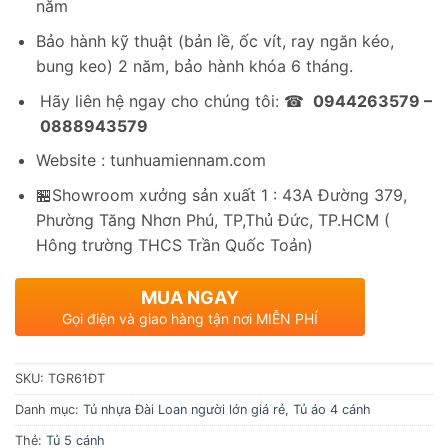
năm
Bảo hành kỹ thuật (bản lề, ốc vít, ray ngăn kéo,
bung keo) 2 năm, bảo hành khóa 6 tháng.
Hãy liên hệ ngay cho chúng tôi: ☎
0944263579 –
0888943579
Website : tunhuamiennam.com
🏪Showroom xưởng sản xuất 1 : 43A Đường 379,
Phường Tăng Nhơn Phú, TP,Thủ Đức, TP.HCM (
Hông trường THCS Trần Quốc Toản)
MUA NGAY
Gọi điện và giao hàng tận nơi MIỄN PHÍ
SKU:
TGR61ĐT
Danh mục:
Tủ nhựa Đài Loan người lớn giá rẻ
,
Tủ áo 4 cánh
Thẻ:
Tủ 5 cánh