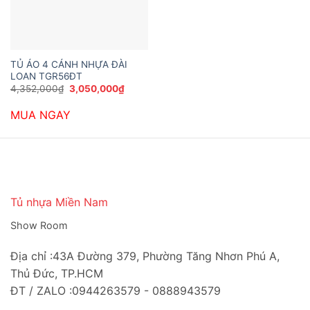
TỦ ÁO 4 CÁNH NHỰA ĐÀI
LOAN TGR56ĐT
Giá
Giá
4,352,000
₫
3,050,000
₫
gốc
hiện
là:
tại
MUA NGAY
4,352,000₫.
là:
3,050,000₫.
Tủ nhựa Miền Nam
Show Room
Địa chỉ :43A Đường 379, Phường Tăng Nhơn Phú A,
Thủ Đức, TP.HCM
ĐT / ZALO :0944263579 - 0888943579