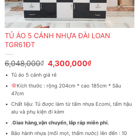
TỦ ÁO 5 CÁNH NHỰA ĐÀI LOAN
TGR61ĐT
Giá
Giá
6,048,000
4,300,000
₫
₫
gốc
hiện
Tủ áo 5 cánh giá rẻ
là:
tại
6,048,000₫.
là:
Kích thước : rộng 204cm * cao 185cm * Sâu
4,300,000₫.
47cm
Chất liệu: Tủ được làm từ tấm nhựa Ecomi, tấm hậu
alu và phụ kiện đi kèm
.
Giao hàng,vận chuyển, lắp ráp miễn phí.
Bảo hành nhựa (mối mọt, thấm nước) lên đến : 10