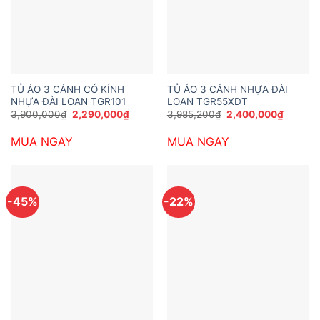
TỦ ÁO 3 CÁNH CÓ KÍNH
TỦ ÁO 3 CÁNH NHỰA ĐÀI
NHỰA ĐÀI LOAN TGR101
LOAN TGR55XDT
Giá
Giá
Giá
Giá
3,900,000
₫
2,290,000
₫
3,985,200
₫
2,400,000
₫
gốc
hiện
gốc
hiện
là:
tại
là:
tại
MUA NGAY
MUA NGAY
3,900,000₫.
là:
3,985,200₫.
là:
2,290,000₫.
2,400,
-45%
-22%