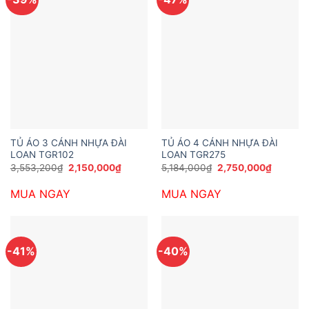
TỦ ÁO 3 CÁNH NHỰA ĐÀI
TỦ ÁO 4 CÁNH NHỰA ĐÀI
LOAN TGR102
LOAN TGR275
Giá
Giá
Giá
Giá
3,553,200
₫
2,150,000
₫
5,184,000
₫
2,750,000
₫
gốc
hiện
gốc
hiện
là:
tại
là:
tại
MUA NGAY
MUA NGAY
3,553,200₫.
là:
5,184,000₫.
là:
2,150,000₫.
2,750,0
-41%
-40%