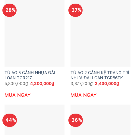
-28%
-37%
TỦ ÁO 5 CÁNH NHỰA ĐÀI
TỦ ÁO 2 CÁNH KỆ TRANG TRÍ
LOAN TGR217
NHỰA ĐÀI LOAN TGR86TK
Giá
Giá
Giá
Giá
5,800,000
₫
4,200,000
₫
3,877,200
₫
2,430,000
₫
gốc
hiện
gốc
hiện
là:
tại
là:
tại
MUA NGAY
MUA NGAY
5,800,000₫.
là:
3,877,200₫.
là:
4,200,000₫.
2,430,0
-44%
-36%