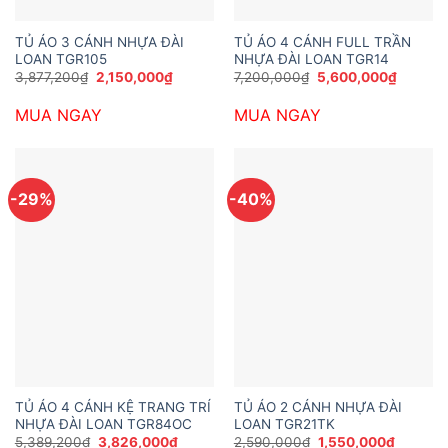
TỦ ÁO 3 CÁNH NHỰA ĐÀI
TỦ ÁO 4 CÁNH FULL TRẦN
LOAN TGR105
NHỰA ĐÀI LOAN TGR14
Giá
Giá
Giá
Giá
3,877,200
₫
2,150,000
₫
7,200,000
₫
5,600,000
₫
gốc
hiện
gốc
hiện
là:
tại
là:
tại
MUA NGAY
MUA NGAY
3,877,200₫.
là:
7,200,000₫.
là:
2,150,000₫.
5,600,0
-29%
-40%
TỦ ÁO 4 CÁNH KỆ TRANG TRÍ
TỦ ÁO 2 CÁNH NHỰA ĐÀI
NHỰA ĐÀI LOAN TGR84OC
LOAN TGR21TK
Giá
Giá
Giá
Giá
5,389,200
₫
3,826,000
₫
2,590,000
₫
1,550,000
₫