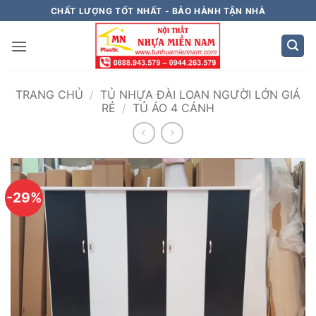
Bỏ
CHẤT LƯỢNG TỐT NHẤT - BẢO HÀNH TẬN NHÀ
qua
nội
dung
TRANG CHỦ
/
TỦ NHỰA ĐÀI LOAN NGƯỜI LỚN GIÁ
RẺ
/
TỦ ÁO 4 CÁNH
-29%