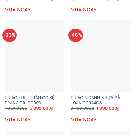
gốc
hiện
gốc
hiện
là:
tại
là:
tại
MUA NGAY
MUA NGAY
5,389,200₫.
là:
2,590,000₫.
là:
3,826,000₫.
1,550,0
-23%
-46%
TỦ ÁO FULL TRẦN CÓ KỆ
TỦ ÁO 3 CÁNH NHỰA ĐÀI
TRANG TRÍ TGR93
LOAN TGR74C3
Giá
Giá
Giá
Giá
7,020,000
₫
5,392,000
₫
3,700,000
₫
1,990,000
₫
gốc
hiện
gốc
hiện
là:
tại
là:
tại
MUA NGAY
MUA NGAY
7,020,000₫.
là:
3,700,000₫.
là:
5,392,000₫.
1,990,0