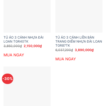
TỦ ÁO 3 CÁNH NHỰA ĐÀI
TỦ ÁO 3 CÁNH LIỀN BÀN
LOAN TGR40TK
TRANG ĐIỂM NHỰA ĐÀI LOAN
TGR87TK
Giá
Giá
3,850,000
₫
2,150,000
₫
gốc
hiện
Giá
Giá
6,037,200
₫
3,890,000
₫
là:
tại
gốc
hiện
MUA NGAY
3,850,000₫.
là:
là:
tại
2,150,000₫.
MUA NGAY
6,037,200₫.
là:
3,890,0
-30%