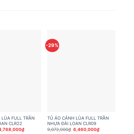
-29%
 LÙA FULL TRẦN
TỦ ÁO CÁNH LÙA FULL TRẦN
OAN CLR22
NHỰA ĐÀI LOAN CLR09
Giá
Giá
Giá
Giá
4,768,000
₫
9,072,000
₫
6,460,000
₫
gốc
hiện
gốc
hiện