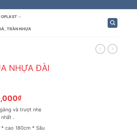
COPLAST
ĐÁ, TRẦN NHỰA
ÙA NHỰA ĐÀI
Giá
0,000
₫
hiện
 gàng và trượt nhẹ
tại
nhất .
,000₫.
là:
2,300,000₫.
 * cao 180cm * Sâu