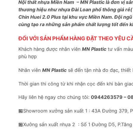
Nội thất nhựa Miền Nam – MN Plastic là đơn vị sả
thương hiệu như nhựa Đài Loan phổ thông giá rẻ(
Chin Huei 2.0 Plus tại khu vực Miền Nam. Đội ngũ
cùng tạo ra những sản phẩm chất lượng tốt đến 
ĐỐI VỚI SẢN PHẨM HÀNG ĐẶT THEO YÊU C
Khách hàng được nhân viên
MN Plastic
tư vấn màu 
phù hợp
Nhân viên
MN Plastic
sẽ đến tận nhà đo đạc, thiết
Thời gian thi công từ khi nhận cọc đến khi bàn gia
Hãy liên hệ ngay cho chúng tôi:
0944263579 –
0
🏪Showroom xưởng sản xuất 1 : 43A Đường 379, 
🏪Xưởng sản xuất nhựa 2 : Số 1 Đường D5, P.Tăng