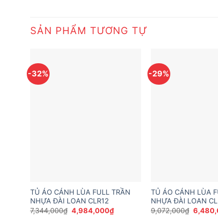
SẢN PHẨM TƯƠNG TỰ
-32%
-29%
TỦ ÁO CÁNH LÙA FULL TRẦN
TỦ ÁO CÁNH LÙA F
NHỰA ĐÀI LOAN CLR12
NHỰA ĐÀI LOAN CL
Giá
Giá
Giá
7,344,000
₫
4,984,000
₫
9,072,000
₫
6,480
gốc
hiện
gốc