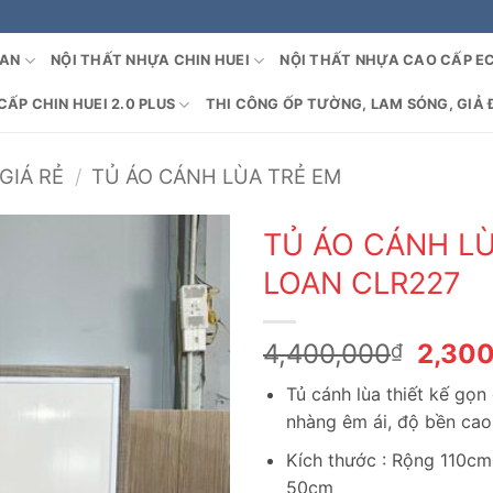
OAN
NỘI THẤT NHỰA CHIN HUEI
NỘI THẤT NHỰA CAO CẤP E
ẤP CHIN HUEI 2.0 PLUS
THI CÔNG ỐP TƯỜNG, LAM SÓNG, GIẢ 
GIÁ RẺ
/
TỦ ÁO CÁNH LÙA TRẺ EM
TỦ ÁO CÁNH L
LOAN CLR227
Giá
4,400,000
2,30
₫
gốc
Tủ cánh lùa thiết kế gọn
là:
nhàng êm ái, độ bền cao 
4,400
Kích thước : Rộng 110cm
50cm