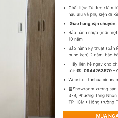
Chất liệu: Tủ được làm 
hậu alu và phụ kiện đi k
.
Giao hàng,vận chuyển, l
Bảo hành nhựa (mối mọt,
10 năm
Bảo hành kỹ thuật (bản lề
bung keo) 2 năm, bảo hà
Hãy liên hệ ngay cho c
tôi: ☎
0944263579 –
Website : tunhuamienna
🏪Showroom xưởng sản x
379, Phường Tăng Nhơn 
TP.HCM ( Hông trường 
MUA NG