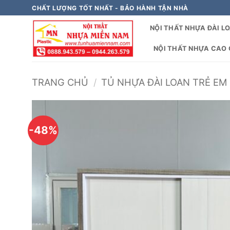
Bỏ
CHẤT LƯỢNG TỐT NHẤT - BẢO HÀNH TẬN NHÀ
qua
NỘI THẤT NHỰA ĐÀI L
nội
dung
NỘI THẤT NHỰA CAO C
TRANG CHỦ
/
TỦ NHỰA ĐÀI LOAN TRẺ EM 
-48%