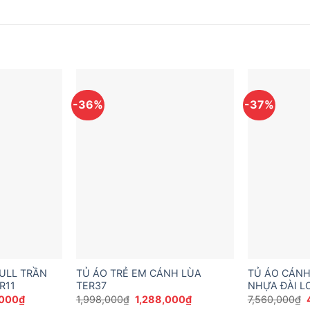
-36%
-37%
ULL TRẦN
TỦ ÁO TRẺ EM CÁNH LÙA
TỦ ÁO CÁNH
R11
TER37
NHỰA ĐÀI L
Giá
Giá
Giá
,000
₫
1,998,000
₫
1,288,000
₫
7,560,000
₫
hiện
gốc
hiện