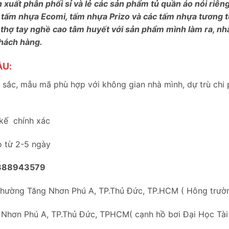
n xuất phân phối sỉ và lẻ các sản phẩm tủ quần áo nói riê
 tấm nhựa Ecomi, tấm nhựa Prizo và các tấm nhựa tương tự
 thợ tay nghề cao tâm huyết với sản phẩm mình làm ra, nh
khách hàng.
ẦU:
sắc, mẫu mã phù hợp với không gian nhà mình, dự trù chi 
 kế chính xác
o từ 2-5 ngày
888943579
Phường Tăng Nhơn Phú A, TP.Thủ Đức, TP.HCM ( Hông trư
 Nhơn Phú A, TP.Thủ Đức, TPHCM( cạnh hồ bơi Đại Học Tài