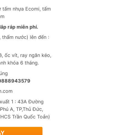
từ tấm nhựa Ecomi, tấm
èm
ắp ráp miễn phí.
 thấm nước) lên đến :
, ốc vít, ray ngăn kéo,
nh khóa 6 tháng.
húng
0888943579
m.com
uất 1 : 43A Đường
Phú A, TP,Thủ Đức,
THCS Trần Quốc Toản)
AY