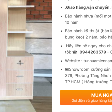
.
Giao hàng,vận chuyển, l
Bảo hành nhựa (mối mọt,
10 năm
Bảo hành kỹ thuật (bản lề
bung keo) 2 năm, bảo hà
Hãy liên hệ ngay cho c
tôi: ☎
0944263579 –
Website : tunhuamienna
🏪Showroom xưởng sản x
379, Phường Tăng Nhơn 
TP.HCM ( Hông trường 
MUA NG
Gọi điện và giao hàng tậ