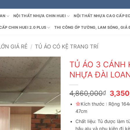
OAN
NỘI THẤT NHỰA CHIN HUEI
NỘI THẤT NHỰA CAO CẤP E
ẤP CHIN HUEI 2.0 PLUS
THI CÔNG ỐP TƯỜNG, LAM SÓNG, GIẢ 
LỚN GIÁ RẺ
/
TỦ ÁO CÓ KỆ TRANG TRÍ
TỦ ÁO 3 CÁNH 
NHỰA ĐÀI LOA
Giá
4,860,000
3,350
₫
gốc
Kích thước : Rộng 16
là:
47cm
4,860
Chất liệu: Tủ được làm 
hậu alu và phụ kiện đi k