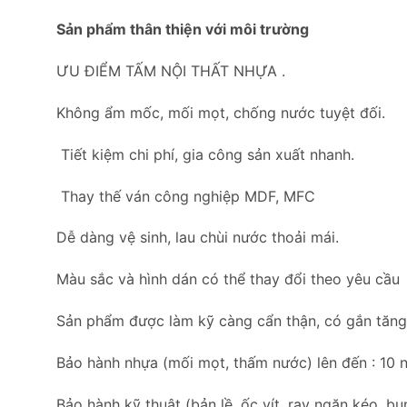
Sản phẩm thân thiện với môi trường
ƯU ĐIỂM TẤM NỘI THẤT NHỰA .
Không ẩm mốc, mối mọt, chống nước tuyệt đối.
Tiết kiệm chi phí, gia công sản xuất nhanh.
Thay thế ván công nghiệp MDF, MFC
Dễ dàng vệ sinh, lau chùi nước thoải mái.
Màu sắc và hình dán có thể thay đổi theo yêu cầu
Sản phẩm được làm kỹ càng cẩn thận, có gắn tăng c
Bảo hành nhựa (mối mọt, thấm nước) lên đến : 10 
Bảo hành kỹ thuật (bản lề, ốc vít, ray ngăn kéo, 