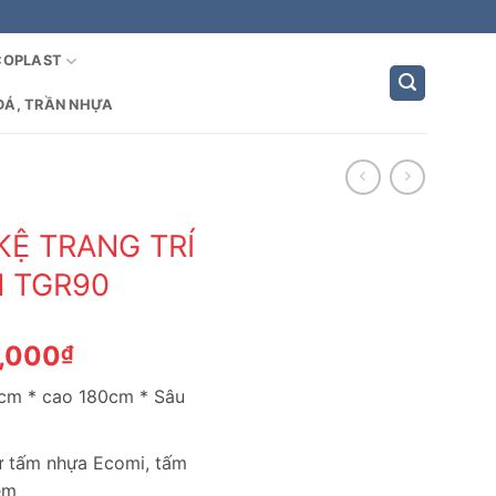
COPLAST
ĐÁ, TRẦN NHỰA
KỆ TRANG TRÍ
N TGR90
Giá
,000
₫
hiện
4cm * cao 180cm * Sâu
tại
,000₫.
là:
3,350,000₫.
từ tấm nhựa Ecomi, tấm
èm