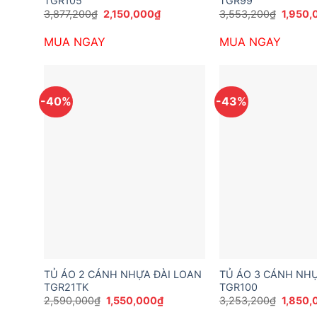
TGR105
TGR99
Giá
Giá
Giá
3,877,200
₫
2,150,000
₫
3,553,200
₫
1,950,
gốc
hiện
gốc
là:
tại
là:
MUA NGAY
MUA NGAY
3,877,200₫.
là:
3,553,
2,150,000₫.
-40%
-43%
TỦ ÁO 2 CÁNH NHỰA ĐÀI LOAN
TỦ ÁO 3 CÁNH NHỰ
TGR21TK
TGR100
Giá
Giá
Giá
2,590,000
₫
1,550,000
₫
3,253,200
₫
1,850,
gốc
hiện
gốc