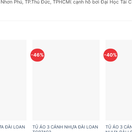
 Nhơn Phú, TP.Thủ Đức, TPHCM( cạnh hồ bơi Đại Học Tài C
-46%
-40%
A ĐÀI LOAN
TỦ ÁO 3 CÁNH NHỰA ĐÀI LOAN
TỦ ÁO 3 CÁ