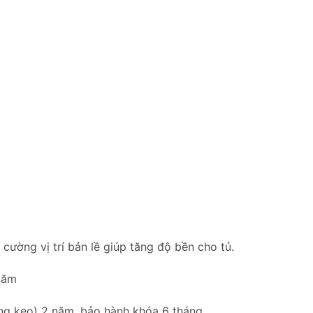
ường vị trí bản lề giúp tăng độ bền cho tủ.
năm
bung keo) 2 năm, bảo hành khóa 6 tháng.