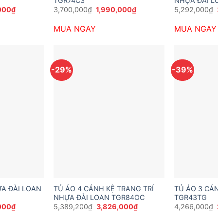
TGR74C3
NHỰA ĐÀI L
Giá
Giá
Giá
000
₫
3,700,000
₫
1,990,000
₫
5,292,000
₫
hiện
gốc
hiện
tại
là:
tại
MUA NGAY
MUA NGAY
200₫.
là:
3,700,000₫.
là:
1,950,000₫.
1,990,000₫.
-29%
-39%
A ĐÀI LOAN
TỦ ÁO 4 CÁNH KỆ TRANG TRÍ
TỦ ÁO 3 CÁ
NHỰA ĐÀI LOAN TGR84OC
TGR43TG
Giá
Giá
Giá
000
₫
5,389,200
₫
3,826,000
₫
4,266,000
₫
hiện
gốc
hiện