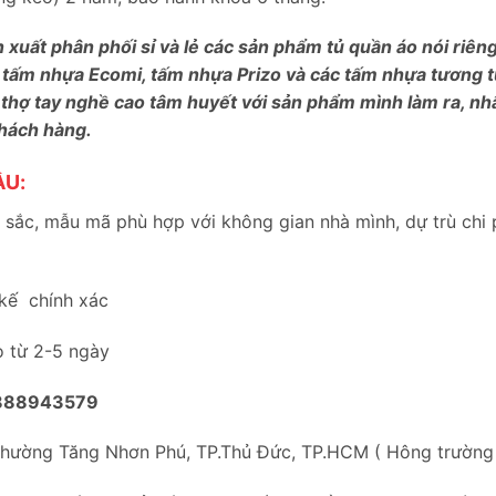
n xuất phân phối sỉ và lẻ các sản phẩm tủ quần áo nói riê
 tấm nhựa Ecomi, tấm nhựa Prizo và các tấm nhựa tương tự
 thợ tay nghề cao tâm huyết với sản phẩm mình làm ra, nh
khách hàng.
ẦU:
sắc, mẫu mã phù hợp với không gian nhà mình, dự trù chi 
 kế chính xác
o từ 2-5 ngày
888943579
Phường Tăng Nhơn Phú, TP.Thủ Đức, TP.HCM ( Hông trườn