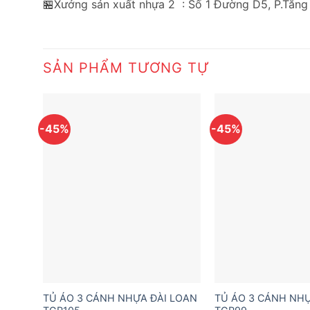
🏪Xưởng sản xuất nhựa 2 : Số 1 Đường D5, P.Tăng
SẢN PHẨM TƯƠNG TỰ
-45%
-45%
TỦ ÁO 3 CÁNH NHỰA ĐÀI LOAN
TỦ ÁO 3 CÁNH NHỰ