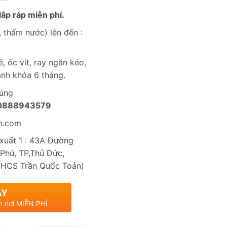
ắp ráp miễn phí.
 thấm nước) lên đến :
, ốc vít, ray ngăn kéo,
nh khóa 6 tháng.
húng
0888943579
m.com
uất 1 : 43A Đường
Phú, TP,Thủ Đức,
THCS Trần Quốc Toản)
AY
n nơi MIỄN PHÍ