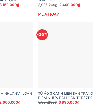
OAN TGR89
TGR55XDT
Giá
Giá
Giá
Giá
3,150,000
₫
3,985,200
₫
2,400,000
₫
gốc
hiện
gốc
hiện
là:
tại
là:
tại
MUA NGAY
5,292,000₫.
là:
3,985,200₫.
là:
3,150,000₫.
2,400,000₫.
-36%
NH NHỰA ĐÀI LOAN
TỦ ÁO 3 CÁNH LIỀN BÀN TRANG
ĐIỂM NHỰA ĐÀI LOAN TGR87TK
Giá
Giá
Giá
Giá
2,600,000
₫
6,037,200
₫
3,890,000
₫
gốc
hiện
gốc
hiện