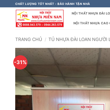
Bỏ
CHẤT LƯỢNG TỐT NHẤT - BẢO HÀNH TẬN NHÀ
qua
NỘI THẤT NHỰA ĐÀI L
nội
dung
NỘI THẤT NHỰA CAO C
TRANG CHỦ
/
TỦ NHỰA ĐÀI LOAN NGƯỜI 
-31%