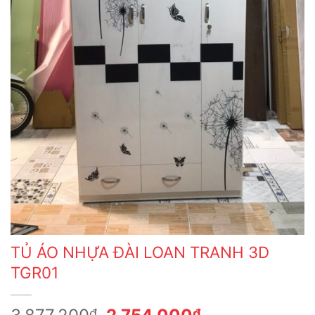
TỦ ÁO NHỰA ĐÀI LOAN TRANH 3D
TGR01
Giá
Giá
₫
₫