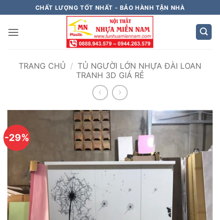
Bỏ
CHẤT LƯỢNG TỐT NHẤT - BẢO HÀNH TẬN NHÀ
qua
nội
dung
TRANG CHỦ
/
TỦ NGƯỜI LỚN NHỰA ĐÀI LOAN
TRANH 3D GIÁ RẺ
-29%