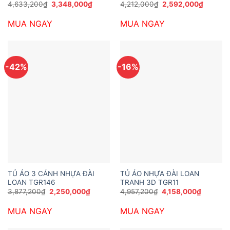
Giá
Giá
Giá
Giá
4,633,200
₫
3,348,000
₫
4,212,000
₫
2,592,000
₫
gốc
hiện
gốc
hiện
là:
tại
là:
tại
MUA NGAY
MUA NGAY
4,633,200₫.
là:
4,212,000₫.
là:
3,348,000₫.
2,592,0
-42%
-16%
TỦ ÁO 3 CÁNH NHỰA ĐÀI
TỦ ÁO NHỰA ĐÀI LOAN
LOAN TGR146
TRANH 3D TGR11
Giá
Giá
Giá
Giá
3,877,200
₫
2,250,000
₫
4,957,200
₫
4,158,000
₫
gốc
hiện
gốc
hiện
là:
tại
là:
tại
MUA NGAY
MUA NGAY
3,877,200₫.
là:
4,957,200₫.
là:
2,250,000₫.
4,158,00