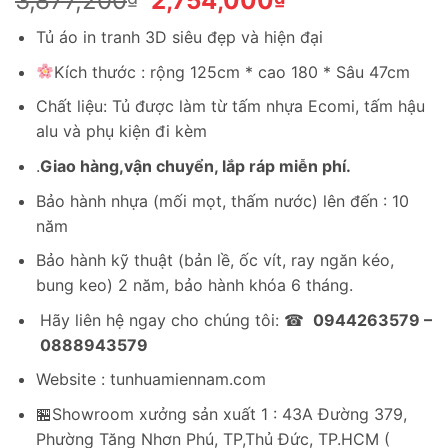
3,877,200
2,754,000
gốc
hiện
Tủ áo in tranh 3D siêu đẹp và hiện đại
là:
tại
3,877,200₫.
là:
Kích thước : rộng 125cm * cao 180 * Sâu 47cm
2,754,000₫.
Chất liệu: Tủ được làm từ tấm nhựa Ecomi, tấm hậu
alu và phụ kiện đi kèm
.
Giao hàng,vận chuyển, lắp ráp miễn phí.
Bảo hành nhựa (mối mọt, thấm nước) lên đến : 10
năm
Bảo hành kỹ thuật (bản lề, ốc vít, ray ngăn kéo,
bung keo) 2 năm, bảo hành khóa 6 tháng.
Hãy liên hệ ngay cho chúng tôi: ☎
0944263579 –
0888943579
Website : tunhuamiennam.com
🏪Showroom xưởng sản xuất 1 : 43A Đường 379,
Phường Tăng Nhơn Phú, TP,Thủ Đức, TP.HCM (