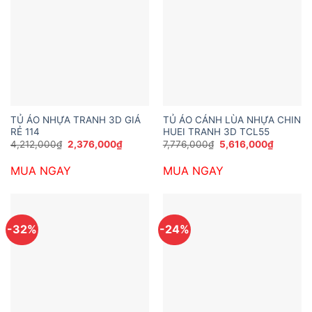
TỦ ÁO NHỰA TRANH 3D GIÁ
TỦ ÁO CÁNH LÙA NHỰA CHIN
RẺ 114
HUEI TRANH 3D TCL55
Giá
Giá
Giá
Giá
4,212,000
₫
2,376,000
₫
7,776,000
₫
5,616,000
₫
gốc
hiện
gốc
hiện
là:
tại
là:
tại
MUA NGAY
MUA NGAY
4,212,000₫.
là:
7,776,000₫.
là:
2,376,000₫.
5,616,00
-32%
-24%