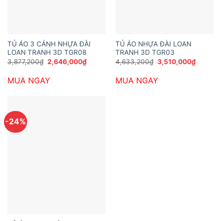
TỦ ÁO 3 CÁNH NHỰA ĐÀI
TỦ ÁO NHỰA ĐÀI LOAN
LOAN TRANH 3D TGR08
TRANH 3D TGR03
Giá
Giá
Giá
Giá
3,877,200
₫
2,646,000
₫
4,633,200
₫
3,510,000
₫
gốc
hiện
gốc
hiện
là:
tại
là:
tại
MUA NGAY
MUA NGAY
3,877,200₫.
là:
4,633,200₫.
là:
2,646,000₫.
3,510,0
-24%