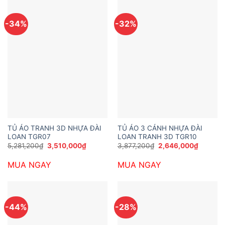
-34%
-32%
TỦ ÁO TRANH 3D NHỰA ĐÀI
TỦ ÁO 3 CÁNH NHỰA ĐÀI
LOAN TGR07
LOAN TRANH 3D TGR10
Giá
Giá
Giá
Giá
5,281,200
₫
3,510,000
₫
3,877,200
₫
2,646,000
₫
gốc
hiện
gốc
hiện
là:
tại
là:
tại
MUA NGAY
MUA NGAY
5,281,200₫.
là:
3,877,200₫.
là:
3,510,000₫.
2,646,0
-44%
-28%