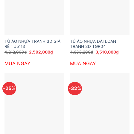
TỦ ÁO NHỰA TRANH 3D GIÁ
TỦ ÁO NHỰA ĐÀI LOAN
RẺ TU5113
TRANH 3D TGR04
Giá
Giá
Giá
Giá
4,212,000
₫
2,592,000
₫
4,633,200
₫
3,510,000
₫
gốc
hiện
gốc
hiện
là:
tại
là:
tại
MUA NGAY
MUA NGAY
4,212,000₫.
là:
4,633,200₫.
là:
2,592,000₫.
3,510,0
-25%
-32%