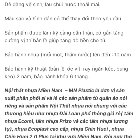
Dễ dàng vệ sinh, lau chùi nước thoải mái.
Màu sắc và hình dán có thể thay đổi theo yêu cầu
Sản phẩm được làm kỹ càng cẩn thận, có gắn tăng
cường vị trí bản lề giúp tăng độ bền cho tủ.
Bảo hành nhựa (mối mọt, thấm nước) lên đến : 10 năm
Bảo hành kỹ thuật (bản lề, ốc vít, ray ngăn kéo, bung
keo) 2 năm, bảo hành khóa 6 tháng.
Nội thất nhựa Miền Nam – MN Plastic là đơn vị sản
xuất phân phối sỉ và lẻ các sản phẩm tủ quần áo nói
riêng và sản phẩm Nội Thất nhựa nói chung với các
thương hiệu như nhựa Đài Loan phổ thông giá rẻ( tấm
nhựa Ecomi, tấm nhựa Prizo và các tấm nhựa tương
tự), nhựa Ecoplast cao cấp, nhựa Chin Huei , nhựa
Chin Huei 2.0 Plus tại khu vực Miền Nam. Đội ngũ thợ