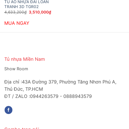
TỦ ÁO NHỰA ĐÀI LOAN
TRANH 3D TGR02
Giá
Giá
4,633,200
₫
3,510,000
₫
gốc
hiện
là:
tại
MUA NGAY
4,633,200₫.
là:
3,510,000₫.
Tủ nhựa Miền Nam
Show Room
Địa chỉ :43A Đường 379, Phường Tăng Nhơn Phú A,
Thủ Đức, TP.HCM
ĐT / ZALO :0944263579 - 0888943579