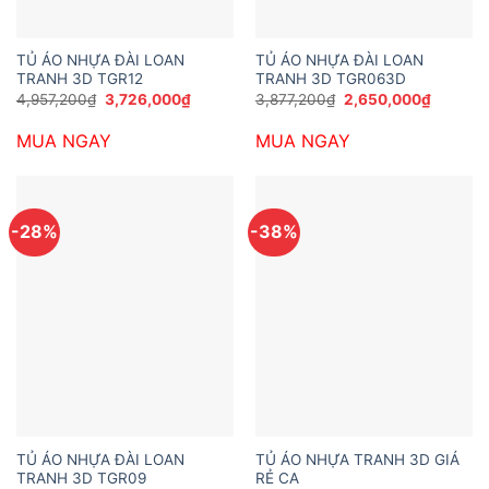
TỦ ÁO NHỰA ĐÀI LOAN
TỦ ÁO NHỰA ĐÀI LOAN
TRANH 3D TGR12
TRANH 3D TGR063D
Giá
Giá
Giá
Giá
4,957,200
₫
3,726,000
₫
3,877,200
₫
2,650,000
₫
gốc
hiện
gốc
hiện
là:
tại
là:
tại
MUA NGAY
MUA NGAY
4,957,200₫.
là:
3,877,200₫.
là:
3,726,000₫.
2,650,0
-28%
-38%
TỦ ÁO NHỰA ĐÀI LOAN
TỦ ÁO NHỰA TRANH 3D GIÁ
TRANH 3D TGR09
RẺ CA