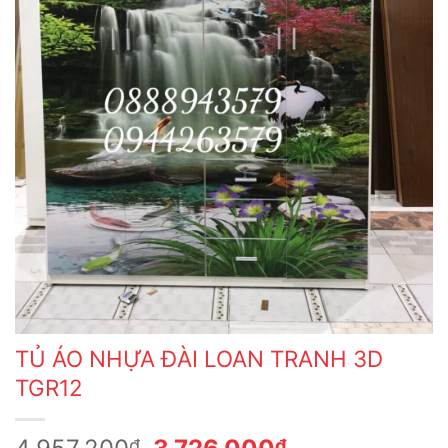
TỦ ÁO NHỰA ĐÀI LOAN TRANH 3D
TGR12
Giá
Giá
₫
₫