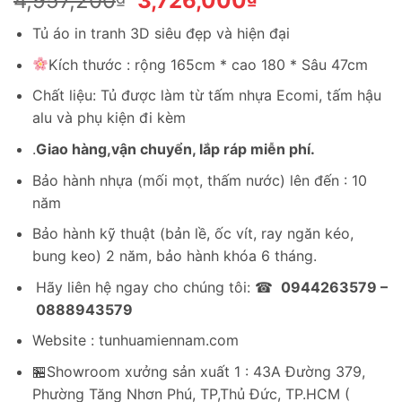
4,957,200
3,726,000
gốc
hiện
Tủ áo in tranh 3D siêu đẹp và hiện đại
là:
tại
4,957,200₫.
là:
Kích thước : rộng 165cm * cao 180 * Sâu 47cm
3,726,000₫.
Chất liệu: Tủ được làm từ tấm nhựa Ecomi, tấm hậu
alu và phụ kiện đi kèm
.
Giao hàng,vận chuyển, lắp ráp miễn phí.
Bảo hành nhựa (mối mọt, thấm nước) lên đến : 10
năm
Bảo hành kỹ thuật (bản lề, ốc vít, ray ngăn kéo,
bung keo) 2 năm, bảo hành khóa 6 tháng.
Hãy liên hệ ngay cho chúng tôi: ☎
0944263579 –
0888943579
Website : tunhuamiennam.com
🏪Showroom xưởng sản xuất 1 : 43A Đường 379,
Phường Tăng Nhơn Phú, TP,Thủ Đức, TP.HCM (