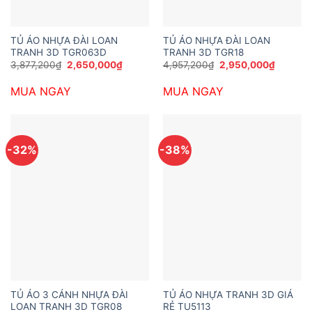
TỦ ÁO NHỰA ĐÀI LOAN
TỦ ÁO NHỰA ĐÀI LOAN
TRANH 3D TGR063D
TRANH 3D TGR18
Giá
Giá
Giá
Giá
3,877,200
₫
2,650,000
₫
4,957,200
₫
2,950,000
₫
gốc
hiện
gốc
hiện
là:
tại
là:
tại
MUA NGAY
MUA NGAY
3,877,200₫.
là:
4,957,200₫.
là:
2,650,000₫.
2,950,0
-32%
-38%
TỦ ÁO 3 CÁNH NHỰA ĐÀI
TỦ ÁO NHỰA TRANH 3D GIÁ
LOAN TRANH 3D TGR08
RẺ TU5113