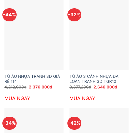
-44%
-32%
TỦ ÁO NHỰA TRANH 3D GIÁ
TỦ ÁO 3 CÁNH NHỰA ĐÀI
RẺ 114
LOAN TRANH 3D TGR10
Giá
Giá
Giá
Giá
4,212,000
₫
2,376,000
₫
3,877,200
₫
2,646,000
₫
gốc
hiện
gốc
hiện
là:
tại
là:
tại
MUA NGAY
MUA NGAY
4,212,000₫.
là:
3,877,200₫.
là:
2,376,000₫.
2,646,0
-34%
-42%