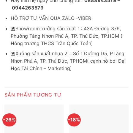
Hãy liên hệ ngay cho chúng tôi:
0888943579 –
0944263579
HỖ TRỢ TƯ VẤN QUA ZALO -VIBER
🏪Showroom xưởng sản xuất 1 : 43A Đường 379,
Phường Tăng Nhơn Phú A, TP. Thủ Đức, TP.HCM (
Hông trường THCS Trần Quốc Toản)
🏪Xưởng sản xuất nhựa 2 : Số 1 Đường D5, P.Tăng
Nhơn Phú A, TP. Thủ Đức, TPHCM( cạnh hồ bơi Đại
Học Tài Chính – Marketing)
SẢN PHẨM TƯƠNG TỰ
-26%
-18%