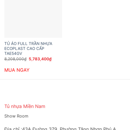
TỦ ÁO FULL TRẦN NHỰA
ECOPLAST CAO CẤP
TAE54GV
Giá
Giá
8,208,000
₫
5,783,400
₫
gốc
hiện
là:
tại
MUA NGAY
8,208,000₫.
là:
5,783,400₫.
Tủ nhựa Miền Nam
Show Room
Địa chỉ :43A Đường 379, Phường Tăng Nhơn Phú A,