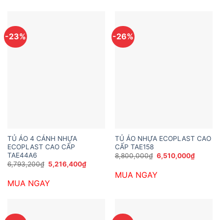
5,443,2
-23%
-26%
TỦ ÁO 4 CÁNH NHỰA
TỦ ÁO NHỰA ECOPLAST CAO
ECOPLAST CAO CẤP
CẤP TAE158
TAE44A6
Giá
Giá
8,800,000
₫
6,510,000
₫
gốc
hiện
Giá
Giá
6,793,200
₫
5,216,400
₫
là:
tại
gốc
hiện
MUA NGAY
8,800,000₫.
là:
là:
tại
6,510,0
MUA NGAY
6,793,200₫.
là:
5,216,400₫.