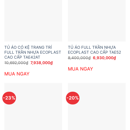
TỦ ÁO CÓ KỆ TRANG TRÍ
TỦ ÁO FULL TRẦN NHỰA
FULL TRẦN NHỰA ECOPLAST
ECOPLAST CAO CẤP TAE52
CAO CẤP TAE42AT
Giá
Giá
8,400,000
₫
6,930,000
₫
gốc
hiện
Giá
Giá
10,692,000
₫
7,938,000
₫
là:
tại
gốc
hiện
MUA NGAY
8,400,000₫.
là:
là:
tại
6,930,
MUA NGAY
10,692,000₫.
là:
7,938,000₫.
-23%
-20%