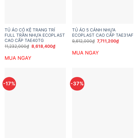
TỦ ÁO CÓ KỆ TRANG TRÍ
TỦ ÁO 5 CÁNH NHỰA
FULL TRẦN NHỰA ECOPLAST
ECOPLAST CAO CẤP TAE31AF
CAO CẤP TAE40TG
Giá
Giá
9,612,000
₫
7,711,200
₫
gốc
hiện
Giá
Giá
11,232,000
₫
8,618,400
₫
là:
tại
gốc
hiện
MUA NGAY
9,612,000₫.
là:
là:
tại
7,711,200
MUA NGAY
11,232,000₫.
là:
8,618,400₫.
-17%
-37%