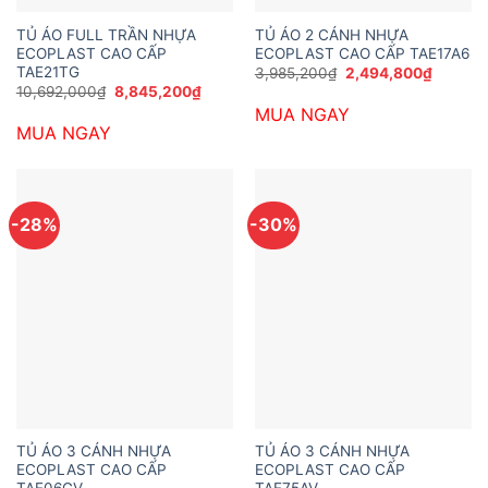
TỦ ÁO FULL TRẦN NHỰA
TỦ ÁO 2 CÁNH NHỰA
ECOPLAST CAO CẤP
ECOPLAST CAO CẤP TAE17A6
TAE21TG
Giá
Giá
3,985,200
₫
2,494,800
₫
gốc
hiện
Giá
Giá
10,692,000
₫
8,845,200
₫
là:
tại
gốc
hiện
MUA NGAY
3,985,200₫.
là:
là:
tại
2,494,8
MUA NGAY
10,692,000₫.
là:
8,845,200₫.
-28%
-30%
TỦ ÁO 3 CÁNH NHỰA
TỦ ÁO 3 CÁNH NHỰA
ECOPLAST CAO CẤP
ECOPLAST CAO CẤP
TAE06GV
TAE75AV