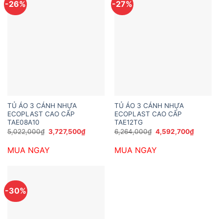
-26%
-27%
TỦ ÁO 3 CÁNH NHỰA
TỦ ÁO 3 CÁNH NHỰA
ECOPLAST CAO CẤP
ECOPLAST CAO CẤP
TAE08A10
TAE12TG
Giá
Giá
Giá
Giá
5,022,000
₫
3,727,500
₫
6,264,000
₫
4,592,700
₫
gốc
hiện
gốc
hiện
là:
tại
là:
tại
MUA NGAY
MUA NGAY
5,022,000₫.
là:
6,264,000₫.
là:
3,727,500₫.
4,592,7
-30%