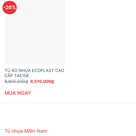
-26%
TỦ ÁO NHỰA ECOPLAST CAO
CẤP TAE158
Giá
Giá
8,800,000
₫
6,510,000
₫
gốc
hiện
là:
tại
MUA NGAY
8,800,000₫.
là:
6,510,000₫.
Tủ nhựa Miền Nam