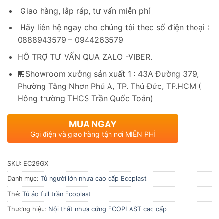
Giao hàng, lắp ráp, tư vấn miễn phí
Hãy liên hệ ngay cho chúng tôi theo số điện thoại :
0888943579 – 0944263579
HỖ TRỢ TƯ VẤN QUA ZALO -VIBER.
🏪Showroom xưởng sản xuất 1 : 43A Đường 379,
Phường Tăng Nhơn Phú A, TP. Thủ Đức, TP.HCM (
Hông trường THCS Trần Quốc Toản)
MUA NGAY
Gọi điện và giao hàng tận nơi MIỄN PHÍ
SKU:
EC29GX
Danh mục:
Tủ người lớn nhựa cao cấp Ecoplast
Thẻ:
Tủ áo full trần Ecoplast
Thương hiệu:
Nội thất nhựa cứng ECOPLAST cao cấp