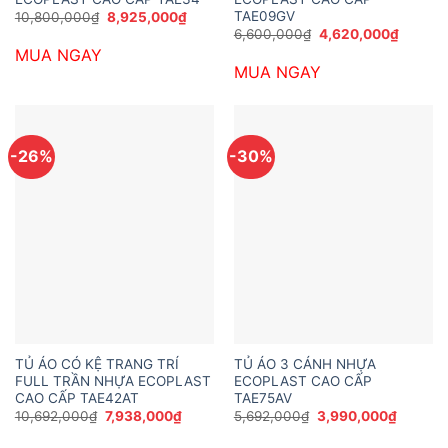
TAE09GV
Giá
Giá
10,800,000
₫
8,925,000
₫
gốc
hiện
Giá
Giá
6,600,000
₫
4,620,000
₫
là:
tại
gốc
hiện
MUA NGAY
10,800,000₫.
là:
là:
tại
8,925,000₫.
MUA NGAY
6,600,000₫.
là:
4,620,
-26%
-30%
TỦ ÁO CÓ KỆ TRANG TRÍ
TỦ ÁO 3 CÁNH NHỰA
FULL TRẦN NHỰA ECOPLAST
ECOPLAST CAO CẤP
CAO CẤP TAE42AT
TAE75AV
Giá
Giá
Giá
Giá
10,692,000
₫
7,938,000
₫
5,692,000
₫
3,990,000
₫
gốc
hiện
gốc
hiện
là:
tại
là:
tại