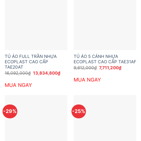
TỦ ÁO FULL TRẦN NHỰA
TỦ ÁO 5 CÁNH NHỰA
ECOPLAST CAO CẤP
ECOPLAST CAO CẤP TAE31AF
TAE20AT
Giá
Giá
9,612,000
₫
7,711,200
₫
gốc
hiện
Giá
Giá
16,092,000
₫
13,834,800
₫
là:
tại
gốc
hiện
MUA NGAY
9,612,000₫.
là:
là:
tại
7,711,200
MUA NGAY
16,092,000₫.
là:
13,834,800₫.
-29%
-25%