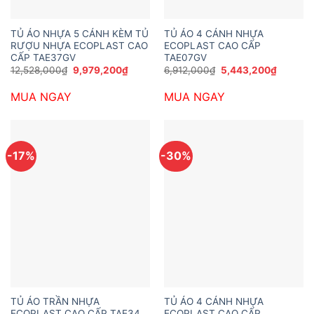
TỦ ÁO NHỰA 5 CÁNH KÈM TỦ
TỦ ÁO 4 CÁNH NHỰA
RƯỢU NHỰA ECOPLAST CAO
ECOPLAST CAO CẤP
CẤP TAE37GV
TAE07GV
Giá
Giá
Giá
Giá
12,528,000
₫
9,979,200
₫
6,912,000
₫
5,443,200
₫
gốc
hiện
gốc
hiện
là:
tại
là:
tại
MUA NGAY
MUA NGAY
12,528,000₫.
là:
6,912,000₫.
là:
9,979,200₫.
5,443,2
-17%
-30%
TỦ ÁO TRẦN NHỰA
TỦ ÁO 4 CÁNH NHỰA
ECOPLAST CAO CẤP TAE34
ECOPLAST CAO CẤP