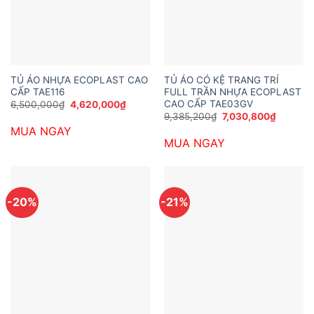
TỦ ÁO NHỰA ECOPLAST CAO
TỦ ÁO CÓ KỆ TRANG TRÍ
CẤP TAE116
FULL TRẦN NHỰA ECOPLAST
CAO CẤP TAE03GV
Giá
Giá
6,500,000
₫
4,620,000
₫
gốc
hiện
Giá
Giá
9,385,200
₫
7,030,800
₫
là:
tại
gốc
hiện
MUA NGAY
6,500,000₫.
là:
là:
tại
4,620,000₫.
MUA NGAY
9,385,200₫.
là:
7,030,8
-20%
-21%