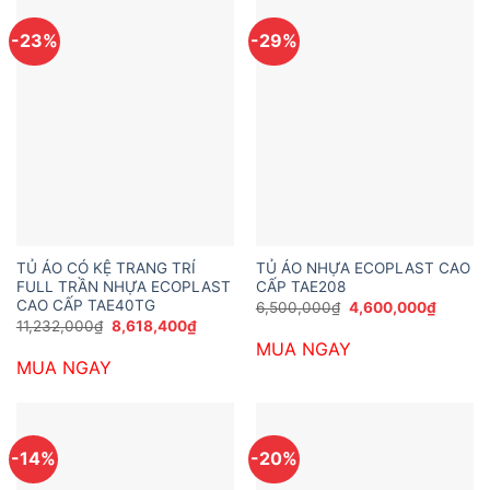
-23%
-29%
TỦ ÁO CÓ KỆ TRANG TRÍ
TỦ ÁO NHỰA ECOPLAST CAO
FULL TRẦN NHỰA ECOPLAST
CẤP TAE208
CAO CẤP TAE40TG
Giá
Giá
6,500,000
₫
4,600,000
₫
gốc
hiện
Giá
Giá
11,232,000
₫
8,618,400
₫
là:
tại
gốc
hiện
MUA NGAY
6,500,000₫.
là:
là:
tại
4,600,
MUA NGAY
11,232,000₫.
là:
8,618,400₫.
-14%
-20%