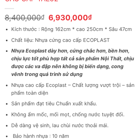
Giá
Giá
8,400,000
6,930,000
₫
₫
gốc
hiện
Kích thước : Rộng 162cm * cao 250cm * Sâu 47cm
là:
tại
8,400,000₫.
là:
Chất liệu: Nhựa cứng cao cấp ECOPLAST
6,930,000₫.
Nhựa Ecoplast dày hơn, cứng chắc hơn, bền hơn,
chịu lực tốt phù hợp tất cả sản phẩm Nội Thất, chịu
được các va đập nên không bị biến dạng, cong
vênh trong quá trình sử dụng
Nhựa cao cấp Ecoplast – Chất lượng vượt trội – sản
phẩm toàn diện
Sản phẩm đạt tiêu Chuẩn xuất khẩu.
Không ẩm mốc, mối mọt, chống nước tuyệt đối.
Dễ dàng vệ sinh, lau chùi nước thoải mái.
Bảo hành nhựa : 10 năm