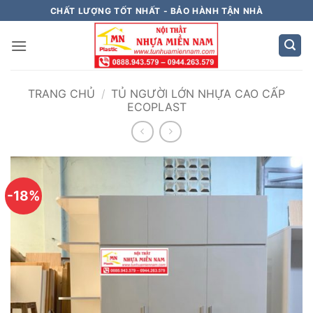
Bỏ
CHẤT LƯỢNG TỐT NHẤT - BẢO HÀNH TẬN NHÀ
qua
nội
dung
TRANG CHỦ
/
TỦ NGƯỜI LỚN NHỰA CAO CẤP
ECOPLAST
-18%