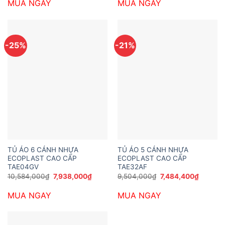
MUA NGAY
MUA NGAY
10,692,000₫.
là:
5,692,000₫.
là:
7,938,000₫.
3,990,0
-25%
-21%
TỦ ÁO 6 CÁNH NHỰA
TỦ ÁO 5 CÁNH NHỰA
ECOPLAST CAO CẤP
ECOPLAST CAO CẤP
TAE04GV
TAE32AF
Giá
Giá
Giá
Giá
10,584,000
₫
7,938,000
₫
9,504,000
₫
7,484,400
₫
gốc
hiện
gốc
hiện
là:
tại
là:
tại
MUA NGAY
MUA NGAY
10,584,000₫.
là:
9,504,000₫.
là:
7,938,000₫.
7,484,4