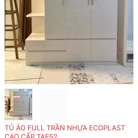
TỦ ÁO FULL TRẦN NHỰA ECOPLAST
CAO CẤP TAE52