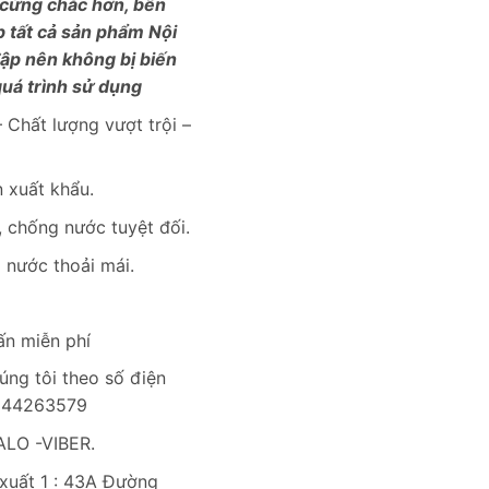
 cứng chắc hơn, bền
p tất cả sản phẩm Nội
đập nên không bị biến
uá trình sử dụng
 Chất lượng vượt trội –
 xuất khẩu.
 chống nước tuyệt đối.
i nước thoải mái.
ấn miễn phí
úng tôi theo số điện
0944263579
LO -VIBER.
uất 1 : 43A Đường