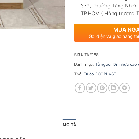
379, Phường Tăng Nhơn 
TP.HCM ( Hông trường 
MUA NG
Gọi điện và giao hàng tậ
SKU:
TAE188
Danh mục:
Tủ người lớn nhựa cao 
Thẻ:
Tủ áo ECOPLAST
MÔ TẢ