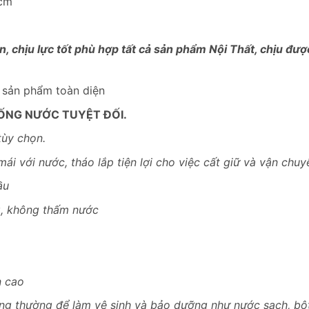
7cm
, chịu lực tốt phù hợp tất cả sản phẩm Nội Thất, chịu đư
– sản phẩm toàn diện
ỐNG NƯỚC TUYỆT ĐỐI.
tùy chọn.
mái với nước, tháo lắp tiện lợi cho việc cất giữ và vận chuy
ầu
g, không thấm nước
n cao
ông thường để làm vệ sinh và bảo dưỡng như nước sạch, bột 