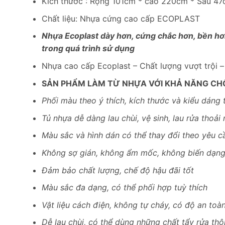
Kích thước : Rộng 101cm * cao 220cm * Sâu 4
Chất liệu: Nhựa cứng cao cấp ECOPLAST
Nhựa Ecoplast dày hơn, cứng chắc hơn, bền hơn
trong quá trình sử dụng
Nhựa cao cấp Ecoplast – Chất lượng vượt trội 
SẢN PHẨM LÀM TỪ NHỰA VỚI KHẢ NĂNG CH
Phối màu theo ý thích, kích thước và kiểu dáng 
Tủ nhựa dễ dàng lau chùi, vệ sinh, lau rửa thoải 
Màu sắc và hình dán có thể thay đổi theo yêu c
Không sợ gián, không ẩm mốc, không biến dạn
Đảm bảo chất lượng, chế độ hậu đãi tốt
Màu sắc đa dạng, có thể phối hợp tuỳ thích
Vật liệu cách điện, không tự cháy, có độ an toà
Dễ lau chùi, có thể dùng những chất tẩy rửa th