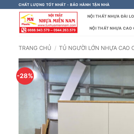
Bỏ
CHẤT LƯỢNG TỐT NHẤT - BẢO HÀNH TẬN NHÀ
qua
NỘI THẤT NHỰA ĐÀI L
nội
dung
NỘI THẤT NHỰA CAO C
TRANG CHỦ
/
TỦ NGƯỜI LỚN NHỰA CAO 
-28%