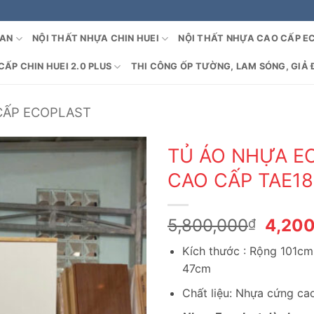
OAN
NỘI THẤT NHỰA CHIN HUEI
NỘI THẤT NHỰA CAO CẤP E
ẤP CHIN HUEI 2.0 PLUS
THI CÔNG ỐP TƯỜNG, LAM SÓNG, GIẢ 
CẤP ECOPLAST
TỦ ÁO NHỰA E
CAO CẤP TAE18
Giá
5,800,000
4,20
₫
gốc
Kích thước : Rộng 101c
là:
47cm
5,800
Chất liệu: Nhựa cứng c