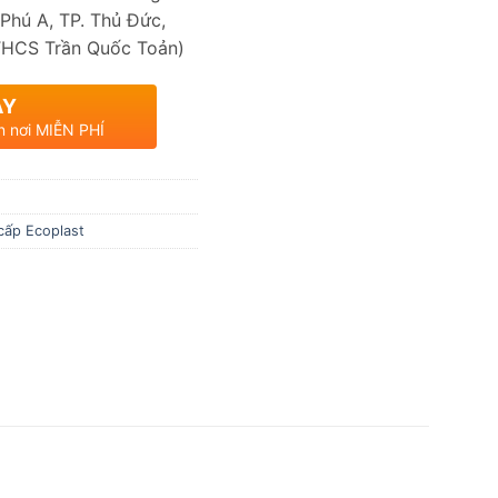
Phú A, TP. Thủ Đức,
THCS Trần Quốc Toản)
AY
n nơi MIỄN PHÍ
cấp Ecoplast