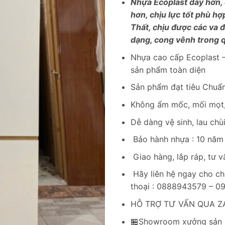
Nhựa Ecoplast dày hơn,
hơn, chịu lực tốt phù hợ
Thất, chịu được các va 
dạng, cong vênh trong q
Nhựa cao cấp Ecoplast –
sản phẩm toàn diện
Sản phẩm đạt tiêu Chuẩn
Không ẩm mốc, mối mọt,
Dễ dàng vệ sinh, lau chù
Bảo hành nhựa : 10 năm
Giao hàng, lắp ráp, tư v
Hãy liên hệ ngay cho ch
thoại : 0888943579 – 
HỖ TRỢ TƯ VẤN QUA ZA
🏪Showroom xưởng sản x