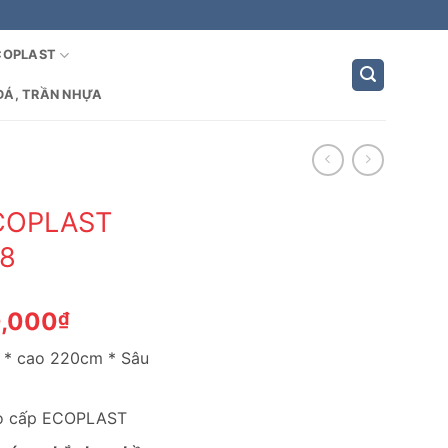
COPLAST
ĐÁ, TRẦN NHỰA
COPLAST
8
Giá
0,000
₫
hiện
m * cao 220cm * Sâu
tại
,000₫.
là:
4,200,000₫.
ao cấp ECOPLAST