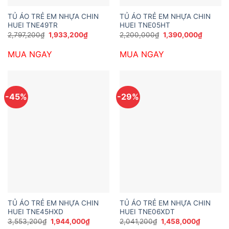
TỦ ÁO TRẺ EM NHỰA CHIN
TỦ ÁO TRẺ EM NHỰA CHIN
HUEI TNE49TR
HUEI TNE05HT
Giá
Giá
Giá
Giá
2,797,200
₫
1,933,200
₫
2,200,000
₫
1,390,000
₫
gốc
hiện
gốc
hiện
là:
tại
là:
tại
MUA NGAY
MUA NGAY
2,797,200₫.
là:
2,200,000₫.
là:
1,933,200₫.
1,390,0
-45%
-29%
TỦ ÁO TRẺ EM NHỰA CHIN
TỦ ÁO TRẺ EM NHỰA CHIN
HUEI TNE45HXD
HUEI TNE06XDT
Giá
Giá
Giá
Giá
3,553,200
₫
1,944,000
₫
2,041,200
₫
1,458,000
₫
gốc
hiện
gốc
hiện