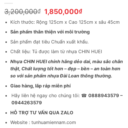
Giá
Giá
3,200,000
1,850,000
₫
₫
gốc
hiện
Kích thước: Rộng 125cm x Cao 125cm x sâu 45cm
là:
tại
3,200,000₫.
là:
Sản phẩm thân thiện với môi trường
1,850,000₫.
Sản phẩm đạt tiêu Chuẩn xuất khẩu.
Chất liệu: Tủ được làm từ nhựa CHIN HUEI
Nhựa CHIN HUEI chính hãng dẻo dai, màu sắc chân
thật, Chất lượng tốt hơn – đẹp – bền – an toàn hơn
so với sản phẩm nhựa Đài Loan thông thường.
Giao hàng, lắp ráp miễn phí
Hãy liên hệ ngay cho chúng tôi: ☎
0888943579 –
0944263579
HỖ TRỢ TƯ VẤN QUA ZALO
Website : tunhuamiennam.com