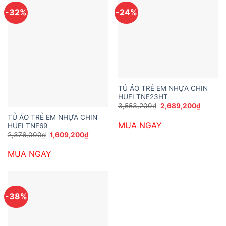
-32%
-24%
TỦ ÁO TRẺ EM NHỰA CHIN
HUEI TNE23HT
Giá
Giá
3,553,200
₫
2,689,200
₫
gốc
hiện
TỦ ÁO TRẺ EM NHỰA CHIN
là:
tại
MUA NGAY
3,553,200₫.
là:
HUEI TNE69
2,689,2
Giá
Giá
2,376,000
₫
1,609,200
₫
gốc
hiện
là:
tại
MUA NGAY
2,376,000₫.
là:
1,609,200₫.
-38%