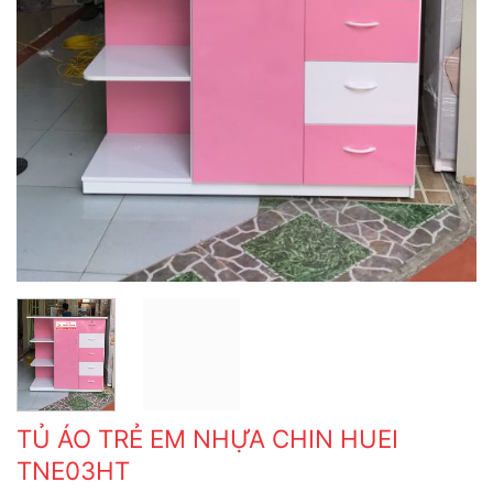
TỦ ÁO TRẺ EM NHỰA CHIN HUEI
TNE03HT