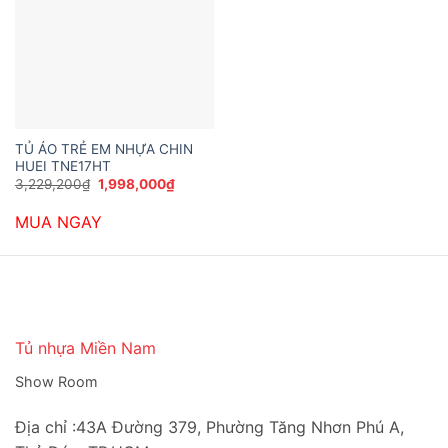
TỦ ÁO TRẺ EM NHỰA CHIN
HUEI TNE17HT
Giá
Giá
3,229,200
₫
1,998,000
₫
gốc
hiện
là:
tại
MUA NGAY
3,229,200₫.
là:
1,998,000₫.
Tủ nhựa Miền Nam
Show Room
Địa chỉ :43A Đường 379, Phường Tăng Nhơn Phú A,