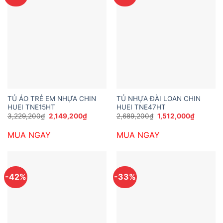
TỦ ÁO TRẺ EM NHỰA CHIN
TỦ NHỰA ĐÀI LOAN CHIN
HUEI TNE15HT
HUEI TNE47HT
Giá
Giá
Giá
Giá
3,229,200
₫
2,149,200
₫
2,689,200
₫
1,512,000
₫
gốc
hiện
gốc
hiện
là:
tại
là:
tại
MUA NGAY
MUA NGAY
3,229,200₫.
là:
2,689,200₫.
là:
2,149,200₫.
1,512,00
-42%
-33%