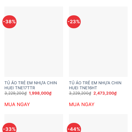
-38%
-23%
TỦ ÁO TRẺ EM NHỰA CHIN
TỦ ÁO TRẺ EM NHỰA CHIN
HUEI TNE17TTR
HUEI TNE16HT
Giá
Giá
Giá
Giá
3,229,200
₫
1,998,000
₫
3,229,200
₫
2,473,200
₫
gốc
hiện
gốc
hiện
là:
tại
là:
tại
MUA NGAY
MUA NGAY
3,229,200₫.
là:
3,229,200₫.
là:
1,998,000₫.
2,473,2
-33%
-44%