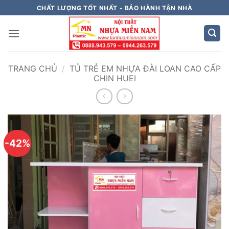
Bỏ
CHẤT LƯỢNG TỐT NHẤT - BẢO HÀNH TẬN NHÀ
qua
nội
dung
TRANG CHỦ
/
TỦ TRẺ EM NHỰA ĐÀI LOAN CAO CẤP
CHIN HUEI
-42%