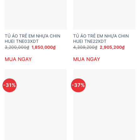
TỦ ÁO TRẺ EM NHỰA CHIN
TỦ ÁO TRẺ EM NHỰA CHIN
HUEI TNE03XDT
HUEI TNE22XDT
Giá
Giá
Giá
Giá
3,200,000
₫
1,850,000
₫
4,309,200
₫
2,905,200
₫
gốc
hiện
gốc
hiện
là:
tại
là:
tại
MUA NGAY
MUA NGAY
3,200,000₫.
là:
4,309,200₫.
là:
1,850,000₫.
2,905,
-31%
-37%