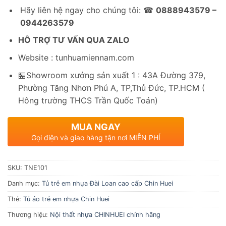
Hãy liên hệ ngay cho chúng tôi: ☎
0888943579 –
0944263579
HỖ TRỢ TƯ VẤN QUA ZALO
Website : tunhuamiennam.com
🏪Showroom xưởng sản xuất 1 : 43A Đường 379,
Phường Tăng Nhơn Phú A, TP,Thủ Đức, TP.HCM (
Hông trường THCS Trần Quốc Toản)
MUA NGAY
Gọi điện và giao hàng tận nơi MIỄN PHÍ
SKU:
TNE101
Danh mục:
Tủ trẻ em nhựa Đài Loan cao cấp Chin Huei
Thẻ:
Tủ áo trẻ em nhựa Chin Huei
Thương hiệu:
Nội thất nhựa CHINHUEI chính hãng