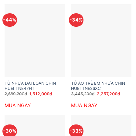
-44%
-34%
TỦ NHỰA ĐÀI LOAN CHIN
TỦ ÁO TRẺ EM NHỰA CHIN
HUEI TNE47HT
HUEI TNE26XCT
Giá
Giá
Giá
Giá
2,689,200
₫
1,512,000
₫
3,445,200
₫
2,257,200
₫
gốc
hiện
gốc
hiện
là:
tại
là:
tại
MUA NGAY
MUA NGAY
2,689,200₫.
là:
3,445,200₫.
là:
1,512,000₫.
2,257,2
-30%
-33%