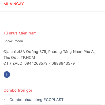
là:
tại
MUA NGAY
3,900,000₫.
là:
2,650,000₫.
Tủ nhựa Miền Nam
Show Room
Địa chỉ :43A Đường 379, Phường Tăng Nhơn Phú A,
Thủ Đức, TP.HCM
ĐT / ZALO :0944263579 - 0888943579
Combo trọn gói
Combo nhựa cứng ECOPLAST