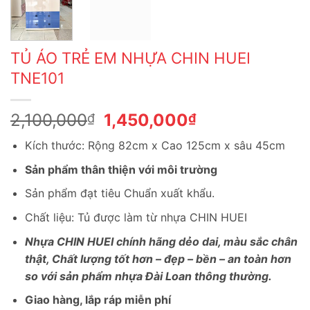
TỦ ÁO TRẺ EM NHỰA CHIN HUEI
TNE101
Giá
Giá
2,100,000
1,450,000
₫
₫
gốc
hiện
Kích thước: Rộng 82cm x Cao 125cm x sâu 45cm
là:
tại
2,100,000₫.
là:
Sản phẩm thân thiện với môi trường
1,450,000₫.
Sản phẩm đạt tiêu Chuẩn xuất khẩu.
Chất liệu: Tủ được làm từ nhựa CHIN HUEI
Nhựa CHIN HUEI chính hãng dẻo dai, màu sắc chân
thật, Chất lượng tốt hơn – đẹp – bền – an toàn hơn
so với sản phẩm nhựa Đài Loan thông thường.
Giao hàng, lắp ráp miễn phí