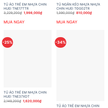
TỦ ÁO TRẺ EM NHỰA CHIN
TỦ NGĂN KÉO NHỰA NHỰA
HUEI TNE17TTR
CHIN HUEI TĐG02TR
Giá
Giá
Giá
Giá
3,229,200
₫
1,998,000
₫
1,390,000
₫
810,000
₫
gốc
hiện
gốc
hiện
là:
tại
là:
tại
MUA NGAY
MUA NGAY
3,229,200₫.
là:
1,390,000₫.
là:
1,998,000₫.
810,000₫.
-25%
-34%
TỦ ÁO TRẺ EM NHỰA CHIN
HUEI TNE37XDT
Giá
Giá
2,149,200
₫
1,620,000
₫
gốc
hiện
TỦ ÁO TRẺ EM NHỰA CHIN
là:
tại