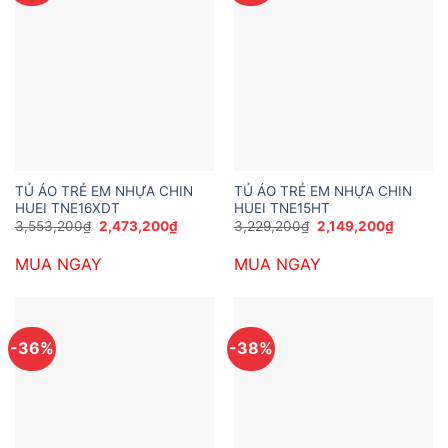
TỦ ÁO TRẺ EM NHỰA CHIN
TỦ ÁO TRẺ EM NHỰA CHIN
HUEI TNE16XDT
HUEI TNE15HT
Giá
Giá
Giá
Giá
3,553,200
₫
2,473,200
₫
3,229,200
₫
2,149,200
₫
gốc
hiện
gốc
hiện
là:
tại
là:
tại
MUA NGAY
MUA NGAY
3,553,200₫.
là:
3,229,200₫.
là:
2,473,200₫.
2,149,2
-36%
-38%