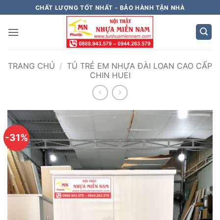
Bỏ
CHẤT LƯỢNG TỐT NHẤT - BẢO HÀNH TẬN NHÀ
qua
nội
dung
TRANG CHỦ
/
TỦ TRẺ EM NHỰA ĐÀI LOAN CAO CẤP
CHIN HUEI
-31%