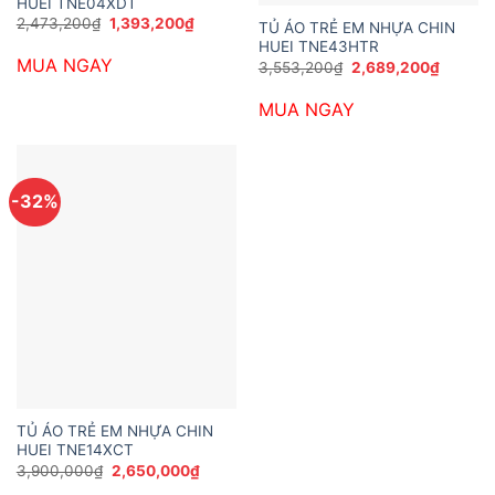
HUEI TNE04XDT
Giá
Giá
2,473,200
₫
1,393,200
₫
TỦ ÁO TRẺ EM NHỰA CHIN
gốc
hiện
HUEI TNE43HTR
là:
tại
MUA NGAY
2,473,200₫.
là:
Giá
Giá
3,553,200
₫
2,689,200
₫
1,393,200₫.
gốc
hiện
là:
tại
MUA NGAY
3,553,200₫.
là:
2,689,2
-32%
TỦ ÁO TRẺ EM NHỰA CHIN
HUEI TNE14XCT
Giá
Giá
3,900,000
₫
2,650,000
₫
gốc
hiện