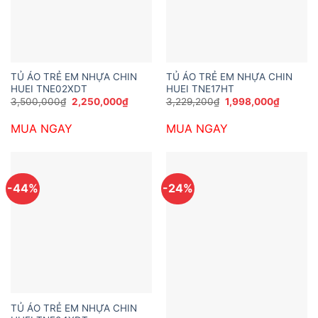
TỦ ÁO TRẺ EM NHỰA CHIN
TỦ ÁO TRẺ EM NHỰA CHIN
HUEI TNE02XDT
HUEI TNE17HT
Giá
Giá
Giá
Giá
3,500,000
₫
2,250,000
₫
3,229,200
₫
1,998,000
₫
gốc
hiện
gốc
hiện
là:
tại
là:
tại
MUA NGAY
MUA NGAY
3,500,000₫.
là:
3,229,200₫.
là:
2,250,000₫.
1,998,0
-44%
-24%
TỦ ÁO TRẺ EM NHỰA CHIN