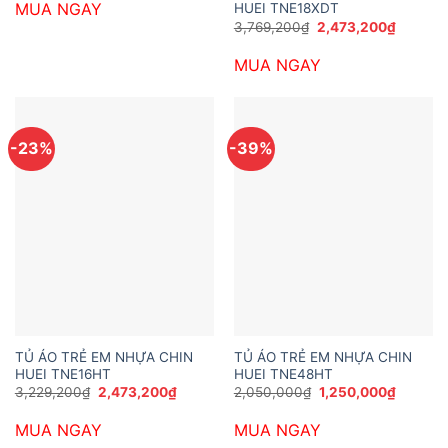
MUA NGAY
HUEI TNE18XDT
2,149,200₫.
là:
1,620,000₫.
Giá
Giá
3,769,200
₫
2,473,200
₫
gốc
hiện
là:
tại
MUA NGAY
3,769,200₫.
là:
2,473,2
-23%
-39%
TỦ ÁO TRẺ EM NHỰA CHIN
TỦ ÁO TRẺ EM NHỰA CHIN
HUEI TNE16HT
HUEI TNE48HT
Giá
Giá
Giá
Giá
3,229,200
₫
2,473,200
₫
2,050,000
₫
1,250,000
₫
gốc
hiện
gốc
hiện
là:
tại
là:
tại
MUA NGAY
MUA NGAY
3,229,200₫.
là:
2,050,000₫.
là:
2,473,200₫.
1,250,0