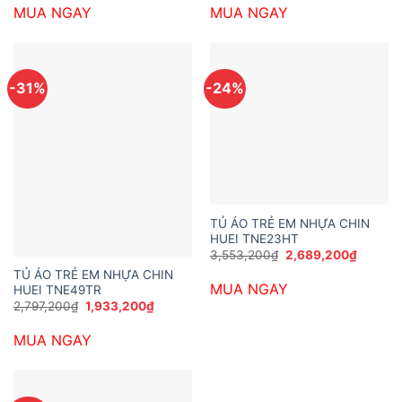
là:
tại
là:
tại
MUA NGAY
MUA NGAY
2,473,200₫.
là:
2,473,200₫.
là:
1,501,200₫.
1,393,2
-31%
-24%
TỦ ÁO TRẺ EM NHỰA CHIN
HUEI TNE23HT
Giá
Giá
3,553,200
₫
2,689,200
₫
gốc
hiện
TỦ ÁO TRẺ EM NHỰA CHIN
là:
tại
MUA NGAY
3,553,200₫.
là:
HUEI TNE49TR
2,689,2
Giá
Giá
2,797,200
₫
1,933,200
₫
gốc
hiện
là:
tại
MUA NGAY
2,797,200₫.
là:
1,933,200₫.