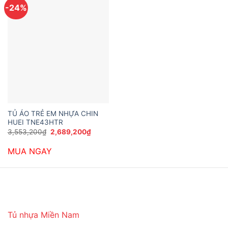
-24%
TỦ ÁO TRẺ EM NHỰA CHIN
HUEI TNE43HTR
Giá
Giá
3,553,200
₫
2,689,200
₫
gốc
hiện
là:
tại
MUA NGAY
3,553,200₫.
là:
2,689,200₫.
Tủ nhựa Miền Nam