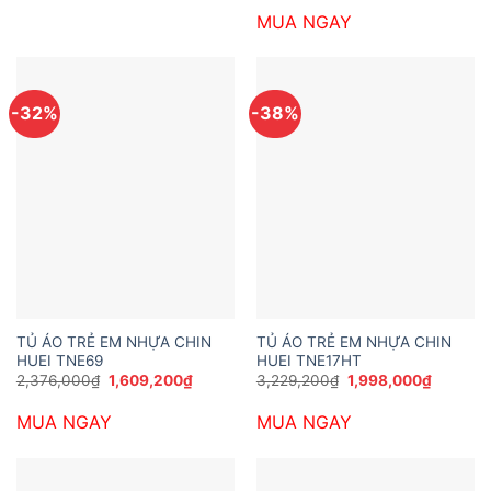
2,473,200₫.
là:
tại
MUA NGAY
2,149,200₫.
là:
1,393,20
-32%
-38%
TỦ ÁO TRẺ EM NHỰA CHIN
TỦ ÁO TRẺ EM NHỰA CHIN
HUEI TNE69
HUEI TNE17HT
Giá
Giá
Giá
Giá
2,376,000
₫
1,609,200
₫
3,229,200
₫
1,998,000
₫
gốc
hiện
gốc
hiện
là:
tại
là:
tại
MUA NGAY
MUA NGAY
2,376,000₫.
là:
3,229,200₫.
là:
1,609,200₫.
1,998,0