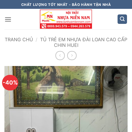
Bỏ
CHẤT LƯỢNG TỐT NHẤT - BẢO HÀNH TẬN NHÀ
qua
nội
dung
TRANG CHỦ
/
TỦ TRẺ EM NHỰA ĐÀI LOAN CAO CẤP
CHIN HUEI
-40%