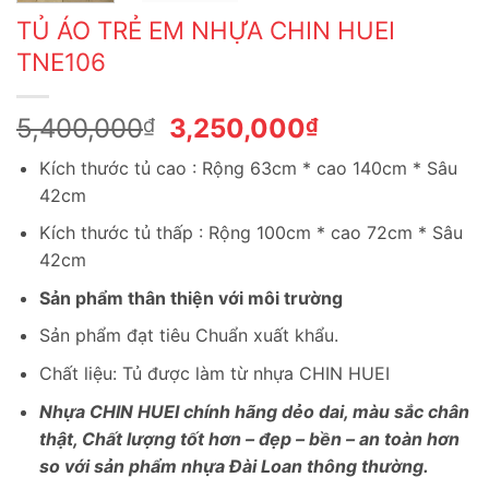
TỦ ÁO TRẺ EM NHỰA CHIN HUEI
TNE106
Giá
Giá
5,400,000
3,250,000
₫
₫
gốc
hiện
Kích thước tủ cao : Rộng 63cm * cao 140cm * Sâu
là:
tại
42cm
5,400,000₫.
là:
3,250,000₫.
Kích thước tủ thấp : Rộng 100cm * cao 72cm * Sâu
42cm
Sản phẩm thân thiện với môi trường
Sản phẩm đạt tiêu Chuẩn xuất khẩu.
Chất liệu: Tủ được làm từ nhựa CHIN HUEI
Nhựa CHIN HUEI chính hãng dẻo dai, màu sắc chân
thật, Chất lượng tốt hơn – đẹp – bền – an toàn hơn
so với sản phẩm nhựa Đài Loan thông thường.