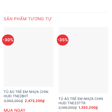
SẢN PHẨM TƯƠNG TỰ
-30%
-35%
TỦ ÁO TRẺ EM NHỰA CHIN
HUEI TNE28HT
TỦ ÁO TRẺ EM NHỰA CHIN
Giá
Giá
3,553,200
₫
2,473,200
₫
HUEI TNE33TTR
gốc
hiện
là:
tại
Giá
Giá
2,149,200
₫
1,393,200
₫
MUA NGAY
3,553,200₫.
là:
gốc
hiện