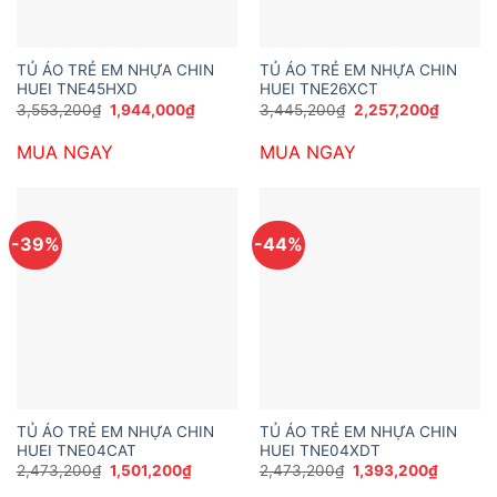
TỦ ÁO TRẺ EM NHỰA CHIN
TỦ ÁO TRẺ EM NHỰA CHIN
HUEI TNE45HXD
HUEI TNE26XCT
Giá
Giá
Giá
Giá
3,553,200
₫
1,944,000
₫
3,445,200
₫
2,257,200
₫
gốc
hiện
gốc
hiện
là:
tại
là:
tại
MUA NGAY
MUA NGAY
3,553,200₫.
là:
3,445,200₫.
là:
1,944,000₫.
2,257,2
-39%
-44%
TỦ ÁO TRẺ EM NHỰA CHIN
TỦ ÁO TRẺ EM NHỰA CHIN
HUEI TNE04CAT
HUEI TNE04XDT
Giá
Giá
Giá
Giá
2,473,200
₫
1,501,200
₫
2,473,200
₫
1,393,200
₫
gốc
hiện
gốc
hiện