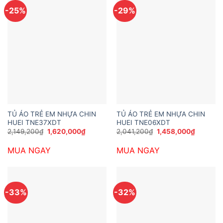
-25%
-29%
TỦ ÁO TRẺ EM NHỰA CHIN
TỦ ÁO TRẺ EM NHỰA CHIN
HUEI TNE37XDT
HUEI TNE06XDT
Giá
Giá
Giá
Giá
2,149,200
₫
1,620,000
₫
2,041,200
₫
1,458,000
₫
gốc
hiện
gốc
hiện
là:
tại
là:
tại
MUA NGAY
MUA NGAY
2,149,200₫.
là:
2,041,200₫.
là:
1,620,000₫.
1,458,00
-33%
-32%