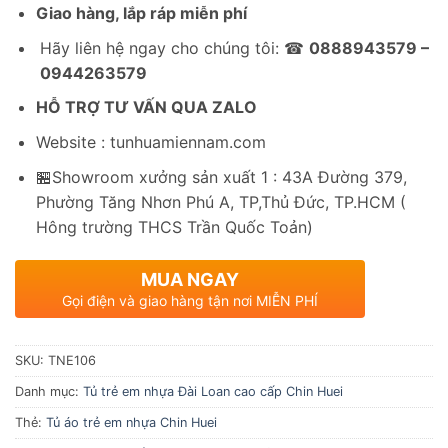
Giao hàng, lắp ráp miễn phí
Hãy liên hệ ngay cho chúng tôi: ☎
0888943579 –
0944263579
HỖ TRỢ TƯ VẤN QUA ZALO
Website : tunhuamiennam.com
🏪Showroom xưởng sản xuất 1 : 43A Đường 379,
Phường Tăng Nhơn Phú A, TP,Thủ Đức, TP.HCM (
Hông trường THCS Trần Quốc Toản)
MUA NGAY
Gọi điện và giao hàng tận nơi MIỄN PHÍ
SKU:
TNE106
Danh mục:
Tủ trẻ em nhựa Đài Loan cao cấp Chin Huei
Thẻ:
Tủ áo trẻ em nhựa Chin Huei