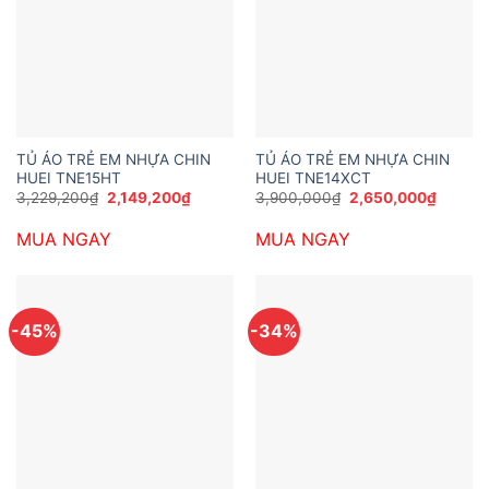
TỦ ÁO TRẺ EM NHỰA CHIN
TỦ ÁO TRẺ EM NHỰA CHIN
HUEI TNE15HT
HUEI TNE14XCT
Giá
Giá
Giá
Giá
3,229,200
₫
2,149,200
₫
3,900,000
₫
2,650,000
₫
gốc
hiện
gốc
hiện
là:
tại
là:
tại
MUA NGAY
MUA NGAY
3,229,200₫.
là:
3,900,000₫.
là:
2,149,200₫.
2,650,
-45%
-34%