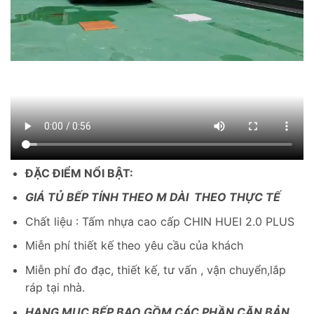
ĐẶC ĐIỂM NỔI BẬT:
GIÁ TỦ BẾP TÍNH THEO M DÀI THEO THỰC TẾ
Chất liệu : Tấm nhựa cao cấp CHIN HUEI 2.0 PLUS
Miễn phí thiết kế theo yêu cầu của khách
Miễn phí đo đạc, thiết kế, tư vấn , vận chuyển,lắp
ráp tại nhà.
HẠNG MỤC BẾP BAO GỒM CÁC PHẦN CĂN BẢN.