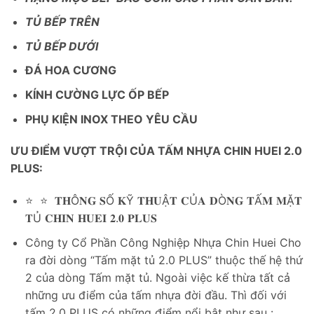
TỦ BẾP TRÊN
TỦ BẾP DƯỚI
ĐÁ HOA CƯƠNG
KÍNH CƯỜNG LỰC ỐP BẾP
PHỤ KIỆN INOX THEO YÊU CẦU
ƯU ĐIỂM VƯỢT TRỘI CỦA TẤM NHỰA CHIN HUEI 2.0
PLUS:
⭐ ⭐ 𝐓𝐇Ô𝐍𝐆 𝐒Ố 𝐊Ỹ 𝐓𝐇𝐔Ậ𝐓 𝐂Ủ𝐀 𝐃Ò𝐍𝐆 𝐓Ấ𝐌 𝐌Ặ𝐓
𝐓Ủ 𝐂𝐇𝐈𝐍 𝐇𝐔𝐄𝐈 𝟐.𝟎 𝐏𝐋𝐔𝐒
Công ty Cổ Phần Công Nghiệp Nhựa Chin Huei Cho
ra đời dòng “Tấm mặt tủ 2.0 PLUS” thuộc thế hệ thứ
2 của dòng Tấm mặt tủ. Ngoài việc kế thừa tất cả
những ưu điểm của tấm nhựa đời đầu. Thì đối với
tấm 2.0 PLUS có những điểm nổi bật như sau :