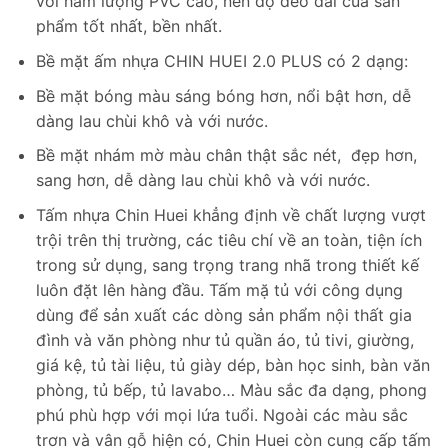
với hàm lượng PVC cao, nên độ dẻo dai của sản
phẩm tốt nhất, bền nhất.
Bề mặt ấm nhựa CHIN HUEI 2.0 PLUS có 2 dạng:
Bề mặt bóng màu sáng bóng hơn, nổi bật hơn, dễ
dàng lau chùi khô và với nước.
Bề mặt nhám mờ màu chân thật sắc nét, đẹp hơn,
sang hơn, dễ dàng lau chùi khô và với nước.
Tấm nhựa Chin Huei khẳng định về chất lượng vượt
trội trên thị trường, các tiêu chí về an toàn, tiện ích
trong sử dụng, sang trọng trang nhã trong thiết kế
luôn đặt lên hàng đầu. Tấm mặ tủ với công dụng
dùng để sản xuất các dòng sản phẩm nội thất gia
đình và văn phòng như tủ quần áo, tủ tivi, giường,
giá kệ, tủ tài liệu, tủ giày dép, bàn học sinh, bàn văn
phòng, tủ bếp, tủ lavabo… Màu sắc đa dạng, phong
phú phù hợp với mọi lứa tuổi. Ngoài các màu sắc
trơn và vân gỗ hiện có, Chin Huei còn cung cấp tấm