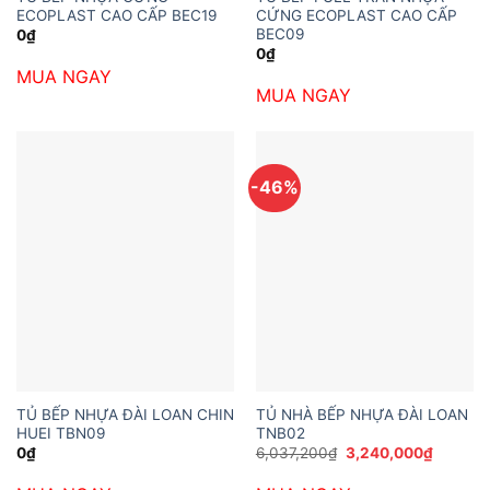
ECOPLAST CAO CẤP BEC19
CỨNG ECOPLAST CAO CẤP
BEC09
0
₫
0
₫
MUA NGAY
MUA NGAY
-46%
TỦ BẾP NHỰA ĐÀI LOAN CHIN
TỦ NHÀ BẾP NHỰA ĐÀI LOAN
HUEI TBN09
TNB02
Giá
Giá
0
₫
6,037,200
₫
3,240,000
₫
gốc
hiện
là:
tại