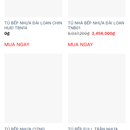
TỦ BẾP NHỰA ĐÀI LOAN CHIN
TỦ NHÀ BẾP NHỰA ĐÀI LOAN
HUEI TBN14
TNB01
Giá
Giá
0
₫
6,037,200
₫
3,456,000
₫
gốc
hiện
là:
tại
MUA NGAY
MUA NGAY
6,037,200₫.
là:
3,456,0
TỦ BẾP NHỰA CỨNG
TỦ BẾP FULL TRẦN NHỰA