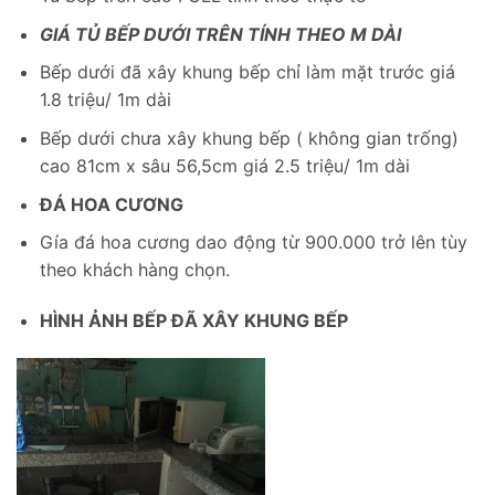
GIÁ TỦ BẾP DƯỚI TRÊN TÍNH THEO M DÀI
Bếp dưới đã xây khung bếp chỉ làm mặt trước giá
1.8 triệu/ 1m dài
Bếp dưới chưa xây khung bếp ( không gian trống)
cao 81cm x sâu 56,5cm giá 2.5 triệu/ 1m dài
ĐÁ HOA CƯƠNG
Gía đá hoa cương dao động từ 900.000 trở lên tùy
theo khách hàng chọn.
HÌNH ẢNH BẾP ĐÃ XÂY KHUNG BẾP