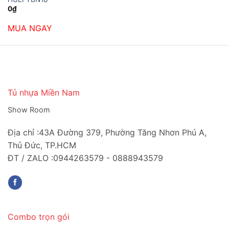
0
₫
MUA NGAY
Tủ nhựa Miền Nam
Show Room
Địa chỉ :43A Đường 379, Phường Tăng Nhơn Phú A,
Thủ Đức, TP.HCM
ĐT / ZALO :0944263579 - 0888943579
Combo trọn gói