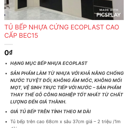
TỦ BẾP NHỰA CỨNG ECOPLAST CAO
CẤP BEC15
0
₫
HẠNG MỤC BẾP NHỰA ECOPLAST
SẢN PHẨM LÀM TỪ NHỰA VỚI KHẢ NĂNG CHỐNG
NƯỚC TUYỆT ĐỐI, KHÔNG ẨM MỐC, KHÔNG MỐI
MỌT, VỆ SINH TRỰC TIẾP VỚI NƯỚC – SẢN PHẨM
THAY THẾ GỖ CÔNG NGHIỆP TỐT NHẤT TỪ CHẤT
LƯỢNG ĐẾN GIÁ THÀNH.
GIÁ TỦ BẾP TRÊN TÍNH THEO M DÀI
Tủ bếp trên cao 68cm x sâu 37cm giá – 2 triệu /1m