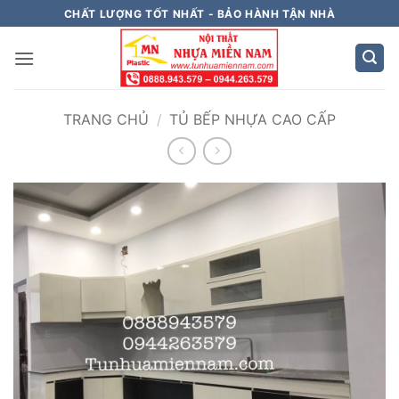
Bỏ
CHẤT LƯỢNG TỐT NHẤT - BẢO HÀNH TẬN NHÀ
qua
nội
dung
TRANG CHỦ
/
TỦ BẾP NHỰA CAO CẤP