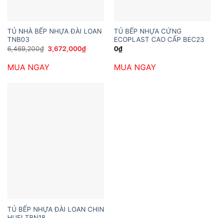
TỦ NHÀ BẾP NHỰA ĐÀI LOAN
TỦ BẾP NHỰA CỨNG
TNB03
ECOPLAST CAO CẤP BEC23
Giá
Giá
6,469,200
₫
3,672,000
₫
0
₫
gốc
hiện
là:
tại
MUA NGAY
MUA NGAY
6,469,200₫.
là:
3,672,000₫.
TỦ BẾP NHỰA ĐÀI LOAN CHIN
HUEI TBN18