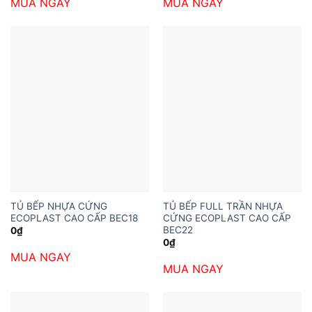
MUA NGAY
MUA NGAY
6,037,200₫.
là:
3,240,0
TỦ BẾP NHỰA CỨNG
TỦ BẾP FULL TRẦN NHỰA
ECOPLAST CAO CẤP BEC18
CỨNG ECOPLAST CAO CẤP
BEC22
0
₫
0
₫
MUA NGAY
MUA NGAY