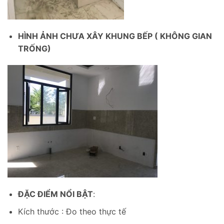
HÌNH ẢNH CHƯA XÂY KHUNG BẾP ( KHÔNG GIAN
TRỐNG)
ĐẶC ĐIỂM NỔI BẬT
:
Kích thước : Đo theo thực tế