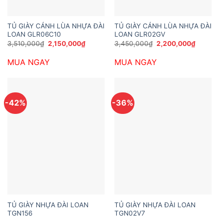
TỦ GIÀY CÁNH LÙA NHỰA ĐÀI
TỦ GIÀY CÁNH LÙA NHỰA ĐÀI
LOAN GLR06C10
LOAN GLR02GV
Giá
Giá
Giá
Giá
3,510,000
₫
2,150,000
₫
3,450,000
₫
2,200,000
₫
gốc
hiện
gốc
hiện
là:
tại
là:
tại
MUA NGAY
MUA NGAY
3,510,000₫.
là:
3,450,000₫.
là:
2,150,000₫.
2,200,
-42%
-36%
TỦ GIÀY NHỰA ĐÀI LOAN
TỦ GIÀY NHỰA ĐÀI LOAN
TGN156
TGN02V7