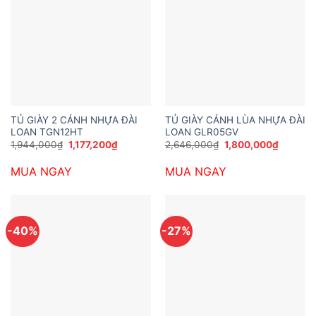
TỦ GIÀY 2 CÁNH NHỰA ĐÀI
TỦ GIÀY CÁNH LÙA NHỰA ĐÀI
LOAN TGN12HT
LOAN GLR05GV
Giá
Giá
Giá
Giá
1,944,000
₫
1,177,200
₫
2,646,000
₫
1,800,000
₫
gốc
hiện
gốc
hiện
là:
tại
là:
tại
MUA NGAY
MUA NGAY
1,944,000₫.
là:
2,646,000₫.
là:
1,177,200₫.
1,800,0
-40%
-27%