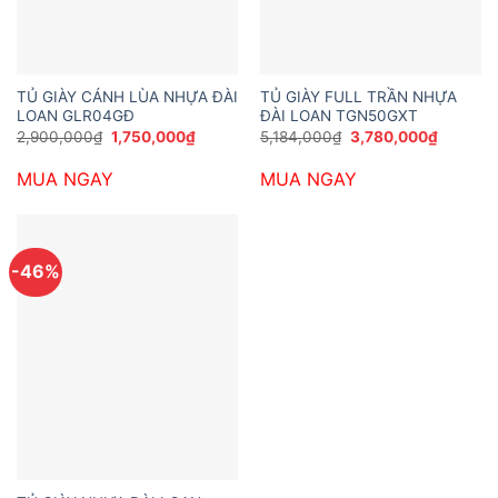
TỦ GIÀY CÁNH LÙA NHỰA ĐÀI
TỦ GIÀY FULL TRẦN NHỰA
LOAN GLR04GĐ
ĐÀI LOAN TGN50GXT
Giá
Giá
Giá
Giá
2,900,000
₫
1,750,000
₫
5,184,000
₫
3,780,000
₫
gốc
hiện
gốc
hiện
là:
tại
là:
tại
MUA NGAY
MUA NGAY
2,900,000₫.
là:
5,184,000₫.
là:
1,750,000₫.
3,780,0
-46%