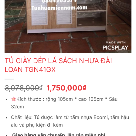
TỦ GIÀY DÉP LÁ SÁCH NHỰA ĐÀI
LOAN TGN41GX
Giá
Giá
3,078,000
1,750,000
₫
₫
gốc
hiện
Kích thước : rộng 105cm * cao 105cm * Sâu
là:
tại
32cm
3,078,000₫.
là:
1,750,000₫.
Chất liệu: Tủ được làm từ tấm nhựa Ecomi, tấm hậu
alu và phụ kiện đi kèm
.
Giao hàng,vận chuyển, lắp ráp miễn phí.