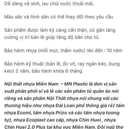
Dễ dàng vệ sinh, lau chùi nước thoải mái.
Màu sắc và hình dán có thể thay đổi theo yêu cầu
Sản phẩm được làm kỹ càng cẩn thận, có gắn tăng
cường vị trí bản lề giúp tăng độ bền cho tủ.
Bảo hành nhựa (mối mọt, thấm nước) lên đến : 10 năm
Bảo hành kỹ thuật (bản lề, ốc vít, ray ngăn kéo, bung
keo) 2 năm, bảo hành khóa 6 tháng.
Nội thất nhựa Miền Nam – MN Plastic là đơn vị sản
xuất phân phối sỉ và lẻ các sản phẩm tủ quần áo nói
riêng và sản phẩm Nội Thất nhựa nói chung với các
thương hiệu như nhựa Đài Loan phổ thông giá rẻ( tấm
nhựa Ecomi, tấm nhựa Prizo và các tấm nhựa tương
tự), nhựa Ecoplast cao cấp, nhựa Chin Huei , nhựa
Chin Huei 2.0 Plus tại khu vực Miền Nam. Đội ngũ thợ