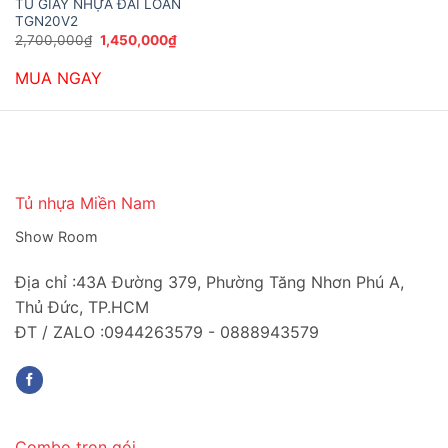
TỦ GIÀY NHỰA ĐÀI LOAN
TGN20V2
Giá
Giá
2,700,000
₫
1,450,000
₫
gốc
hiện
là:
tại
MUA NGAY
2,700,000₫.
là:
1,450,000₫.
Tủ nhựa Miền Nam
Show Room
Địa chỉ :43A Đường 379, Phường Tăng Nhơn Phú A,
Thủ Đức, TP.HCM
ĐT / ZALO :0944263579 - 0888943579
Combo trọn gói