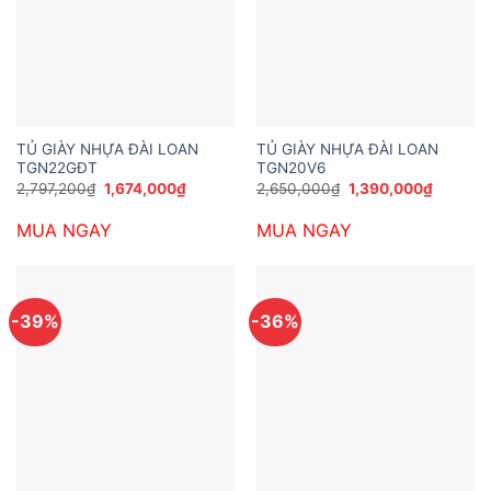
TỦ GIÀY NHỰA ĐÀI LOAN
TỦ GIÀY NHỰA ĐÀI LOAN
TGN22GĐT
TGN20V6
Giá
Giá
Giá
Giá
2,797,200
₫
1,674,000
₫
2,650,000
₫
1,390,000
₫
gốc
hiện
gốc
hiện
là:
tại
là:
tại
MUA NGAY
MUA NGAY
2,797,200₫.
là:
2,650,000₫.
là:
1,674,000₫.
1,390,0
-39%
-36%