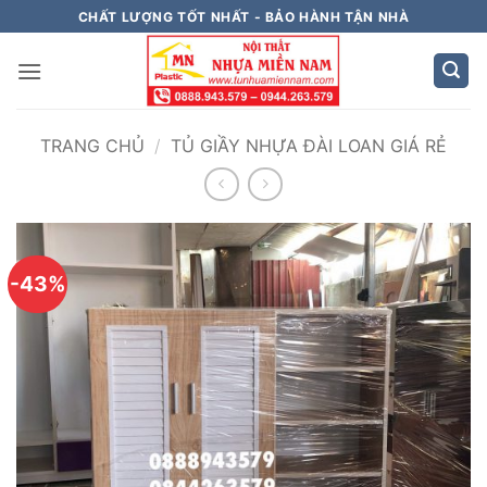
Bỏ
CHẤT LƯỢNG TỐT NHẤT - BẢO HÀNH TẬN NHÀ
qua
nội
dung
TRANG CHỦ
/
TỦ GIẦY NHỰA ĐÀI LOAN GIÁ RẺ
-43%