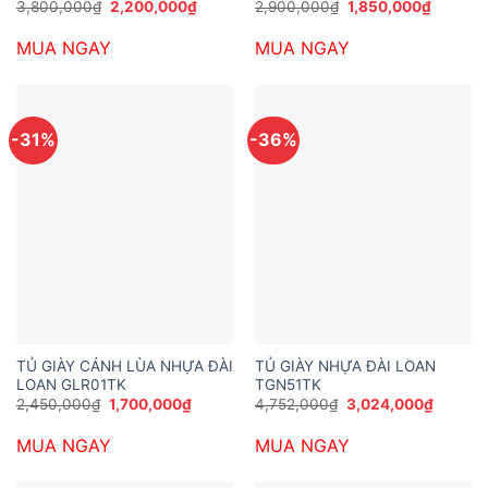
Giá
Giá
Giá
Giá
3,800,000
₫
2,200,000
₫
2,900,000
₫
1,850,000
₫
gốc
hiện
gốc
hiện
là:
tại
là:
tại
MUA NGAY
MUA NGAY
3,800,000₫.
là:
2,900,000₫.
là:
2,200,000₫.
1,850,0
-31%
-36%
TỦ GIÀY CÁNH LÙA NHỰA ĐÀI
TỦ GIÀY NHỰA ĐÀI LOAN
LOAN GLR01TK
TGN51TK
Giá
Giá
Giá
Giá
2,450,000
₫
1,700,000
₫
4,752,000
₫
3,024,000
₫
gốc
hiện
gốc
hiện
là:
tại
là:
tại
MUA NGAY
MUA NGAY
2,450,000₫.
là:
4,752,000₫.
là:
1,700,000₫.
3,024,