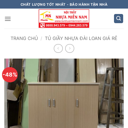
Bỏ
CHẤT LƯỢNG TỐT NHẤT - BẢO HÀNH TẬN NHÀ
qua
nội
dung
TRANG CHỦ
/
TỦ GIẦY NHỰA ĐÀI LOAN GIÁ RẺ
-48%