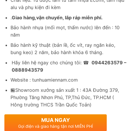
2,650,000₫.
là:
Chất liệu: Tủ được làm từ tấm nhựa Ecomi, tấm hậu
1,390,000₫.
alu và phụ kiện đi kèm
.
Giao hàng,vận chuyển, lắp ráp miễn phí.
Bảo hành nhựa (mối mọt, thấm nước) lên đến : 10
năm
Bảo hành kỹ thuật (bản lề, ốc vít, ray ngăn kéo,
bung keo) 2 năm, bảo hành khóa 6 tháng.
Hãy liên hệ ngay cho chúng tôi: ☎
0944263579 –
0888943579
Website : tunhuamiennam.com
🏪Showroom xưởng sản xuất 1 : 43A Đường 379,
Phường Tăng Nhơn Phú, TP,Thủ Đức, TP.HCM (
Hông trường THCS Trần Quốc Toản)
MUA NGAY
Gọi điện và giao hàng tận nơi MIỄN PHÍ