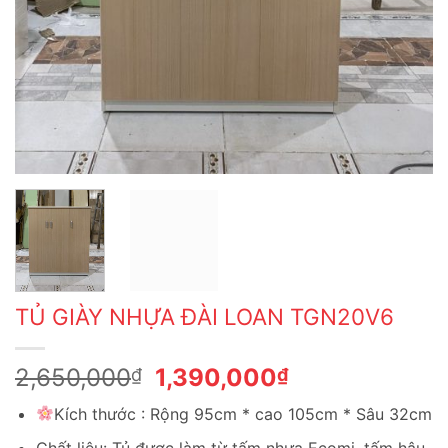
TỦ GIÀY NHỰA ĐÀI LOAN TGN20V6
Giá
Giá
2,650,000
1,390,000
₫
₫
gốc
hiện
Kích thước : Rộng 95cm * cao 105cm * Sâu 32cm
là:
tại