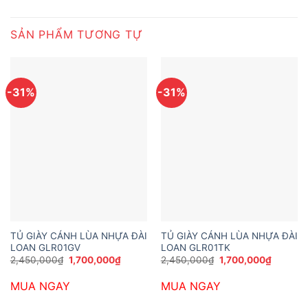
SẢN PHẨM TƯƠNG TỰ
-31%
-31%
TỦ GIÀY CÁNH LÙA NHỰA ĐÀI
TỦ GIÀY CÁNH LÙA NHỰA ĐÀI
LOAN GLR01GV
LOAN GLR01TK
Giá
Giá
Giá
Giá
2,450,000
₫
1,700,000
₫
2,450,000
₫
1,700,000
₫
gốc
hiện
gốc
hiện
là:
tại
là:
tại
MUA NGAY
MUA NGAY
2,450,000₫.
là:
2,450,000₫.
là:
1,700,000₫.
1,700,0