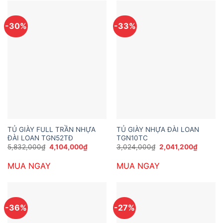
-30%
-33%
TỦ GIÀY FULL TRẦN NHỰA
TỦ GIÀY NHỰA ĐÀI LOAN
ĐÀI LOAN TGN52TĐ
TGN10TC
Giá
Giá
Giá
Giá
5,832,000
₫
4,104,000
₫
3,024,000
₫
2,041,200
₫
gốc
hiện
gốc
hiện
là:
tại
là:
tại
MUA NGAY
MUA NGAY
5,832,000₫.
là:
3,024,000₫.
là:
4,104,000₫.
2,041,2
-36%
-27%