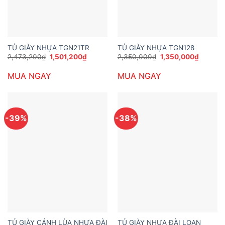
TỦ GIÀY NHỰA TGN21TR
TỦ GIÀY NHỰA TGN128
Giá
Giá
Giá
Giá
2,473,200
₫
1,501,200
₫
2,350,000
₫
1,350,000
₫
gốc
hiện
gốc
hiện
là:
tại
là:
tại
MUA NGAY
MUA NGAY
2,473,200₫.
là:
2,350,000₫.
là:
1,501,200₫.
1,350,0
-39%
-38%
TỦ GIÀY CÁNH LÙA NHỰA ĐÀI
TỦ GIÀY NHỰA ĐÀI LOAN