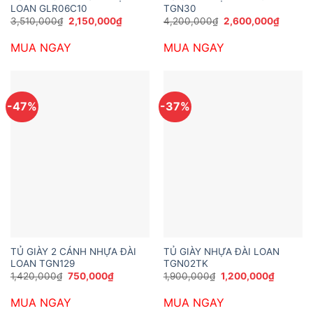
LOAN GLR06C10
TGN30
Giá
Giá
Giá
Giá
3,510,000
₫
2,150,000
₫
4,200,000
₫
2,600,000
₫
gốc
hiện
gốc
hiện
là:
tại
là:
tại
MUA NGAY
MUA NGAY
3,510,000₫.
là:
4,200,000₫.
là:
2,150,000₫.
2,600,
-47%
-37%
TỦ GIÀY 2 CÁNH NHỰA ĐÀI
TỦ GIÀY NHỰA ĐÀI LOAN
LOAN TGN129
TGN02TK
Giá
Giá
Giá
Giá
1,420,000
₫
750,000
₫
1,900,000
₫
1,200,000
₫
gốc
hiện
gốc
hiện
là:
tại
là:
tại
MUA NGAY
MUA NGAY
1,420,000₫.
là:
1,900,000₫.
là:
750,000₫.
1,200,0