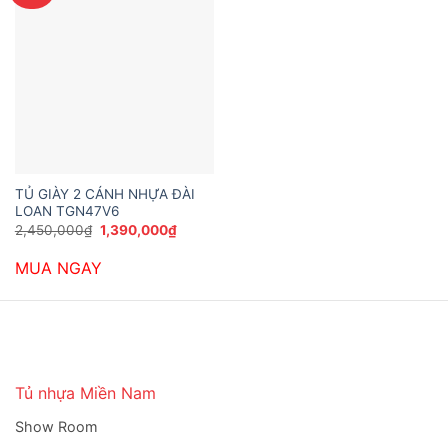
TỦ GIÀY 2 CÁNH NHỰA ĐÀI
LOAN TGN47V6
Giá
Giá
2,450,000
₫
1,390,000
₫
gốc
hiện
là:
tại
MUA NGAY
2,450,000₫.
là:
1,390,000₫.
Tủ nhựa Miền Nam
Show Room