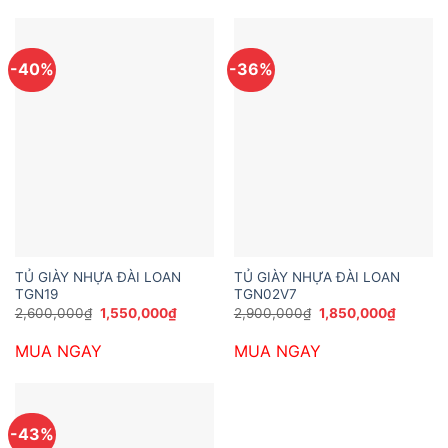
-40%
-36%
TỦ GIÀY NHỰA ĐÀI LOAN
TỦ GIÀY NHỰA ĐÀI LOAN
TGN19
TGN02V7
Giá
Giá
Giá
Giá
2,600,000
₫
1,550,000
₫
2,900,000
₫
1,850,000
₫
gốc
hiện
gốc
hiện
là:
tại
là:
tại
MUA NGAY
MUA NGAY
2,600,000₫.
là:
2,900,000₫.
là:
1,550,000₫.
1,850,0
-43%