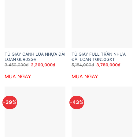
TỦ GIÀY CÁNH LÙA NHỰA ĐÀI
TỦ GIÀY FULL TRẦN NHỰA
LOAN GLR02GV
ĐÀI LOAN TGN50GXT
Giá
Giá
Giá
Giá
3,450,000
₫
2,200,000
₫
5,184,000
₫
3,780,000
₫
gốc
hiện
gốc
hiện
là:
tại
là:
tại
MUA NGAY
MUA NGAY
3,450,000₫.
là:
5,184,000₫.
là:
2,200,000₫.
3,780,0
-39%
-43%