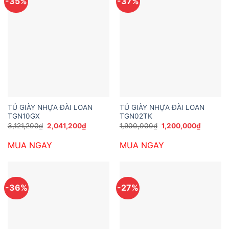
-35%
-37%
TỦ GIÀY NHỰA ĐÀI LOAN
TỦ GIÀY NHỰA ĐÀI LOAN
TGN10GX
TGN02TK
Giá
Giá
Giá
Giá
3,121,200
₫
2,041,200
₫
1,900,000
₫
1,200,000
₫
gốc
hiện
gốc
hiện
là:
tại
là:
tại
MUA NGAY
MUA NGAY
3,121,200₫.
là:
1,900,000₫.
là:
2,041,200₫.
1,200,0
-36%
-27%