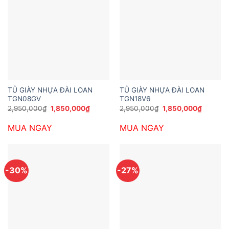
TỦ GIÀY NHỰA ĐÀI LOAN
TỦ GIÀY NHỰA ĐÀI LOAN
TGN08GV
TGN18V6
Giá
Giá
Giá
Giá
2,950,000
₫
1,850,000
₫
2,950,000
₫
1,850,000
₫
gốc
hiện
gốc
hiện
là:
tại
là:
tại
MUA NGAY
MUA NGAY
2,950,000₫.
là:
2,950,000₫.
là:
1,850,000₫.
1,850,0
-30%
-27%