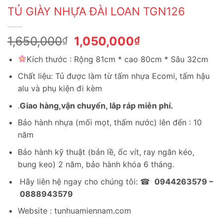
TỦ GIÀY NHỰA ĐÀI LOAN TGN126
Giá
Giá
1,650,000
1,050,000
₫
₫
gốc
hiện
Kích thước : Rộng 81cm * cao 80cm * Sâu 32cm
là:
tại
1,650,000₫.
là:
Chất liệu: Tủ được làm từ tấm nhựa Ecomi, tấm hậu
1,050,000₫.
alu và phụ kiện đi kèm
.
Giao hàng,vận chuyển, lắp ráp miễn phí.
Bảo hành nhựa (mối mọt, thấm nước) lên đến : 10
năm
Bảo hành kỹ thuật (bản lề, ốc vít, ray ngăn kéo,
bung keo) 2 năm, bảo hành khóa 6 tháng.
Hãy liên hệ ngay cho chúng tôi: ☎
0944263579 –
0888943579
Website : tunhuamiennam.com