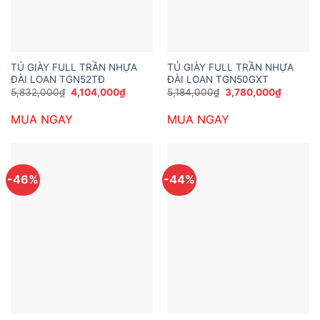
TỦ GIÀY FULL TRẦN NHỰA
TỦ GIÀY FULL TRẦN NHỰA
ĐÀI LOAN TGN52TĐ
ĐÀI LOAN TGN50GXT
Giá
Giá
Giá
Giá
5,832,000
₫
4,104,000
₫
5,184,000
₫
3,780,000
₫
gốc
hiện
gốc
hiện
là:
tại
là:
tại
MUA NGAY
MUA NGAY
5,832,000₫.
là:
5,184,000₫.
là:
4,104,000₫.
3,780,0
-46%
-44%