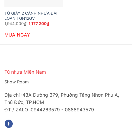
TỦ GIÀY 2 CÁNH NHỰA ĐÀI
LOAN TGN12GV
Giá
Giá
1,944,000
₫
1,177,200
₫
gốc
hiện
là:
tại
MUA NGAY
1,944,000₫.
là:
1,177,200₫.
Tủ nhựa Miền Nam
Show Room
Địa chỉ :43A Đường 379, Phường Tăng Nhơn Phú A,
Thủ Đức, TP.HCM
ĐT / ZALO :0944263579 - 0888943579