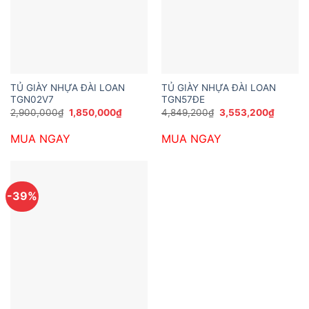
TỦ GIÀY NHỰA ĐÀI LOAN
TỦ GIÀY NHỰA ĐÀI LOAN
TGN02V7
TGN57ĐE
Giá
Giá
Giá
Giá
2,900,000
₫
1,850,000
₫
4,849,200
₫
3,553,200
₫
gốc
hiện
gốc
hiện
là:
tại
là:
tại
MUA NGAY
MUA NGAY
2,900,000₫.
là:
4,849,200₫.
là:
1,850,000₫.
3,553,2
-39%