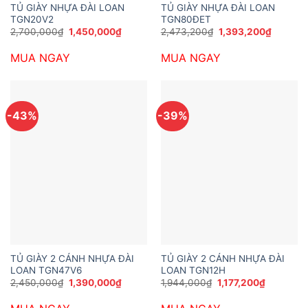
TỦ GIÀY NHỰA ĐÀI LOAN
TỦ GIÀY NHỰA ĐÀI LOAN
TGN20V2
TGN80ĐET
Giá
Giá
Giá
Giá
2,700,000
₫
1,450,000
₫
2,473,200
₫
1,393,200
₫
gốc
hiện
gốc
hiện
là:
tại
là:
tại
MUA NGAY
MUA NGAY
2,700,000₫.
là:
2,473,200₫.
là:
1,450,000₫.
1,393,2
-43%
-39%
TỦ GIÀY 2 CÁNH NHỰA ĐÀI
TỦ GIÀY 2 CÁNH NHỰA ĐÀI
LOAN TGN47V6
LOAN TGN12H
Giá
Giá
Giá
Giá
2,450,000
₫
1,390,000
₫
1,944,000
₫
1,177,200
₫
gốc
hiện
gốc
hiện
là:
tại
là:
tại