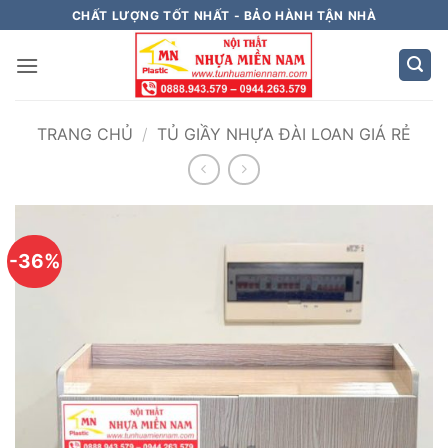
Bỏ
CHẤT LƯỢNG TỐT NHẤT - BẢO HÀNH TẬN NHÀ
qua
nội
dung
TRANG CHỦ
/
TỦ GIẦY NHỰA ĐÀI LOAN GIÁ RẺ
-36%