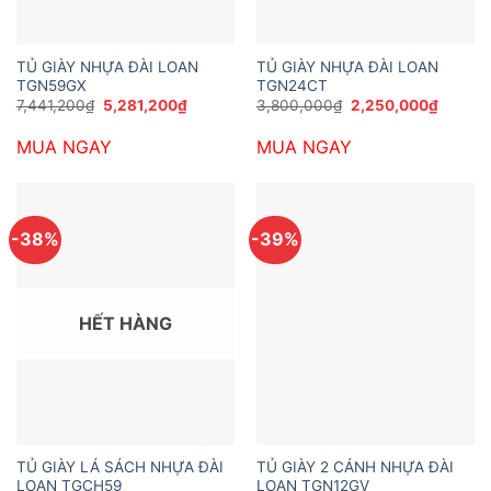
TỦ GIÀY NHỰA ĐÀI LOAN
TỦ GIÀY NHỰA ĐÀI LOAN
TGN59GX
TGN24CT
Giá
Giá
Giá
Giá
7,441,200
₫
5,281,200
₫
3,800,000
₫
2,250,000
₫
gốc
hiện
gốc
hiện
là:
tại
là:
tại
MUA NGAY
MUA NGAY
7,441,200₫.
là:
3,800,000₫.
là:
5,281,200₫.
2,250,
-38%
-39%
HẾT HÀNG
TỦ GIÀY LÁ SÁCH NHỰA ĐÀI
TỦ GIÀY 2 CÁNH NHỰA ĐÀI
LOAN TGCH59
LOAN TGN12GV