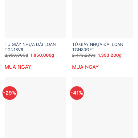
TỦ GIÀY NHỰA ĐÀI LOAN
TỦ GIÀY NHỰA ĐÀI LOAN
TGN18V6
TGN80ĐET
Giá
Giá
Giá
Giá
2,950,000
₫
1,850,000
₫
2,473,200
₫
1,393,200
₫
gốc
hiện
gốc
hiện
là:
tại
là:
tại
MUA NGAY
MUA NGAY
2,950,000₫.
là:
2,473,200₫.
là:
1,850,000₫.
1,393,2
-29%
-41%