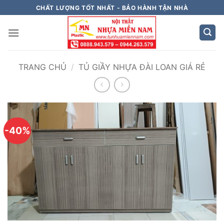
Bỏ
CHẤT LƯỢNG TỐT NHẤT - BẢO HÀNH TẬN NHÀ
qua
nội
dung
TRANG CHỦ
/
TỦ GIẦY NHỰA ĐÀI LOAN GIÁ RẺ
-40%