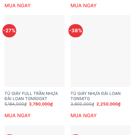
là:
tại
là:
tại
MUA NGAY
MUA NGAY
3,769,200₫.
là:
2,450,000₫.
là:
2,646,000₫.
1,390,0
-27%
-38%
TỦ GIÀY FULL TRẦN NHỰA
TỦ GIÀY NHỰA ĐÀI LOAN
ĐÀI LOAN TGN50GXT
TGN56TG
Giá
Giá
Giá
Giá
5,184,000
₫
3,780,000
₫
3,600,000
₫
2,250,000
₫
gốc
hiện
gốc
hiện
là:
tại
là:
tại
MUA NGAY
MUA NGAY
5,184,000₫.
là:
3,600,000₫.
là:
3,780,000₫.
2,250,