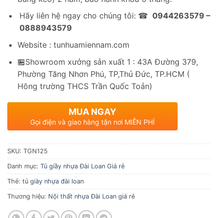
Hãy liên hệ ngay cho chúng tôi: ☎
0944263579 –
0888943579
Website : tunhuamiennam.com
🏪Showroom xưởng sản xuất 1 : 43A Đường 379,
Phường Tăng Nhơn Phú, TP,Thủ Đức, TP.HCM (
Hông trường THCS Trần Quốc Toản)
MUA NGAY
Gọi điện và giao hàng tận nơi MIỄN PHÍ
SKU:
TGN125
Danh mục:
Tủ giầy nhựa Đài Loan Giá rẻ
Thẻ:
tủ giày nhựa đài loan
Thương hiệu:
Nội thất nhựa Đài Loan giá rẻ