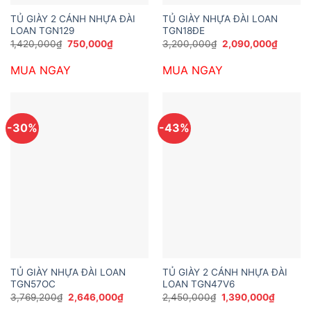
TỦ GIÀY 2 CÁNH NHỰA ĐÀI
TỦ GIÀY NHỰA ĐÀI LOAN
LOAN TGN129
TGN18ĐE
Giá
Giá
Giá
Giá
1,420,000
₫
750,000
₫
3,200,000
₫
2,090,000
₫
gốc
hiện
gốc
hiện
là:
tại
là:
tại
MUA NGAY
MUA NGAY
1,420,000₫.
là:
3,200,000₫.
là:
750,000₫.
2,090,
-30%
-43%
TỦ GIÀY NHỰA ĐÀI LOAN
TỦ GIÀY 2 CÁNH NHỰA ĐÀI
TGN57OC
LOAN TGN47V6
Giá
Giá
Giá
Giá
3,769,200
₫
2,646,000
₫
2,450,000
₫
1,390,000
₫
gốc
hiện
gốc
hiện