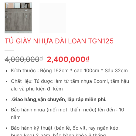
TỦ GIÀY NHỰA ĐÀI LOAN TGN125
Giá
Giá
4,000,000
2,400,000
₫
₫
gốc
hiện
Kích thước : Rộng 162cm * cao 100cm * Sâu 32cm
là:
tại
4,000,000₫.
là:
Chất liệu: Tủ được làm từ tấm nhựa Ecomi, tấm hậu
2,400,000₫.
alu và phụ kiện đi kèm
.
Giao hàng,vận chuyển, lắp ráp miễn phí.
Bảo hành nhựa (mối mọt, thấm nước) lên đến : 10
năm
Bảo hành kỹ thuật (bản lề, ốc vít, ray ngăn kéo,
bung keo) 2 năm, bảo hành khóa 6 tháng.