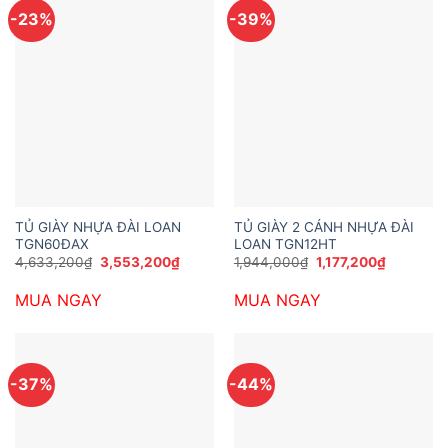
-23%
-39%
TỦ GIÀY NHỰA ĐÀI LOAN
TỦ GIÀY 2 CÁNH NHỰA ĐÀI
TGN60ĐAX
LOAN TGN12HT
Giá
Giá
Giá
Giá
4,633,200
₫
3,553,200
₫
1,944,000
₫
1,177,200
₫
gốc
hiện
gốc
hiện
là:
tại
là:
tại
MUA NGAY
MUA NGAY
4,633,200₫.
là:
1,944,000₫.
là:
3,553,200₫.
1,177,200
-37%
-44%