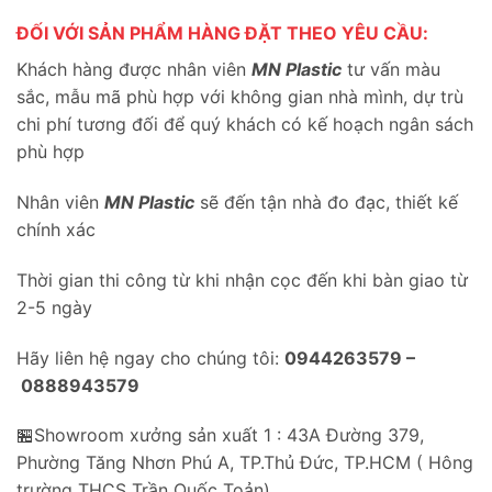
ĐỐI VỚI SẢN PHẨM HÀNG ĐẶT THEO YÊU CẦU:
Khách hàng được nhân viên
MN Plastic
tư vấn màu
sắc, mẫu mã phù hợp với không gian nhà mình, dự trù
chi phí tương đối để quý khách có kế hoạch ngân sách
phù hợp
Nhân viên
MN Plastic
sẽ đến tận nhà đo đạc, thiết kế
chính xác
Thời gian thi công từ khi nhận cọc đến khi bàn giao từ
2-5 ngày
Hãy liên hệ ngay cho chúng tôi:
0944263579 –
0888943579
🏪Showroom xưởng sản xuất 1 : 43A Đường 379,
Phường Tăng Nhơn Phú A, TP.Thủ Đức, TP.HCM ( Hông
trường THCS Trần Quốc Toản)